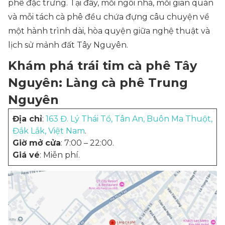
phê đặc trưng. Tại đây, mỗi ngôi nhà, mỗi gian quán
và mỗi tách cà phê đều chứa đựng câu chuyện về
một hành trình dài, hòa quyện giữa nghệ thuật và
lịch sử mảnh đất Tây Nguyên.
Khám phá trái tim cà phê Tây
Nguyên: Làng cà phê Trung
Nguyên
Địa chỉ
:
163 Đ. Lý Thái Tổ, Tân An, Buôn Ma Thuột,
Đắk Lắk, Việt Nam
.
Giờ mở cửa
: 7:00 – 22:00.
Giá vé
: Miễn phí.