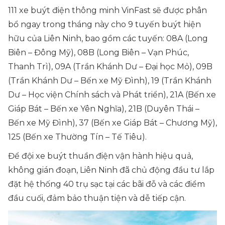
111 xe buýt điện thông minh VinFast sẽ được phân
bổ ngay trong tháng này cho 9 tuyến buýt hiện
hữu của Liên Ninh, bao gồm các tuyến: 08A (Long
Biên – Đông Mỹ), 08B (Long Biên – Vạn Phúc,
Thanh Trì), 09A (Trần Khánh Dư – Đại học Mỏ), 09B
(Trần Khánh Dư – Bến xe Mỹ Đình), 19 (Trần Khánh
Dư – Học viện Chính sách và Phát triển), 21A (Bến xe
Giáp Bát – Bến xe Yên Nghĩa), 21B (Duyên Thái –
Bến xe Mỹ Đình), 37 (Bến xe Giáp Bát – Chương Mỹ),
125 (Bến xe Thường Tín – Tế Tiêu).
Để đội xe buýt thuần điện vận hành hiệu quả,
không gián đoạn, Liên Ninh đã chủ động đầu tư lắp
đặt hệ thống 40 trụ sạc tại các bãi đỗ và các điểm
đầu cuối, đảm bảo thuận tiện và dễ tiếp cận.