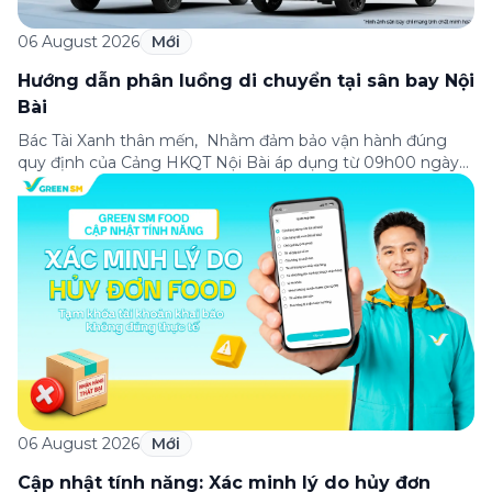
06 August 2026
Mới
Hướng dẫn phân luồng di chuyển tại sân bay Nội
Bài
Bác Tài Xanh thân mến, Nhằm đảm bảo vận hành đúng
quy định của Cảng HKQT Nội Bài áp dụng từ 09h00 ngày
05/08/2026, Green SM gửi tới Bác Tài Xanh hướng dẫn
phân luồng di chuyển quan trọng như sau: ✈️ NHÀ GA T2
(QUỐC TẾ) ✅ ĐÓN KHÁCH – Hành khách sử dụng ứng
dụng […]
06 August 2026
Mới
Cập nhật tính năng: Xác minh lý do hủy đơn