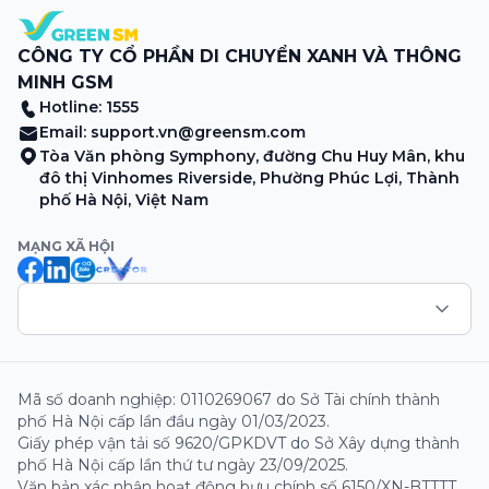
CÔNG TY CỔ PHẦN DI CHUYỂN XANH VÀ THÔNG
MINH GSM
Hotline: 1555
Email:
support.vn@greensm.com
Tòa Văn phòng Symphony, đường Chu Huy Mân, khu
đô thị Vinhomes Riverside, Phường Phúc Lợi, Thành
phố Hà Nội, Việt Nam
MẠNG XÃ HỘI
Mã số doanh nghiệp: 0110269067 do Sở Tài chính thành
phố Hà Nội cấp lần đầu ngày 01/03/2023.
Giấy phép vận tải số 9620/GPKDVT do Sở Xây dựng thành
phố Hà Nội cấp lần thứ tư ngày 23/09/2025.
Văn bản xác nhận hoạt động bưu chính số 6150/XN-BTTTT