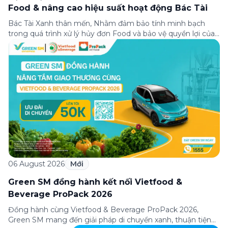
Food & nâng cao hiệu suất hoạt động Bác Tài
Bác Tài Xanh thân mến, Nhằm đảm bảo tính minh bạch
trong quá trình xử lý hủy đơn Food và bảo vệ quyền lợi của
Bác Tài khi khai báo đúng thực tế, Green SM triển khai
chính sách xác minh lý do hủy đơn Food đối với một số
trường hợp hủy đơn như […]
06 August 2026
Mới
Green SM đồng hành kết nối Vietfood &
Beverage ProPack 2026
Đồng hành cùng Vietfood & Beverage ProPack 2026,
Green SM mang đến giải pháp di chuyển xanh, thuận tiện