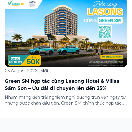
và chuyên nghiệp cho khách tham quan, doanh nghiệp
cùng các đối tác trong suốt thời gian diễn ra triển lãm. Sự
hợp tác góp phần nâng cao trải nghiệm tham dự, kết nối
hiệu quả […]
05 August 2026
Mới
Green SM hợp tác cùng Lasong Hotel & Villas
Sầm Sơn – Ưu đãi di chuyển lên đến 25%
Nhằm mang đến trải nghiệm nghỉ dưỡng trọn vẹn ngay từ
những bước chân đầu tiên, Green SM chính thức hợp tác
cùng Lasong Hotel & Villas Sầm Sơn triển khai chương trình
ưu đãi di chuyển dành riêng cho khách hàng có điểm đón
hoặc điểm đến tại khu nghỉ dưỡng. Từ khoảnh khắc […]