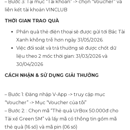
– Bước 3: Tại mục “Tài khoản” -> chọn “Voucher” và
liên kết tài khoản VINCLUB
THỜI GIAN TRAO QUÀ
Phần quà thẻ điện thoại sẽ được gửi tới Bác Tài
Xanh không trễ hơn ngày 31/05/2026.
Việc đối soát và trả thưởng sẽ được chốt dữ
liệu theo 2 mốc thời gian: 31/03/2026 và
30/04/2026
CÁCH NHẬN & SỬ DỤNG GIẢI THƯỞNG
– Bước 1: Đăng nhập V-App -> truy cập mục
“Voucher” -> Mục “Voucher của tôi”
– Bước 2: : Chọn mã “Thẻ quà UrBox 50.000đ cho
Tài xế Green SM” và lấy mã có thông tin gồm mã
thẻ quà (16 số) và mã pin (06 số)