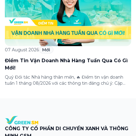
07 August 2026
Mới
Điểm Tin Vận Doanh Nhà Hàng Tuần Qua Có Gì
Mới!
Quý Đối tác Nhà hàng thân mến, 🔥 Điểm tin vận doanh
tuần 1 tháng 08/2026 với các thông tin đáng chú ý: Cập
nhật các tính năng mới trên ứng dụng Green SM
Merchant, lưu ý khi vận doanh mùa mưa, tổng hợp các
thông tin khuyến mại hấp dẫn đang diễn ra. Hãy […]
CÔNG TY CỔ PHẦN DI CHUYỂN XANH VÀ THÔNG
MINH GSM