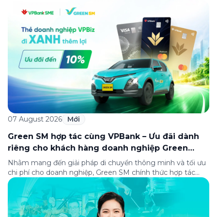
cùng Oakwood Residence Hanoi triển khai chương trình ưu
đãi di chuyển dành riêng cho khách hàng có điểm đi hoặc
điểm đến tại khu căn hộ dịch vụ này. Tọa lạc trong […]
07 August 2026
Mới
Green SM hợp tác cùng VPBank – Ưu đãi dành
riêng cho khách hàng doanh nghiệp Green
Business
Nhằm mang đến giải pháp di chuyển thông minh và tối ưu
chi phí cho doanh nghiệp, Green SM chính thức hợp tác
cùng VPBank triển khai chương trình ưu đãi dành riêng cho
khách hàng đăng ký thẻ Doanh nghiệp Green Business.
Thông qua chương trình, doanh nghiệp có thể tận hưởng
nhiều ưu […]