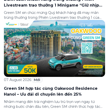
Livestream trao thưởng 1 Minigame “Giữ nhịp
cuộc vui”
Green SM xin chúc mừng Quý khách hàng đã may mắn
trúng thưởng trong Phiên Livestream trao thưởng 1 của
Minigame “Giữ nhịp cuộc vui”, được phát sóng trực tiếp
trên Fanpage và TikTok Green SM từ 20:00 – 21:00 ngày
04/08/2026. Phiên livestream đã diễn ra công khai với sự
theo dõi của đông […]
07 August 2026
Mới
Green SM hợp tác cùng Oakwood Residence
Hanoi – Ưu đãi di chuyển lên đến 25%
Nhằm mang đến trải nghiệm lưu trú trọn vẹn ngay từ
những bước chân đầu tiên, Green SM chính thức hợp tác