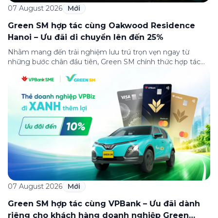
07 August 2026
Mới
Green SM hợp tác cùng Oakwood Residence
Hanoi – Ưu đãi di chuyển lên đến 25%
Nhằm mang đến trải nghiệm lưu trú trọn vẹn ngay từ
những bước chân đầu tiên, Green SM chính thức hợp tác
cùng Oakwood Residence Hanoi triển khai chương trình ưu
đãi di chuyển dành riêng cho khách hàng có điểm đi hoặc
điểm đến tại khu căn hộ dịch vụ này. Tọa lạc trong […]
07 August 2026
Mới
Green SM hợp tác cùng VPBank – Ưu đãi dành
riêng cho khách hàng doanh nghiệp Green