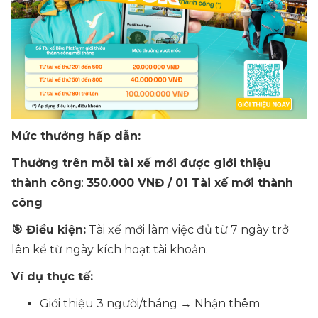
Mức thưởng hấp dẫn:
Thưởng trên mỗi tài xế mới được giới thiệu
thành công
:
350.000 VNĐ / 01 Tài xế mới thành
công
🎯 Điều kiện:
Tài xế mới làm việc đủ từ 7 ngày trở
lên kể từ ngày kích hoạt tài khoản.
Ví dụ thực tế:
Giới thiệu 3 người/tháng → Nhận thêm