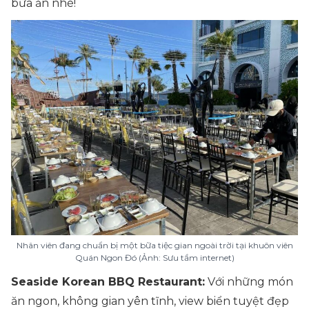
bữa ăn nhé!
Nhân viên đang chuẩn bị một bữa tiệc gian ngoài trời tại khuôn viên
Quán Ngon Đó (Ảnh: Sưu tầm internet)
Seaside Korean BBQ Restaurant:
Với những món
ăn ngon, không gian yên tĩnh, view biển tuyệt đẹp