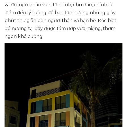
và đội ngũ nhân viên tận tình, chu đáo, chính là
điểm đến lý tưởng để bạn tận hưởng những giây
phút thư giãn bên người thân và bạn bè. Đặc biệt,
đồ nướng tại đây được tẩm ướp vừa miệng, thơm
ngon khó cưỡng.