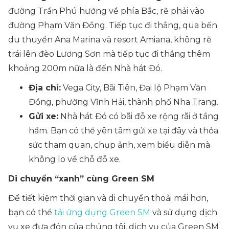
đường Trần Phú hướng về phía Bắc, rẽ phải vào
đường Phạm Văn Đồng. Tiếp tục đi thẳng, qua bến
du thuyền Ana Marina và resort Amiana, không rẽ
trái lên đèo Lương Sơn mà tiếp tục đi thẳng thêm
khoảng 200m nữa là đến Nhà hát Đó.
Địa chỉ:
Vega City, Bãi Tiên, Đại lộ Phạm Văn
Đồng, phường Vĩnh Hải, thành phố Nha Trang.
Gửi xe:
Nhà hát Đó có bãi đỗ xe rộng rãi ở tầng
hầm. Bạn có thể yên tâm gửi xe tại đây và thỏa
sức tham quan, chụp ảnh, xem biểu diễn mà
không lo về chỗ đỗ xe.
Di chuyển “xanh” cùng Green SM
Để tiết kiệm thời gian và di chuyển thoải mái hơn,
bạn có thể
tải ứng dụng Green SM
và sử dụng dịch
vụ xe đưa đón của chúng tôi, dịch vụ của Green SM