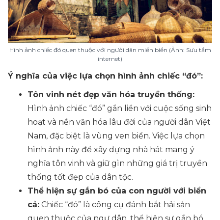
Hình ảnh chiếc đó quen thuộc với người dân miền biển (Ảnh: Sưu tầm
internet)
Ý nghĩa của việc lựa chọn hình ảnh chiếc “đó”:
Tôn vinh nét đẹp văn hóa truyền thống:
Hình ảnh chiếc “đó” gắn liền với cuộc sống sinh
hoạt và nền văn hóa lâu đời của người dân Việt
Nam, đặc biệt là vùng ven biển. Việc lựa chọn
hình ảnh này để xây dựng nhà hát mang ý
nghĩa tôn vinh và giữ gìn những giá trị truyền
thống tốt đẹp của dân tộc.
Thể hiện sự gắn bó của con người với biển
cả:
Chiếc “đó” là công cụ đánh bắt hải sản
quen thuộc của ngư dân, thể hiện sự gắn bó