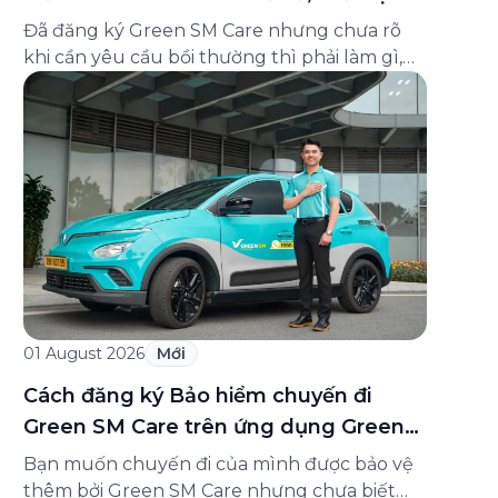
và cách liên hệ hỗ trợ
Đã đăng ký Green SM Care nhưng chưa rõ
khi cần yêu cầu bồi thường thì phải làm gì,
hồ sơ ra sao, hay giấy chứng nhận bảo hiểm
tìm ở đâu? Bài viết này tổng hợp đầy đủ các
câu hỏi thường gặp nhất về quy trình bồi
thường và hỗ trợ của Green […]
01 August 2026
Mới
Cách đăng ký Bảo hiểm chuyến đi
Green SM Care trên ứng dụng Green
SM
Bạn muốn chuyến đi của mình được bảo vệ
thêm bởi Green SM Care nhưng chưa biết