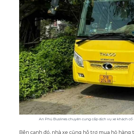
An Phú Buslines chuyên cung cấp dịch vụ xe khách cố
Bên cạnh đó, nhà xe cũng hỗ trợ mua hộ hàng t