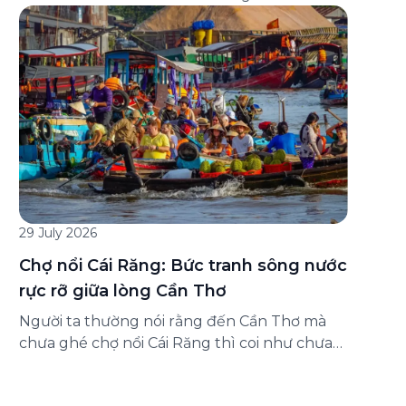
đăng ký ở đâu? Bài viết dưới đây sẽ hướng
dẫn chi tiết cách tham gia (và hủy tham gia)
gói bảo hiểm này ngay trên ứng dụng Green
SM, cùng những lưu ý quan trọng trước khi
[…]
29 July 2026
Chợ nổi Cái Răng: Bức tranh sông nước
rực rỡ giữa lòng Cần Thơ
Người ta thường nói rằng đến Cần Thơ mà
chưa ghé chợ nổi Cái Răng thì coi như chưa
chạm được vào hồn của miền Tây. Từng
đoàn ghe xuồng chở đầy trái cây rực rỡ, tiếng