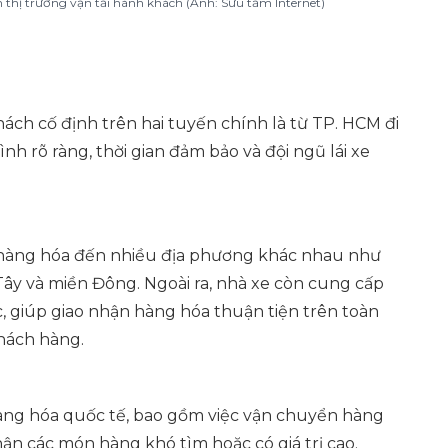
 thị trường vận tải hành khách (Ảnh: Sưu tầm Internet)
ch cố định trên hai tuyến chính là từ TP. HCM đi
nh rõ ràng, thời gian đảm bảo và đội ngũ lái xe
 hàng hóa đến nhiều địa phương khác nhau như
y và miền Đông. Ngoài ra, nhà xe còn cung cấp
 giúp giao nhận hàng hóa thuận tiện trên toàn
hách hàng.
ng hóa quốc tế, bao gồm việc vận chuyển hàng
ận các món hàng khó tìm hoặc có giá trị cao.