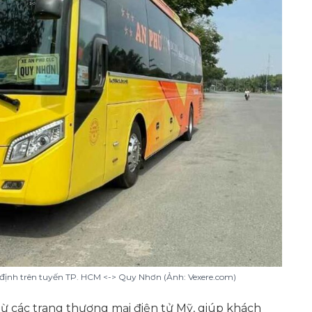
 định trên tuyến TP. HCM <-> Quy Nhơn (Ảnh: Vexere.com)
ừ các trang thương mại điện tử Mỹ, giúp khách