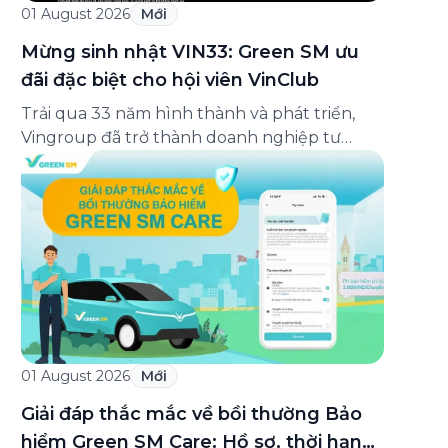
01 August 2026
Mới
Mừng sinh nhật VIN33: Green SM ưu
đãi đặc biệt cho hội viên VinClub
Trải qua 33 năm hình thành và phát triển,
Vingroup đã trở thành doanh nghiệp tư
nhân đa ngành lớn nhất Việt Nam, lọt Top 30
doanh nghiệp lớn nhất Đông Nam Á theo
bảng xếp hạng của Tạp chí Fortune (Mỹ).
Nhân kỷ niệm 33 năm thành lập (8/8/1993
đến 8/8/2026), Green SM trân […]
01 August 2026
Mới
Giải đáp thắc mắc về bồi thường Bảo
hiểm Green SM Care: Hồ sơ, thời hạn