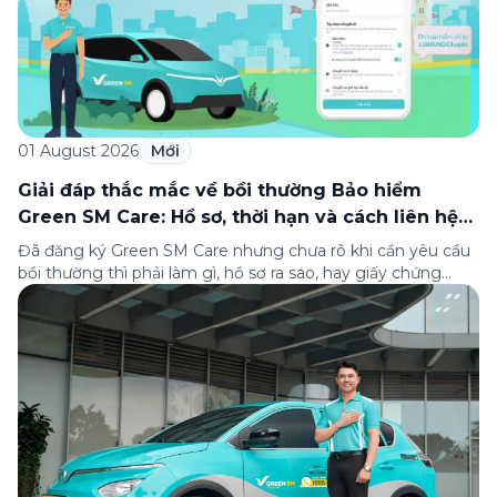
01 August 2026
Mới
Giải đáp thắc mắc về bồi thường Bảo hiểm
Green SM Care: Hồ sơ, thời hạn và cách liên hệ
hỗ trợ
Đã đăng ký Green SM Care nhưng chưa rõ khi cần yêu cầu
bồi thường thì phải làm gì, hồ sơ ra sao, hay giấy chứng
nhận bảo hiểm tìm ở đâu? Bài viết này tổng hợp đầy đủ các
câu hỏi thường gặp nhất về quy trình bồi thường và hỗ trợ
của Green […]