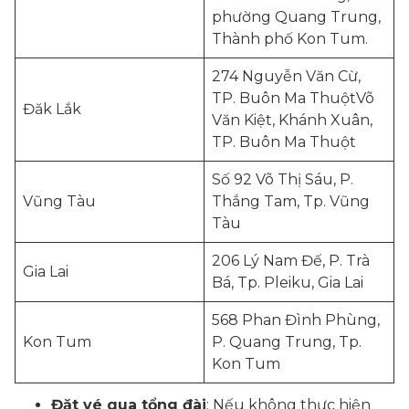
phường Quang Trung,
Thành phố Kon Tum.
274 Nguyễn Văn Cừ,
TP. Buôn Ma ThuộtVõ
Đăk Lắk
Văn Kiệt, Khánh Xuân,
TP. Buôn Ma Thuột
Số 92 Võ Thị Sáu, P.
Vũng Tàu
Thắng Tam, Tp. Vũng
Tàu
206 Lý Nam Đế, P. Trà
Gia Lai
Bá, Tp. Pleiku, Gia Lai
568 Phan Đình Phùng,
Kon Tum
P. Quang Trung, Tp.
Kon Tum
Đặt vé qua tổng đài
: Nếu không thực hiện