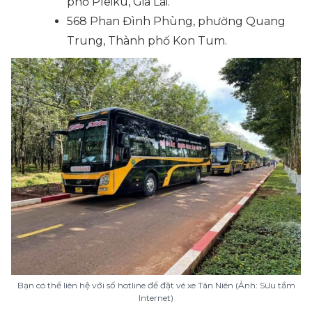
phố Pleiku, Gia Lai.
568 Phan Đình Phùng, phường Quang
Trung, Thành phố Kon Tum.
Bạn có thể liên hệ với số hotline để đặt vé xe Tân Niên (Ảnh: Sưu tầm
Internet)