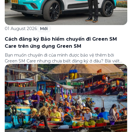
01 August 2026
Mới
Cách đăng ký Bảo hiểm chuyến đi Green SM
Care trên ứng dụng Green SM
Bạn muốn chuyến đi của mình được bảo vệ thêm bởi
Green SM Care nhưng chưa biết đăng ký ở đâu? Bài viết
dưới đây sẽ hướng dẫn chi tiết cách tham gia (và hủy tham
gia) gói bảo hiểm này ngay trên ứng dụng Green SM, cùng
những lưu ý quan trọng trước khi […]