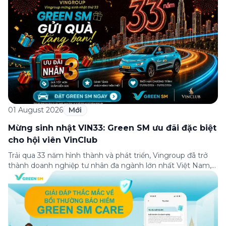
01 August 2026
Mới
Mừng sinh nhật VIN33: Green SM ưu đãi đặc biệt
cho hội viên VinClub
Trải qua 33 năm hình thành và phát triển, Vingroup đã trở
thành doanh nghiệp tư nhân đa ngành lớn nhất Việt Nam,
lọt Top 30 doanh nghiệp lớn nhất Đông Nam Á theo bảng
xếp hạng của Tạp chí Fortune (Mỹ). Nhân kỷ niệm 33 năm
thành lập (8/8/1993 đến 8/8/2026), Green SM trân […]