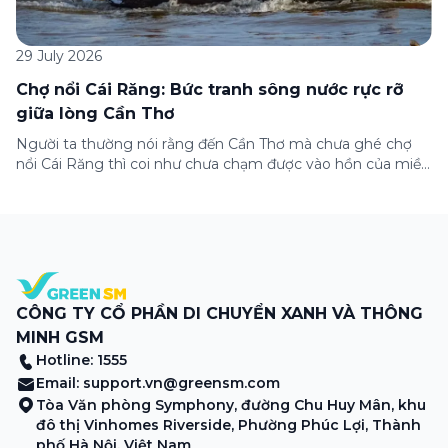
29 July 2026
Chợ nổi Cái Răng: Bức tranh sông nước rực rỡ
giữa lòng Cần Thơ
Người ta thường nói rằng đến Cần Thơ mà chưa ghé chợ
nổi Cái Răng thì coi như chưa chạm được vào hồn của miền
Tây. Từng đoàn ghe xuồng chở đầy trái cây rực rỡ, tiếng
máy nổ lách tách hòa cùng tiếng rao mời vang vọng trong
sương sớm, và cả những cây […]
CÔNG TY CỔ PHẦN DI CHUYỂN XANH VÀ THÔNG
MINH GSM
Hotline: 1555
Email:
support.vn@greensm.com
Tòa Văn phòng Symphony, đường Chu Huy Mân, khu
đô thị Vinhomes Riverside, Phường Phúc Lợi, Thành
phố Hà Nội, Việt Nam