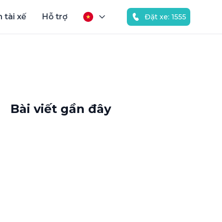
 tài xế
Hỗ trợ
Đặt xe: 1555
Bài viết gần đây