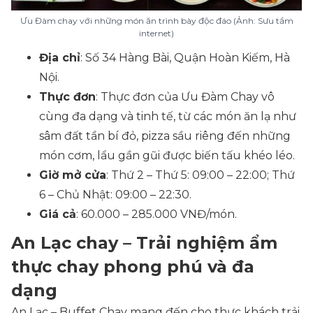
Ưu Đàm chay với những món ăn trình bày độc đáo (Ảnh: Sưu tầm
internet)
Địa chỉ
: Số 34 Hàng Bài, Quận Hoàn Kiếm, Hà
Nội.
Thực đơn
: Thực đơn của Ưu Đàm Chay vô
cùng đa dạng và tinh tế, từ các món ăn lạ như
sâm đất tần bí đỏ, pizza sầu riêng đến những
món cơm, lẩu gần gũi được biến tấu khéo léo.
Giờ mở cửa
: Thứ 2 – Thứ 5: 09:00 – 22:00; Thứ
6 – Chủ Nhật: 09:00 – 22:30.
Giá cả
: 60.000 – 285.000 VNĐ/món.
An Lạc chay – Trải nghiệm ẩm
thực chay phong phú và đa
dạng
An Lạc – Buffet Chay mang đến cho thực khách trải