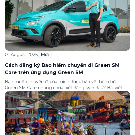
01 August 2026
Mới
Cách đăng ký Bảo hiểm chuyến đi Green SM
Care trên ứng dụng Green SM
Bạn muốn chuyến đi của mình được bảo vệ thêm bởi
Green SM Care nhưng chưa biết đăng ký ở đâu? Bài viết
dưới đây sẽ hướng dẫn chi tiết cách tham gia (và hủy tham
gia) gói bảo hiểm này ngay trên ứng dụng Green SM, cùng
những lưu ý quan trọng trước khi […]