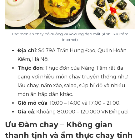
Các món ăn chay bổ dưỡng và vô cùng đẹp mắt (Ảnh: Sưu tầm
internet)
Địa chỉ
: Số 79A Trần Hưng Đạo, Quận Hoàn
Kiếm, Hà Nội.
Thực đơn
: Thực đơn của Nàng Tấm rất đa
dạng với nhiều món chay truyền thống như
lẩu chay, nấm xào, salad, súp bí đỏ và nhiều
món ăn hấp dẫn khác.
Giờ mở cửa
: 10:00 – 14:00 và 17:00 – 21:00.
Giá cả
: Khoảng 80.000 – 120.000 VNĐ/người.
Ưu Đàm chay – Không gian
thanh tịnh và ẩm thực chay tinh