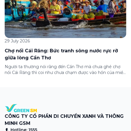
29 July 2026
Chợ nổi Cái Răng: Bức tranh sông nước rực rỡ
giữa lòng Cần Thơ
Người ta thường nói rằng đến Cần Thơ mà chưa ghé chợ
nổi Cái Răng thì coi như chưa chạm được vào hồn của miền
Tây. Từng đoàn ghe xuồng chở đầy trái cây rực rỡ, tiếng
máy nổ lách tách hòa cùng tiếng rao mời vang vọng trong
sương sớm, và cả những cây […]
CÔNG TY CỔ PHẦN DI CHUYỂN XANH VÀ THÔNG
MINH GSM
Hotline: 1555