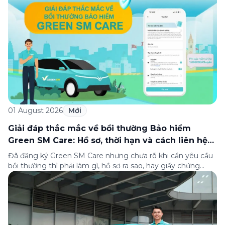
xếp hạng của Tạp chí Fortune (Mỹ). Nhân kỷ niệm 33 năm
thành lập (8/8/1993 đến 8/8/2026), Green SM trân […]
01 August 2026
Mới
Giải đáp thắc mắc về bồi thường Bảo hiểm
Green SM Care: Hồ sơ, thời hạn và cách liên hệ
hỗ trợ
Đã đăng ký Green SM Care nhưng chưa rõ khi cần yêu cầu
bồi thường thì phải làm gì, hồ sơ ra sao, hay giấy chứng
nhận bảo hiểm tìm ở đâu? Bài viết này tổng hợp đầy đủ các
câu hỏi thường gặp nhất về quy trình bồi thường và hỗ trợ
của Green […]