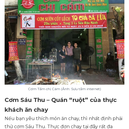
Cơm Tấm chị Cám (Ảnh: Sưu tầm internet)
Cơm Sáu Thu – Quán “ruột” của thực
khách ăn chay
Nếu bạn yêu thích món ăn chay, thì nhất định phải
thử cơm Sáu Thu. Thực đơn chay tại đây rất đa