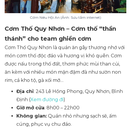
Cơm Niêu Hội An (Ảnh: Sưu tầm internet)
Cơm Thố Quy Nhơn – Cơm thố “thần
thánh” cho team ghiền cơm
Cơm Thố Quy Nhơn là quán ăn gây thương nhớ với
món cơm thố độc đáo và hương vị khó quên. Cơm
được nấu trong thố đất, thơm phức mùi than củi,
ăn kèm với nhiều món mặn đậm đà như sườn non
rim, cá kho tộ, gà xối mỡ…
Địa chỉ
: 243 Lê Hồng Phong, Quy Nhơn, Bình
Định (
Xem đường đi
)
Giờ mở cửa
: 8h00 – 22h00
Không gian:
Quán nhỏ nhưng sạch sẽ, ấm
cúng, phục vụ chu đáo.