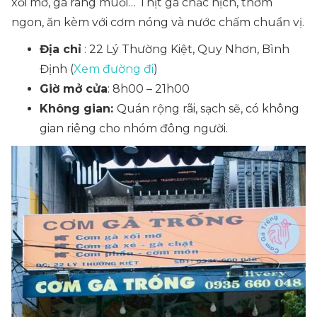
xối mỡ, gà rang muối… Thịt gà chắc nịch, thơm
ngon, ăn kèm với cơm nóng và nước chấm chuẩn vị.
Địa chỉ
: 22 Lý Thường Kiệt, Quy Nhơn, Bình
Định (
Xem đường đi
)
Giờ mở cửa
: 8h00 – 21h00
Không gian:
Quán rộng rãi, sạch sẽ, có không
gian riêng cho nhóm đông người.