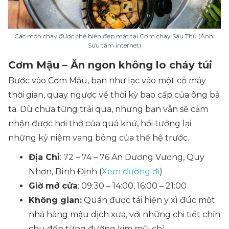
Các món chay được chế biến đẹp mặt tại Cơm chay Sáu Thu (Ảnh:
Sưu tầm internet)
Cơm Mậu – Ăn ngon không lo cháy túi
Bước vào Cơm Mậu, bạn như lạc vào một cỗ máy
thời gian, quay ngược về thời kỳ bao cấp của ông bà
ta. Dù chưa từng trải qua, nhưng bạn vẫn sẽ cảm
nhận được hơi thở của quá khứ, hồi tưởng lại
những kỷ niệm vang bóng của thế hệ trước.
Địa Chỉ
: 72 – 74 – 76 An Dương Vương, Quy
Nhơn, Bình Định (
Xem đường đi
)
Giờ mở cửa
: 09:30 – 14:00, 16:00 – 21:00
Không gian:
Quán được tái hiện y xì đúc một
nhà hàng mậu dịch xưa, với những chi tiết chỉn
chu đến từng đường kim mũi chỉ