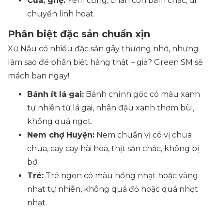
Cua, ghẹ:
Yếm cứng, chân còn bám chắc, di
chuyển linh hoạt.
Phân biệt đặc sản chuẩn xịn
Xứ Nẫu có nhiều đặc sản gây thương nhớ, nhưng
làm sao để phân biệt hàng thật – giả? Green SM sẽ
mách bạn ngay!
Bánh ít lá gai:
Bánh chính gốc có màu xanh
tự nhiên từ lá gai, nhân đậu xanh thơm bùi,
không quá ngọt.
Nem chợ Huyện:
Nem chuẩn vị có vị chua
chua, cay cay hài hòa, thịt săn chắc, không bị
bở.
Tré:
Tré ngon có màu hồng nhạt hoặc vàng
nhạt tự nhiên, không quá đỏ hoặc quá nhợt
nhạt.