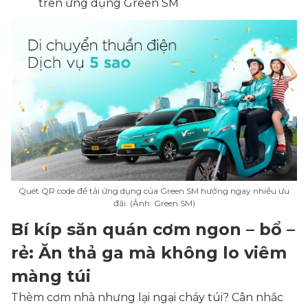
trên ứng dụng Green SM
Quét QR code để tải ứng dụng của Green SM hưởng ngay nhiều ưu
đãi. (Ảnh: Green SM)
Bí kíp săn quán cơm ngon – bổ –
rẻ: Ăn thả ga mà không lo viêm
màng túi
Thèm cơm nhà nhưng lại ngại cháy túi? Cân nhắc