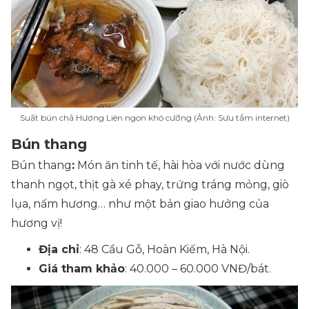
Suất bún chả Hương Liên ngon khó cưỡng (Ảnh: Sưu tầm internet)
Bún thang
Bún thang
:
Món ăn tinh tế, hài hòa với nước dùng
thanh ngọt, thịt gà xé phay, trứng tráng mỏng, giò
lụa, nấm hương… như một bản giao hưởng của
hương vị!
Địa chỉ
: 48 Cầu Gỗ, Hoàn Kiếm, Hà Nội.
Giá tham khảo
: 40.000 – 60.000 VNĐ/bát.