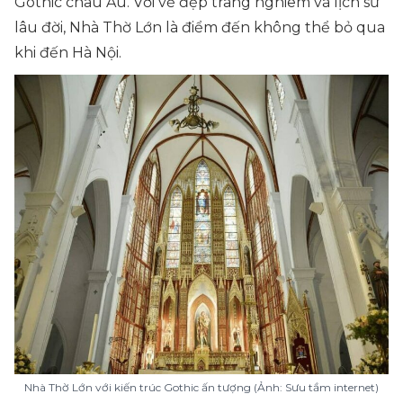
Gothic châu Âu. Với vẻ đẹp trang nghiêm và lịch sử
lâu đời, Nhà Thờ Lớn là điểm đến không thể bỏ qua
khi đến Hà Nội.
Nhà Thờ Lớn với kiến trúc Gothic ấn tượng (Ảnh: Sưu tầm internet)