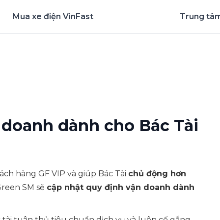
Mua xe điện VinFast
Trung tâm
nghiệm ứng dụng ngay
 doanh dành cho Bác Tài
ách hàng GF VIP và giúp Bác Tài
chủ động hơn
 Green SM sẽ
cập nhật quy định vận doanh dành
tài tuân thủ tiêu chuẩn dịch vụ và luôn cố gắng