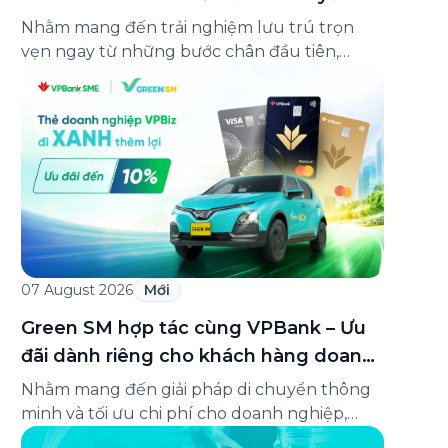
lên đến 25%
Nhằm mang đến trải nghiệm lưu trú trọn
vẹn ngay từ những bước chân đầu tiên,
Green SM chính thức hợp tác cùng
Oakwood Residence Hanoi triển khai chương
trình ưu đãi di chuyển dành riêng cho khách
hàng có điểm đi hoặc điểm đến tại khu căn
hộ dịch vụ này. Tọa lạc trong […]
07 August 2026
Mới
Green SM hợp tác cùng VPBank – Ưu
đãi dành riêng cho khách hàng doanh
nghiệp Green Business
Nhằm mang đến giải pháp di chuyển thông
minh và tối ưu chi phí cho doanh nghiệp,
Green SM chính thức hợp tác cùng VPBank