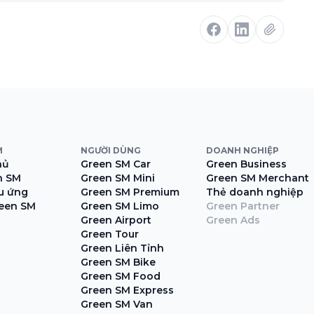
M
NGƯỜI DÙNG
DOANH NGHIỆP
hủ
Green SM Car
Green Business
n SM
Green SM Mini
Green SM Merchant
ệu ứng
Green SM Premium
Thẻ doanh nghiệp
een SM
Green SM Limo
Green Partner
Green Airport
Green Ads
Green Tour
Green Liên Tỉnh
Green SM Bike
Green SM Food
Green SM Express
Green SM Van