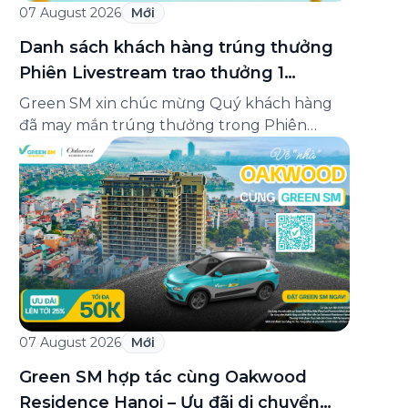
07 August 2026
Mới
Danh sách khách hàng trúng thưởng
Phiên Livestream trao thưởng 1
Minigame “Giữ nhịp cuộc vui”
Green SM xin chúc mừng Quý khách hàng
đã may mắn trúng thưởng trong Phiên
Livestream trao thưởng 1 của Minigame “Giữ
nhịp cuộc vui”, được phát sóng trực tiếp trên
Fanpage và TikTok Green SM từ 20:00 –
21:00 ngày 04/08/2026. Phiên livestream đã
diễn ra công khai với sự theo dõi của đông […]
07 August 2026
Mới
Green SM hợp tác cùng Oakwood
Residence Hanoi – Ưu đãi di chuyển