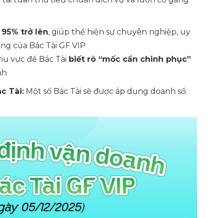
 95% trở lên
, giúp thể hiện sự chuyên nghiệp, uy
àng của Bác Tài GF VIP
u vực để Bác Tài
biết rõ “mốc cần chinh phục”
nh
c Tài:
Một số Bác Tài sẽ được áp dụng doanh số