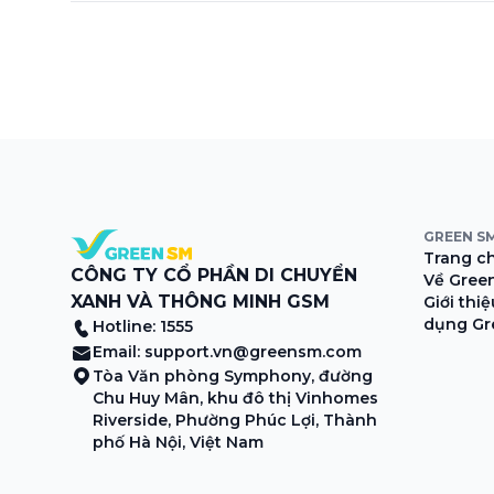
GREEN S
Trang c
CÔNG TY CỔ PHẦN DI CHUYỂN
Về Gree
XANH VÀ THÔNG MINH GSM
Giới thi
dụng Gr
Hotline: 1555
Email:
support.vn@greensm.com
Tòa Văn phòng Symphony, đường
Chu Huy Mân, khu đô thị Vinhomes
Riverside, Phường Phúc Lợi, Thành
phố Hà Nội, Việt Nam