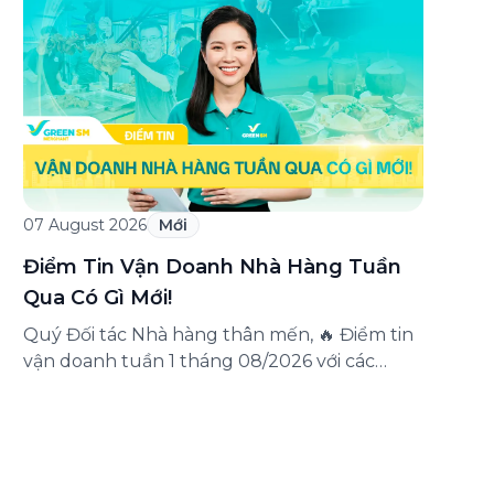
triển khai chương trình ưu đãi dành riêng
cho khách hàng đăng ký thẻ Doanh nghiệp
Green Business. Thông qua chương trình,
doanh nghiệp có thể tận hưởng nhiều ưu […]
07 August 2026
Mới
Điểm Tin Vận Doanh Nhà Hàng Tuần
Qua Có Gì Mới!
Quý Đối tác Nhà hàng thân mến, 🔥 Điểm tin
vận doanh tuần 1 tháng 08/2026 với các
thông tin đáng chú ý: Cập nhật các tính
năng mới trên ứng dụng Green SM
Merchant, lưu ý khi vận doanh mùa mưa,
tổng hợp các thông tin khuyến mại hấp dẫn
đang diễn ra. Hãy […]