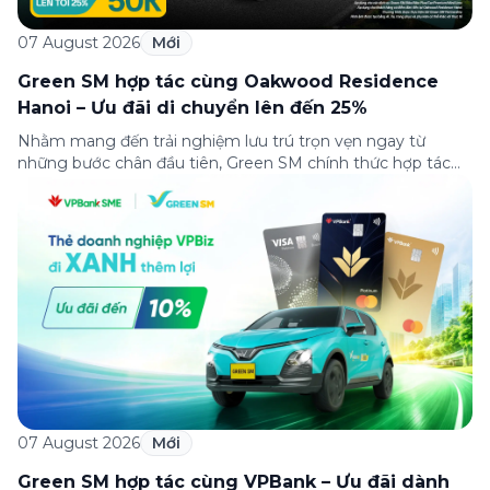
07 August 2026
Mới
Green SM hợp tác cùng Oakwood Residence
Hanoi – Ưu đãi di chuyển lên đến 25%
Nhằm mang đến trải nghiệm lưu trú trọn vẹn ngay từ
những bước chân đầu tiên, Green SM chính thức hợp tác
cùng Oakwood Residence Hanoi triển khai chương trình ưu
đãi di chuyển dành riêng cho khách hàng có điểm đi hoặc
điểm đến tại khu căn hộ dịch vụ này. Tọa lạc trong […]
07 August 2026
Mới
Green SM hợp tác cùng VPBank – Ưu đãi dành