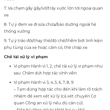
7. Va chạm gây gãy/vỡ/trầy xước lớn tới ngoại quan
xe.
8. Tự ý đem xe đi sửa chữa/bảo dưỡng ngoài hệ
thống xưởng.
9. Tự ý tráo đổi/thay thế/độ chế/thêm bớt linh kiện
phụ tùng của xe hoặc cầm cố, thế chấp xe.
Chế tài xử lý vi phạm
Vi phạm Hành vi 1, 2, chế tài xử lý vi phạm như
sau: Chấm dứt hợp tác vĩnh viễn.
Vi phạm Hành vi 3, 4, 5, 6, 7, 8, 9:
– Tạm dừng hợp tác cho đến khi làm rõ trách
nhiệm để xem xét xử lý (cả xét chuyển Cơ
quan Công an xử lý nếu đủ căn cứ).
– Đền bù theo giá trị thiệt hại cụ thể.