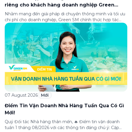
riêng cho khách hàng doanh nghiệp Green
Business
Nhằm mang đến giải pháp di chuyển thông minh và tối ưu
chi phí cho doanh nghiệp, Green SM chính thức hợp tác
cùng VPBank triển khai chương trình ưu đãi dành riêng cho
khách hàng đăng ký thẻ Doanh nghiệp Green Business.
Thông qua chương trình, doanh nghiệp có thể tận hưởng
nhiều ưu […]
07 August 2026
Mới
Điểm Tin Vận Doanh Nhà Hàng Tuần Qua Có Gì
Mới!
Quý Đối tác Nhà hàng thân mến, 🔥 Điểm tin vận doanh
tuần 1 tháng 08/2026 với các thông tin đáng chú ý: Cập