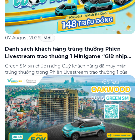
07 August 2026
Mới
Danh sách khách hàng trúng thưởng Phiên
Livestream trao thưởng 1 Minigame “Giữ nhịp
cuộc vui”
Green SM xin chúc mừng Quý khách hàng đã may mắn
trúng thưởng trong Phiên Livestream trao thưởng 1 của
Minigame “Giữ nhịp cuộc vui”, được phát sóng trực tiếp
trên Fanpage và TikTok Green SM từ 20:00 – 21:00 ngày
04/08/2026. Phiên livestream đã diễn ra công khai với sự
theo dõi của đông […]