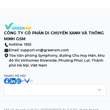
nhật các tính năng mới trên ứng dụng Green SM
Merchant, lưu ý khi vận doanh mùa mưa, tổng hợp các
thông tin khuyến mại hấp dẫn đang diễn ra. Hãy […]
CÔNG TY CỔ PHẦN DI CHUYỂN XANH VÀ THÔNG
MINH GSM
Hotline: 1555
Email:
support.vn@greensm.com
Tòa Văn phòng Symphony, đường Chu Huy Mân, khu
đô thị Vinhomes Riverside, Phường Phúc Lợi, Thành
phố Hà Nội, Việt Nam
MẠNG XÃ HỘI