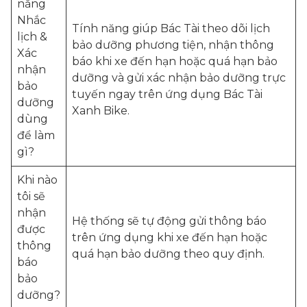
năng
Nhắc
Tính năng giúp Bác Tài theo dõi lịch
lịch &
bảo dưỡng phương tiện, nhận thông
Xác
báo khi xe đến hạn hoặc quá hạn bảo
nhận
dưỡng và gửi xác nhận bảo dưỡng trực
bảo
tuyến ngay trên ứng dụng Bác Tài
dưỡng
Xanh Bike.
dùng
để làm
gì?
Khi nào
tôi sẽ
nhận
Hệ thống sẽ tự động gửi thông báo
được
trên ứng dụng khi xe đến hạn hoặc
thông
quá hạn bảo dưỡng theo quy định.
báo
bảo
dưỡng?