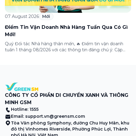
07 August 2026
Mới
Điểm Tin Vận Doanh Nhà Hàng Tuần Qua Có Gì
Mới!
Quý Đối tác Nhà hàng thân mến, 🔥 Điểm tin vận doanh
tuần 1 tháng 08/2026 với các thông tin đáng chú ý: Cập
nhật các tính năng mới trên ứng dụng Green SM
Merchant, lưu ý khi vận doanh mùa mưa, tổng hợp các
thông tin khuyến mại hấp dẫn đang diễn ra. Hãy […]
CÔNG TY CỔ PHẦN DI CHUYỂN XANH VÀ THÔNG
MINH GSM
Hotline: 1555
Email:
support.vn@greensm.com
Tòa Văn phòng Symphony, đường Chu Huy Mân, khu
đô thị Vinhomes Riverside, Phường Phúc Lợi, Thành
phố Hà Nội, Việt Nam