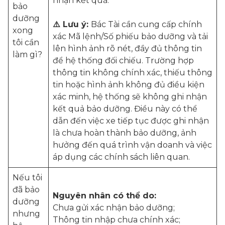
nhận kết quả.
bảo
dưỡng
⚠️ Lưu ý:
Bác Tài cần cung cấp chính
xong
xác Mã lệnh/Số phiếu bảo dưỡng và tải
tôi cần
lên hình ảnh rõ nét, đầy đủ thông tin
làm gì?
để hệ thống đối chiếu. Trường hợp
thông tin không chính xác, thiếu thông
tin hoặc hình ảnh không đủ điều kiện
xác minh, hệ thống sẽ không ghi nhận
kết quả bảo dưỡng. Điều này có thể
dẫn đến việc xe tiếp tục được ghi nhận
là chưa hoàn thành bảo dưỡng, ảnh
hưởng đến quá trình vận doanh và việc
áp dụng các chính sách liên quan.
Nếu tôi
đã bảo
Nguyên nhân có thể do:
dưỡng
Chưa gửi xác nhận bảo dưỡng;
nhưng
Thông tin nhập chưa chính xác;