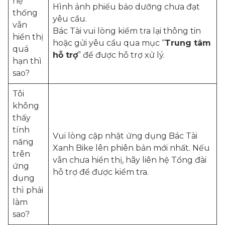
hệ
Hình ảnh phiếu bảo dưỡng chưa đạt
thống
yêu cầu.
vẫn
Bác Tài vui lòng kiểm tra lại thông tin
hiển thị
hoặc gửi yêu cầu qua mục “
Trung tâm
quá
hỗ trợ
” để được hỗ trợ xử lý.
hạn thì
sao?
Tôi
không
thấy
tính
Vui lòng cập nhật ứng dụng Bác Tài
năng
Xanh Bike lên phiên bản mới nhất. Nếu
trên
vẫn chưa hiển thị, hãy liên hệ Tổng đài
ứng
hỗ trợ để được kiểm tra.
dụng
thì phải
làm
sao?