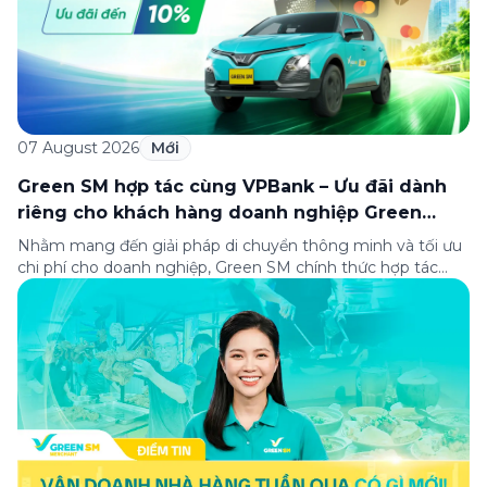
07 August 2026
Mới
Green SM hợp tác cùng VPBank – Ưu đãi dành
riêng cho khách hàng doanh nghiệp Green
Business
Nhằm mang đến giải pháp di chuyển thông minh và tối ưu
chi phí cho doanh nghiệp, Green SM chính thức hợp tác
cùng VPBank triển khai chương trình ưu đãi dành riêng cho
khách hàng đăng ký thẻ Doanh nghiệp Green Business.
Thông qua chương trình, doanh nghiệp có thể tận hưởng
nhiều ưu […]