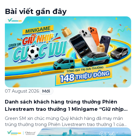
Bài viết gần đây
07 August 2026
Mới
Danh sách khách hàng trúng thưởng Phiên
Livestream trao thưởng 1 Minigame “Giữ nhịp
cuộc vui”
Green SM xin chúc mừng Quý khách hàng đã may mắn
trúng thưởng trong Phiên Livestream trao thưởng 1 của
Minigame “Giữ nhịp cuộc vui”, được phát sóng trực tiếp