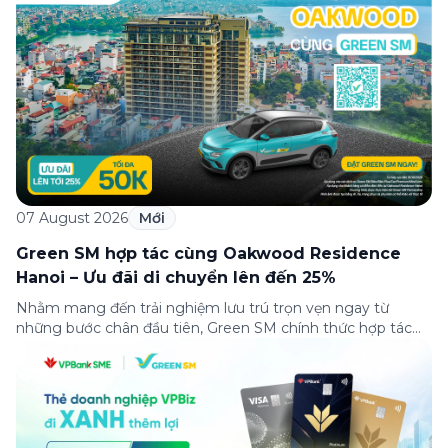
trên Fanpage và TikTok Green SM từ 20:00 – 21:00 ngày
04/08/2026. Phiên livestream đã diễn ra công khai với sự
theo dõi của đông […]
07 August 2026
Mới
Green SM hợp tác cùng Oakwood Residence
Hanoi – Ưu đãi di chuyển lên đến 25%
Nhằm mang đến trải nghiệm lưu trú trọn vẹn ngay từ
những bước chân đầu tiên, Green SM chính thức hợp tác
cùng Oakwood Residence Hanoi triển khai chương trình ưu
đãi di chuyển dành riêng cho khách hàng có điểm đi hoặc
điểm đến tại khu căn hộ dịch vụ này. Tọa lạc trong […]