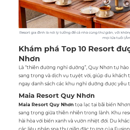
Resort gia đình là nơi lý tưởng để cả nhà cùng thư giãn, với khôn
mọi lứa tuổi (Ản
Khám phá Top 10 Resort đượ
Nhơn
Là “thiên đường nghỉ dưỡng”, Quy Nhơn tự hào 
sang trọng và dịch vụ tuyệt vời, giúp du khách
ngay danh sách các khu nghỉ dưỡng được yêu th
Maia Resort Quy Nhơn
Maia Resort Quy Nhơn
tọa lạc tại bãi biển N
sang trọng giữa thiên nhiên trong lành. Khu resor
hài hòa với biển xanh và vườn nhiệt đới. Du khá
các liệu pháp spa thư giãn đặc trưng của Fusio