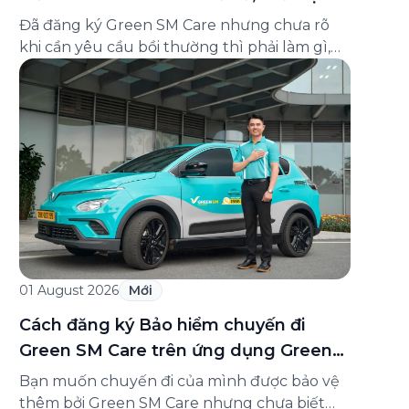
và cách liên hệ hỗ trợ
Đã đăng ký Green SM Care nhưng chưa rõ
khi cần yêu cầu bồi thường thì phải làm gì,
hồ sơ ra sao, hay giấy chứng nhận bảo hiểm
tìm ở đâu? Bài viết này tổng hợp đầy đủ các
câu hỏi thường gặp nhất về quy trình bồi
thường và hỗ trợ của Green […]
01 August 2026
Mới
Cách đăng ký Bảo hiểm chuyến đi
Green SM Care trên ứng dụng Green
SM
Bạn muốn chuyến đi của mình được bảo vệ
thêm bởi Green SM Care nhưng chưa biết