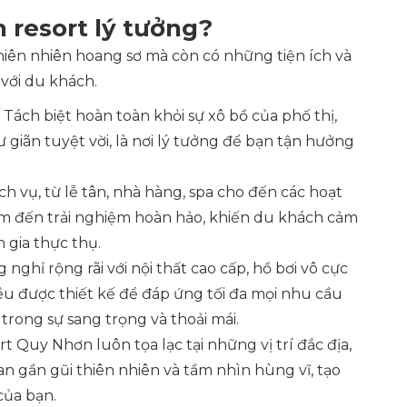
 resort lý tưởng?
hiên nhiên hoang sơ mà còn có những tiện ích và
với du khách.
: Tách biệt hoàn toàn khỏi sự xô bồ của phố thị,
iãn tuyệt vời, là nơi lý tưởng để bạn tận hưởng
ịch vụ, từ lễ tân, nhà hàng, spa cho đến các hoạt
đem đến trải nghiệm hoàn hảo, khiến du khách cảm
gia thực thụ.
 nghỉ rộng rãi với nội thất cao cấp, hồ bơi vô cực
u được thiết kế để đáp ứng tối đa mọi nhu cầu
trong sự sang trọng và thoải mái.
ort Quy Nhơn luôn tọa lạc tại những vị trí đắc địa,
n gần gũi thiên nhiên và tầm nhìn hùng vĩ, tạo
của bạn.