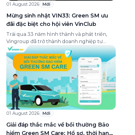
01 August 2026
Mới
Mừng sinh nhật VIN33: Green SM ưu
đãi đặc biệt cho hội viên VinClub
Trải qua 33 năm hình thành và phát triển,
Vingroup đã trở thành doanh nghiệp tư
nhân đa ngành lớn nhất Việt Nam, lọt Top 30
doanh nghiệp lớn nhất Đông Nam Á theo
bảng xếp hạng của Tạp chí Fortune (Mỹ).
Nhân kỷ niệm 33 năm thành lập (8/8/1993
đến 8/8/2026), Green SM trân […]
01 August 2026
Mới
Giải đáp thắc mắc về bồi thường Bảo
hiểm Green SM Care: Hồ sơ, thời hạn