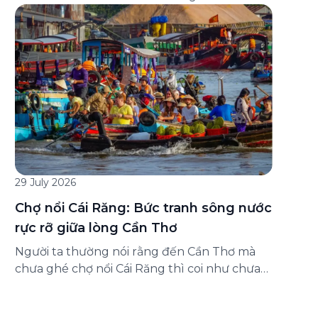
đăng ký ở đâu? Bài viết dưới đây sẽ hướng
dẫn chi tiết cách tham gia (và hủy tham gia)
gói bảo hiểm này ngay trên ứng dụng Green
SM, cùng những lưu ý quan trọng trước khi
[…]
29 July 2026
Chợ nổi Cái Răng: Bức tranh sông nước
rực rỡ giữa lòng Cần Thơ
Người ta thường nói rằng đến Cần Thơ mà
chưa ghé chợ nổi Cái Răng thì coi như chưa
chạm được vào hồn của miền Tây. Từng
đoàn ghe xuồng chở đầy trái cây rực rỡ, tiếng