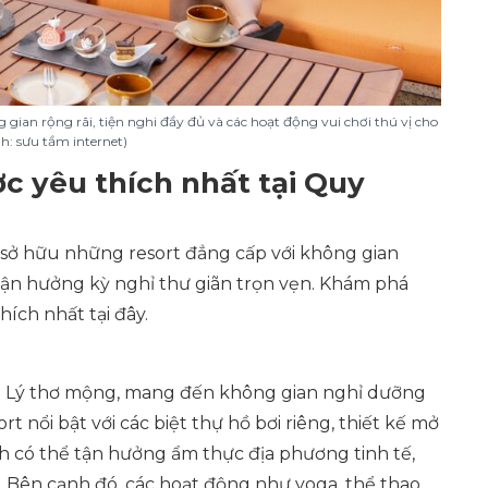
g gian rộng rãi, tiện nghi đầy đủ và các hoạt động vui chơi thú vị cho
h: sưu tầm internet)
c yêu thích nhất tại Quy
sở hữu những resort đẳng cấp với không gian
 tận hưởng kỳ nghỉ thư giãn trọn vẹn. Khám phá
ích nhất tại đây.
hơn Lý thơ mộng, mang đến không gian nghỉ dưỡng
t nổi bật với các biệt thự hồ bơi riêng, thiết kế mở
ch có thể tận hưởng ẩm thực địa phương tinh tế,
n. Bên cạnh đó, các hoạt động như yoga, thể thao