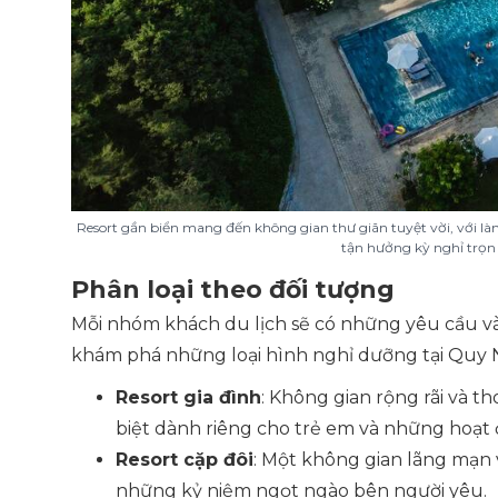
Resort gần biển mang đến không gian thư giãn tuyệt vời, với là
tận hưởng kỳ nghỉ trọn 
Phân loại theo đối tượng
Mỗi nhóm khách du lịch sẽ có những yêu cầu và 
khám phá những loại hình nghỉ dưỡng tại Quy 
Resort gia đình
: Không gian rộng rãi và t
biệt dành riêng cho trẻ em và những hoạt 
Resort cặp đôi
: Một không gian lãng mạn và
những kỷ niệm ngọt ngào bên người yêu.