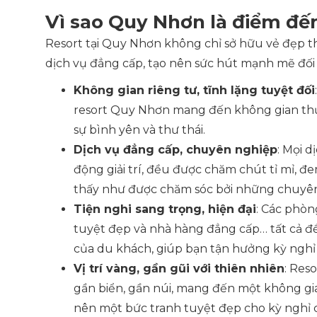
Vì sao Quy Nhơn là điểm đến
Resort tại Quy Nhơn không chỉ sở hữu vẻ đẹp t
dịch vụ đẳng cấp, tạo nên sức hút mạnh mẽ đối 
Không gian riêng tư, tĩnh lặng tuyệt đối
resort Quy Nhơn mang đến không gian thư g
sự bình yên và thư thái.
Dịch vụ đẳng cấp, chuyên nghiệp
: Mọi d
động giải trí, đều được chăm chút tỉ mỉ, 
thấy như được chăm sóc bởi những chuyên 
Tiện nghi sang trọng, hiện đại
: Các phòng
tuyệt đẹp và nhà hàng đẳng cấp… tất cả đề
của du khách, giúp bạn tận hưởng kỳ nghỉ 
Vị trí vàng, gần gũi với thiên nhiên
: Res
gần biển, gần núi, mang đến một không gia
nên một bức tranh tuyệt đẹp cho kỳ nghỉ 