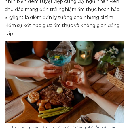
nhìn biển đêm tuyệt đẹp cùng đội ngũ nhân viên
chu đáo mang đến trải nghiệm ẩm thực hoàn hảo.
Skylight là điểm đến lý tưởng cho những ai tìm
kiếm sự kết hợp giữa ẩm thực và không gian đẳng
cấp.
Thức uống hoàn hảo cho một buổi tối đáng nhớ (Ảnh sưu tầm