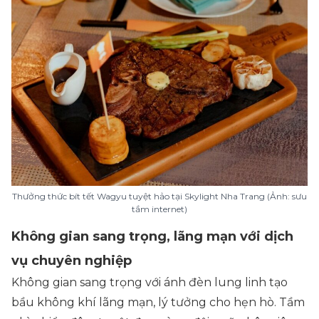
Thưởng thức bít tết Wagyu tuyệt hảo tại Skylight Nha Trang (Ảnh: sưu
tầm internet)
Không gian sang trọng, lãng mạn với dịch
vụ chuyên nghiệp
Không gian sang trọng với ánh đèn lung linh tạo
bầu không khí lãng mạn, lý tưởng cho hẹn hò. Tầm