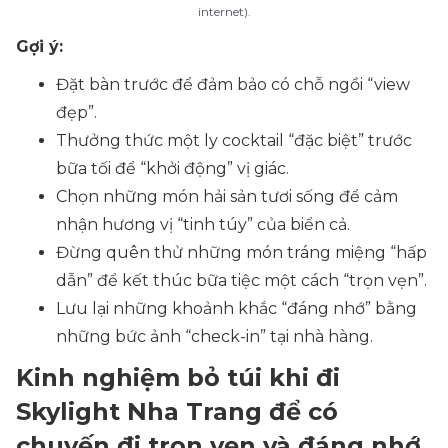
internet).
Gợi ý:
Đặt bàn trước để đảm bảo có chỗ ngồi “view
đẹp”.
Thưởng thức một ly cocktail “đặc biệt” trước
bữa tối để “khởi động” vị giác.
Chọn những món hải sản tươi sống để cảm
nhận hương vị “tinh túy” của biển cả.
Đừng quên thử những món tráng miệng “hấp
dẫn” để kết thúc bữa tiệc một cách “trọn vẹn”.
Lưu lại những khoảnh khắc “đáng nhớ” bằng
những bức ảnh “check-in” tại nhà hàng.
Kinh nghiệm bỏ túi khi đi
Skylight Nha Trang để có
chuyến đi trọn vẹn và đáng nhớ