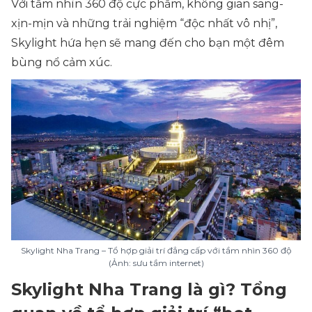
Với tầm nhìn 360 độ cực phẩm, không gian sang-
xịn-mịn và những trải nghiệm “độc nhất vô nhị”,
Skylight hứa hẹn sẽ mang đến cho bạn một đêm
bùng nổ cảm xúc.
Skylight Nha Trang – Tổ hợp giải trí đẳng cấp với tầm nhìn 360 độ
(Ảnh: sưu tầm internet)
Skylight Nha Trang là gì? Tổng