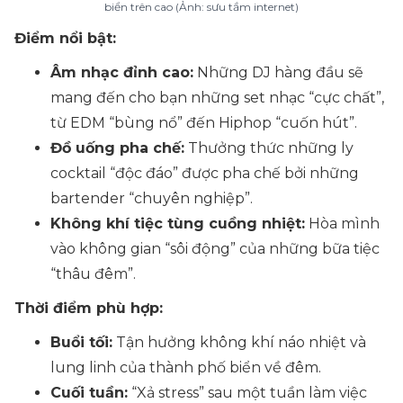
biển trên cao (Ảnh: sưu tầm internet)
Điểm nổi bật:
Âm nhạc đỉnh cao:
Những DJ hàng đầu sẽ
mang đến cho bạn những set nhạc “cực chất”,
từ EDM “bùng nổ” đến Hiphop “cuốn hút”.
Đồ uống pha chế:
Thưởng thức những ly
cocktail “độc đáo” được pha chế bởi những
bartender “chuyên nghiệp”.
Không khí tiệc tùng cuồng nhiệt:
Hòa mình
vào không gian “sôi động” của những bữa tiệc
“thâu đêm”.
Thời điểm phù hợp:
Buổi tối:
Tận hưởng không khí náo nhiệt và
lung linh của thành phố biển về đêm.
Cuối tuần:
“Xả stress” sau một tuần làm việc