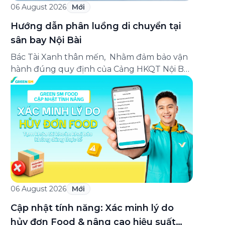
06 August 2026
Mới
Hướng dẫn phân luồng di chuyển tại
sân bay Nội Bài
Bác Tài Xanh thân mến, Nhằm đảm bảo vận
hành đúng quy định của Cảng HKQT Nội Bài
áp dụng từ 09h00 ngày 05/08/2026, Green
SM gửi tới Bác Tài Xanh hướng dẫn phân
luồng di chuyển quan trọng như sau: ✈️
NHÀ GA T2 (QUỐC TẾ) ✅ ĐÓN KHÁCH –
Hành khách sử dụng ứng dụng […]
06 August 2026
Mới
Cập nhật tính năng: Xác minh lý do
hủy đơn Food & nâng cao hiệu suất