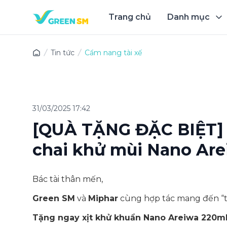
Trang chủ
Danh mục
Trải 
Tin tức
Cẩm nang tài xế
31/03/2025 17:42
[QUÀ TẶNG ĐẶC BIỆT] 
chai khử mùi Nano Ar
Bác tài thân mến,
Green SM
và
Miphar
cùng hợp tác mang đến “trợ
Tặng ngay xịt khử khuẩn Nano Areiwa 220ml 