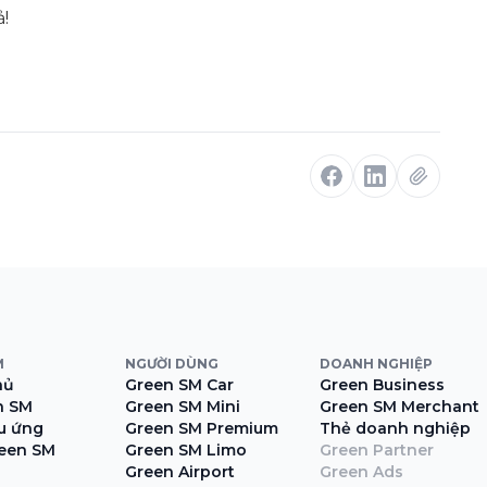
!
M
NGƯỜI DÙNG
DOANH NGHIỆP
hủ
Green SM Car
Green Business
n SM
Green SM Mini
Green SM Merchant
ệu ứng
Green SM Premium
Thẻ doanh nghiệp
een SM
Green SM Limo
Green Partner
Green Airport
Green Ads