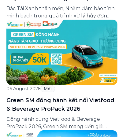
hoạt động Bác Tài
Bác Tài Xanh thân mến, Nhằm đảm bảo tính
minh bạch trong quá trình xử lý hủy đơn
Food và bảo vệ quyền lợi của Bác Tài khi khai
báo đúng thực tế, Green SM triển khai chính
sách xác minh lý do hủy đơn Food đối với một
số trường hợp hủy đơn như […]
06 August 2026
Mới
Green SM đồng hành kết nối Vietfood
& Beverage ProPack 2026
Đồng hành cùng Vietfood & Beverage
ProPack 2026, Green SM mang đến giải
pháp di chuyển xanh, thuận tiện và chuyên