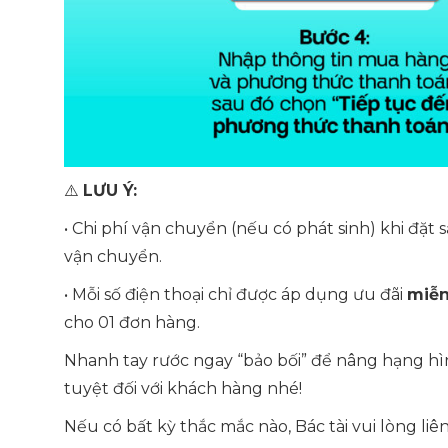
⚠️
LƯU Ý:
• Chi phí vận chuyển (nếu có phát sinh) khi đặt 
vận chuyển.
• Mỗi số điện thoại chỉ được áp dụng ưu đãi
miễn
cho 01 đơn hàng.
Nhanh tay rước ngay “bảo bối” để nâng hạng hì
tuyệt đối với khách hàng nhé!
Nếu có bất kỳ thắc mắc nào, Bác tài vui lòng liê