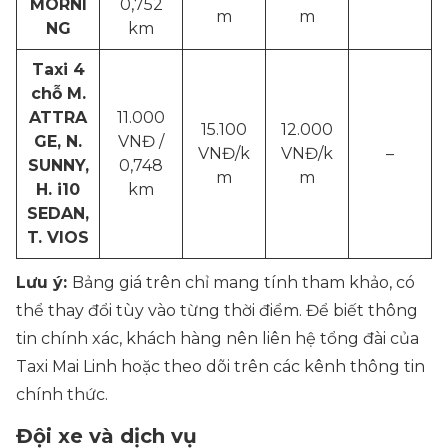
MORNI
0,752
m
m
NG
km
Taxi 4
chỗ M.
ATTRA
11.000
15.100
12.000
GE, N.
VNĐ /
VNĐ/k
VNĐ/k
–
SUNNY,
0,748
m
m
H. i10
km
SEDAN,
T. VIOS
Lưu ý:
Bảng giá trên chỉ mang tính tham khảo, có
thể thay đổi tùy vào từng thời điểm. Để biết thông
tin chính xác, khách hàng nên liên hệ tổng đài của
Taxi Mai Linh hoặc theo dõi trên các kênh thông tin
chính thức.
Đội xe và dịch vụ