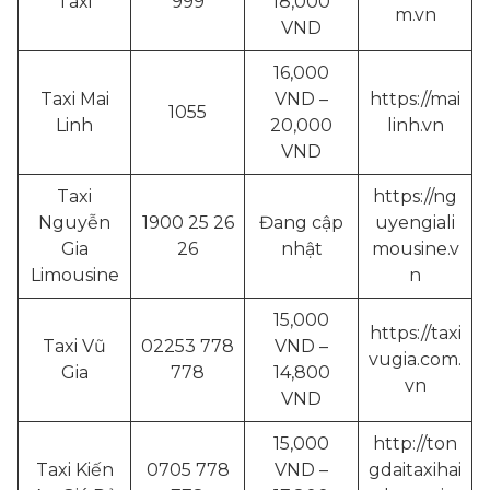
Taxi
999
18,000
m.vn
VND
16,000
Taxi Mai
VND –
https://mai
1055
Linh
20,000
linh.vn
VND
Taxi
https://ng
Nguyễn
1900 25 26
Đang cập
uyengiali
Gia
26
nhật
mousine.v
Limousine
n
15,000
https://taxi
Taxi Vũ
02253 778
VND –
vugia.com.
Gia
778
14,800
vn
VND
15,000
http://ton
Taxi Kiến
0705 778
VND –
gdaitaxihai