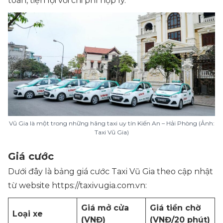
toàn, tiện lợi với chi phí hợp lý.
Vũ Gia là một trong những hãng taxi uy tín Kiến An – Hải Phòng (Ảnh:
Taxi Vũ Gia)
Giá cước
Dưới đây là bảng giá cước Taxi Vũ Gia theo cập nhật
từ website https://taxivugia.com.vn:
Giá mở cửa
Giá tiền chờ
Loại xe
(VNĐ)
(VNĐ/20 phút)