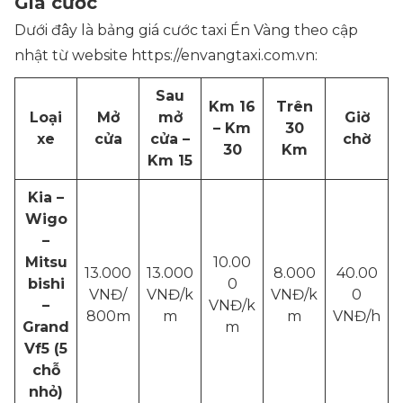
Giá cước
Dưới đây là bảng giá cước taxi Én Vàng theo cập
nhật từ website https://envangtaxi.com.vn:
Sau
Km 16
Trên
Loại
Mở
mở
Giờ
– Km
30
xe
cửa
cửa –
chờ
30
Km
Km 15
Kia –
Wigo
–
Mitsu
10.00
13.000
13.000
8.000
40.00
bishi
0
VNĐ/
VNĐ/k
VNĐ/k
0
–
VNĐ/k
800m
m
m
VNĐ/h
Grand
m
Vf5 (5
chỗ
nhỏ)