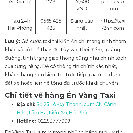
An Giá Rẻ
778
17,800
phongvip.
VND
com
Taxi 24h
0565 425
Đang cập
https://taxi
Hải Phòng
425
nhật
-24h.com
Lưu ý:
Giá cước taxi tại Kiến An chỉ mang tính tham
khảo và có thể thay đổi tùy vào thời điểm, quãng
đường, tình trạng giao thông cũng như chính sách
của từng hãng. Để có thông tin chính xác nhất,
khách hàng nên kiểm tra trực tiếp qua ứng dụng
đặt xe hoặc liên hệ tổng đài trước khi di chuyển.
Chi tiết về hãng Én Vàng Taxi
Địa chỉ:
Số 25 Lê Đại Thanh, cụm CN Cành
Hầu, Lãm Hà, Kiến An, Hải Phòng
Hotline:
02253777999
Én Vàng Taxi là một trong những hãng taxi uy tín