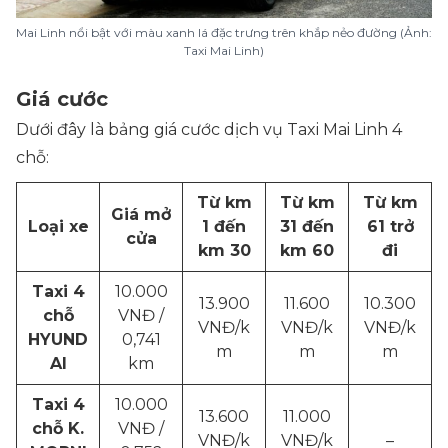
Mai Linh nổi bật với màu xanh lá đặc trưng trên khắp nẻo đường (Ảnh:
Taxi Mai Linh)
Giá cước
Dưới đây là bảng giá cước dịch vụ Taxi Mai Linh 4
chỗ:
Từ km
Từ km
Từ km
Giá mở
Loại xe
1 đến
31 đến
61 trở
cửa
km 30
km 60
đi
Taxi 4
10.000
13.900
11.600
10.300
chỗ
VNĐ /
VNĐ/k
VNĐ/k
VNĐ/k
HYUND
0,741
m
m
m
AI
km
Taxi 4
10.000
13.600
11.000
chỗ K.
VNĐ /
VNĐ/k
VNĐ/k
–