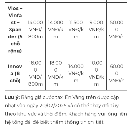
Vios –
Vinfa
st –
14.000
14.000
11.500
9.000
50.00
Xpan
VNĐ/
VNĐ/k
VNĐ/k
VNĐ/k
0
der (5
800m
m
m
m
VNĐ/h
chỗ
rộng)
18.00
18.00
10.00
Innov
14.000
60.00
0
0
0
a (8
VNĐ/k
0
VNĐ/
VNĐ/k
VNĐ/k
chỗ)
m
VNĐ/h
800m
m
m
Lưu ý:
Bảng giá cước taxi Én Vàng trên được cập
nhật vào ngày 20/02/2025 và có thể thay đổi tùy
theo khu vực và thời điểm. Khách hàng vui lòng liên
hệ tổng đài để biết thêm thông tin chi tiết.