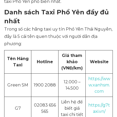
taxi Phổ Yên phổ biến nhất.
Danh sách Taxi Phổ Yên đầy đủ
nhất
Trong số các hãng taxi uy tín Phổ Yên Thái Nguyên,
đây là 5 cái tên quen thuộc với người dân địa
phương:
Giá tham
Tên Hãng
Hotline
khảo
Website
Taxi
(VNĐ/km)
https://ww
12.000 –
Green SM
1900 2088
w.xanhsm.
14.500
com
Liên hệ để
02083 656
https://g7t
G7
biết giá
565
axi.vn/
taxi chi tiết