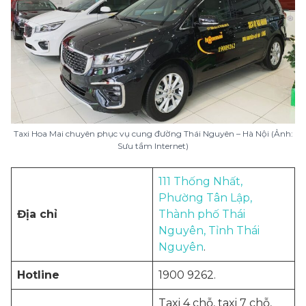
Taxi Hoa Mai chuyên phục vụ cung đường Thái Nguyên – Hà Nội (Ảnh:
Sưu tầm Internet)
111 Thống Nhất,
Phường Tân Lập,
Địa chỉ
Thành phố Thái
Nguyên, Tỉnh Thái
Nguyên
.
Hotline
1900 9262.
Taxi 4 chỗ, taxi 7 chỗ,