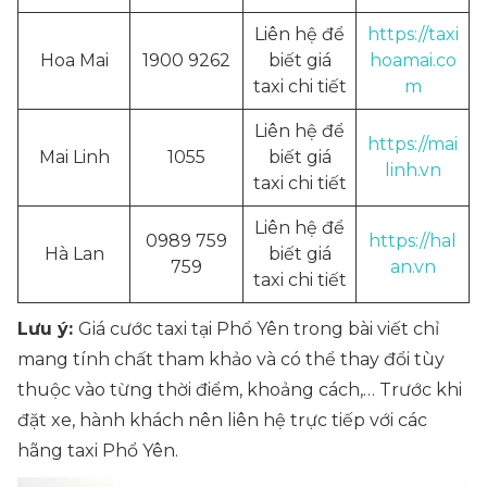
Liên hệ để
https://taxi
Hoa Mai
1900 9262
biết giá
hoamai.co
taxi chi tiết
m
Liên hệ để
https://mai
Mai Linh
1055
biết giá
linh.vn
taxi chi tiết
Liên hệ để
0989 759
https://hal
Hà Lan
biết giá
759
an.vn
taxi chi tiết
Lưu ý:
Giá cước taxi tại Phổ Yên trong bài viết chỉ
mang tính chất tham khảo và có thể thay đổi tùy
thuộc vào từng thời điểm, khoảng cách,… Trước khi
đặt xe, hành khách nên liên hệ trực tiếp với các
hãng taxi Phổ Yên.