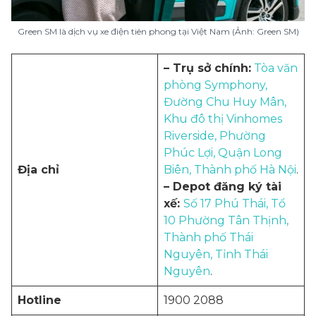
Green SM là dịch vụ xe điện tiên phong tại Việt Nam (Ảnh: Green SM)
– Trụ sở chính:
Tòa văn
phòng Symphony,
Đường Chu Huy Mân,
Khu đô thị Vinhomes
Riverside, Phường
Phúc Lợi, Quận Long
Địa chỉ
Biên, Thành phố Hà Nội
.
– Depot đăng ký tài
xế:
Số 17 Phú Thái, Tổ
10 Phường Tân Thịnh,
Thành phố Thái
Nguyên, Tỉnh Thái
Nguyên
.
Hotline
1900 2088