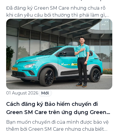
và cách liên hệ hỗ trợ
Đã đăng ký Green SM Care nhưng chưa rõ
khi cần yêu cầu bồi thường thì phải làm gì,
hồ sơ ra sao, hay giấy chứng nhận bảo hiểm
tìm ở đâu? Bài viết này tổng hợp đầy đủ các
câu hỏi thường gặp nhất về quy trình bồi
thường và hỗ trợ của Green […]
01 August 2026
Mới
Cách đăng ký Bảo hiểm chuyến đi
Green SM Care trên ứng dụng Green
SM
Bạn muốn chuyến đi của mình được bảo vệ
thêm bởi Green SM Care nhưng chưa biết