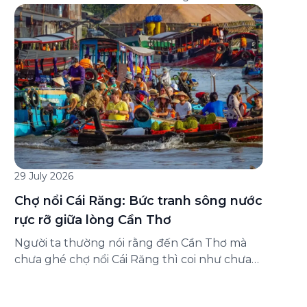
đăng ký ở đâu? Bài viết dưới đây sẽ hướng
dẫn chi tiết cách tham gia (và hủy tham gia)
gói bảo hiểm này ngay trên ứng dụng Green
SM, cùng những lưu ý quan trọng trước khi
[…]
29 July 2026
Chợ nổi Cái Răng: Bức tranh sông nước
rực rỡ giữa lòng Cần Thơ
Người ta thường nói rằng đến Cần Thơ mà
chưa ghé chợ nổi Cái Răng thì coi như chưa
chạm được vào hồn của miền Tây. Từng
đoàn ghe xuồng chở đầy trái cây rực rỡ, tiếng