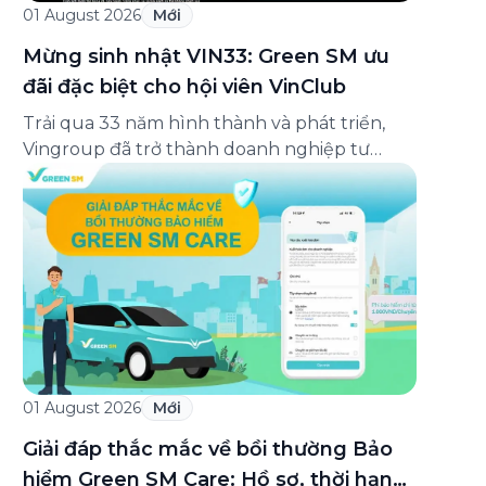
01 August 2026
Mới
Mừng sinh nhật VIN33: Green SM ưu
đãi đặc biệt cho hội viên VinClub
Trải qua 33 năm hình thành và phát triển,
Vingroup đã trở thành doanh nghiệp tư
nhân đa ngành lớn nhất Việt Nam, lọt Top 30
doanh nghiệp lớn nhất Đông Nam Á theo
bảng xếp hạng của Tạp chí Fortune (Mỹ).
Nhân kỷ niệm 33 năm thành lập (8/8/1993
đến 8/8/2026), Green SM trân […]
01 August 2026
Mới
Giải đáp thắc mắc về bồi thường Bảo
hiểm Green SM Care: Hồ sơ, thời hạn