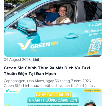
khách hàng sử dụng các dịch vụ của Green […]
04 August 2026
Mới
Green SM Chính Thức Ra Mắt Dịch Vụ Taxi
Thuần Điện Tại Đan Mạch
Copenhagen, Đan Mạch, ngày 30 tháng 7 năm 2026 –
Green SM chính thức ra mắt dịch vụ taxi thuần điện tại
Copenhagen, đánh dấu lần đầu tiên thương hiệu có mặt tại
thị trường châu Âu. Đây là một cột mốc quan trọng trong
hành trình mở rộng quốc tế của Green SM, tiếp […]