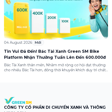
04 August 2026
Mới
Tin Vui Đã Đến! Bác Tài Xanh Green SM Bike
Platform Nhận Thưởng Tuần Lên Đến 600.000đ
Bác Tài Xanh thân mến, Nhằm mở rộng cơ hội đạt thưởng
cho nhiều Bác Tài hơn, đồng thời khuyến khích duy trì chất
lượng dịch vụ và nâng cao trải nghiệm khách hàng, Green
SM cập nhật Chính sách Thưởng tuần dành cho Bác Tài
Xanh Green SM Bike Platform. 📌 Nội dung cập […]
CÔNG TY CỔ PHẦN DI CHUYỂN XANH VÀ THÔNG