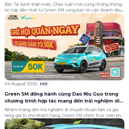
Bác Tài Xanh thân mến, Chào tuần mới cùng những thông
tin hấp dẫn nhất từ Green SM cùng bản tin vận doanh đầu
tuần 03-09/08! Từ câu chuyện đầy cảm hứng “Hành trình
toàn cầu của Green SM”, hướng dẫn phân luồng di chuyển
tại sân bay Nội Bài tới những hướng dẫn chi […]
04 August 2026
Mới
Green SM đồng hành cùng Dao Niu Guo trong
chương trình hợp tác mang đến trải nghiệm di
chuyển thuận tiện cho khách hàng
Nhằm mang đến trải nghiệm di chuyển thuận tiện và gia
tăng giá trị cho khách hàng, Green SM chính thức triển khai
chương trình hợp tác cùng hệ thống nhà hàng Dao Niu
Guo – Lẩu bò tươi Triều Châu trên toàn quốc. Theo đó,