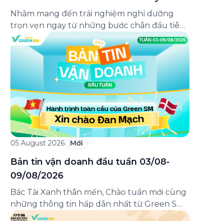
đến 25%
Nhằm mang đến trải nghiệm nghỉ dưỡng
trọn vẹn ngay từ những bước chân đầu tiên,
Green SM chính thức hợp tác cùng Lasong
Hotel & Villas Sầm Sơn triển khai chương
trình ưu đãi di chuyển dành riêng cho khách
hàng có điểm đón hoặc điểm đến tại khu
nghỉ dưỡng. Từ khoảnh khắc […]
05 August 2026
Mới
Bản tin vận doanh đầu tuần 03/08-
09/08/2026
Bác Tài Xanh thân mến, Chào tuần mới cùng
những thông tin hấp dẫn nhất từ Green SM
cùng bản tin vận doanh đầu tuần 03-09/08!