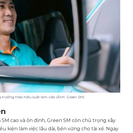
trưởng theo hiệu suất làm việc (Ảnh: Green SM)
ện
n SM cao và ổn định, Green SM còn chú trọng xây
u kiện làm việc lâu dài, bền vững cho tài xế. Ngay