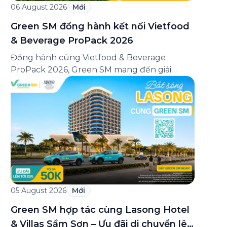
06 August 2026
Mới
Green SM đồng hành kết nối Vietfood
& Beverage ProPack 2026
Đồng hành cùng Vietfood & Beverage
ProPack 2026, Green SM mang đến giải
pháp di chuyển xanh, thuận tiện và chuyên
nghiệp cho khách tham quan, doanh nghiệp
cùng các đối tác trong suốt thời gian diễn ra
triển lãm. Sự hợp tác góp phần nâng cao trải
nghiệm tham dự, kết nối hiệu quả […]
05 August 2026
Mới
Green SM hợp tác cùng Lasong Hotel
& Villas Sầm Sơn – Ưu đãi di chuyển lên