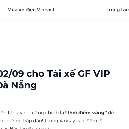
Mua xe điện VinFast
Trung tâm
nghiệm ứng dụng ngay
2/09 cho Tài xế GF VIP
 Đà Nẵng
yển tăng vọt – cũng chính là
“thời điểm vàng”
để
êm thưởng hấp dẫn! Trong 4 ngày cao điểm lễ,
các Bác tài vận doanh: