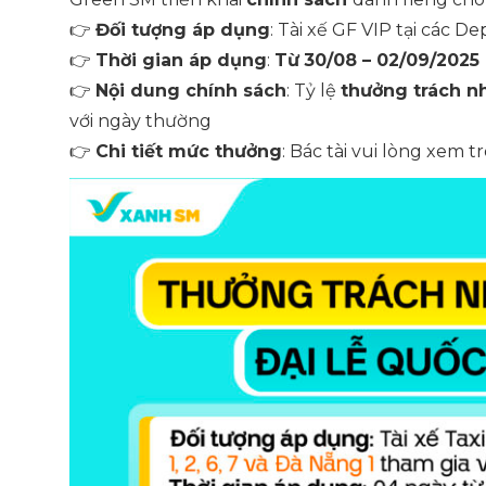
👉
Đối tượng áp dụng
: Tài xế GF VIP tại các Dep
👉
Thời gian áp dụng
:
Từ
30/08 – 02/09/2025
👉
Nội dung chính sách
: Tỷ lệ
thưởng trách n
với ngày thường
👉
Chi tiết mức thưởng
: Bác tài vui lòng xem