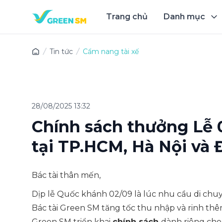
Trang chủ
Danh mục
Trải 
Tin tức
Cẩm nang tài xế
28/08/2025 13:32
Chính sách thưởng Lễ 0
tại TP.HCM, Hà Nội và
Bác tài thân mến,
Dịp lễ Quốc khánh 02/09 là lúc nhu cầu di chu
Bác tài Green SM tăng tốc thu nhập và rinh th
Green SM triển khai
chính sách
dành riêng cho 