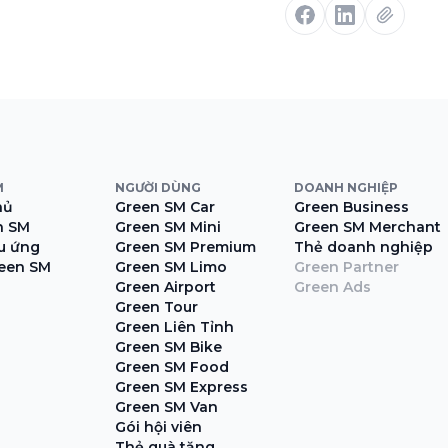
M
NGƯỜI DÙNG
DOANH NGHIỆP
hủ
Green SM Car
Green Business
n SM
Green SM Mini
Green SM Merchant
ệu ứng
Green SM Premium
Thẻ doanh nghiệp
een SM
Green SM Limo
Green Partner
Green Airport
Green Ads
Green Tour
Green Liên Tỉnh
Green SM Bike
Green SM Food
Green SM Express
Green SM Van
Gói hội viên
Thẻ quà tặng