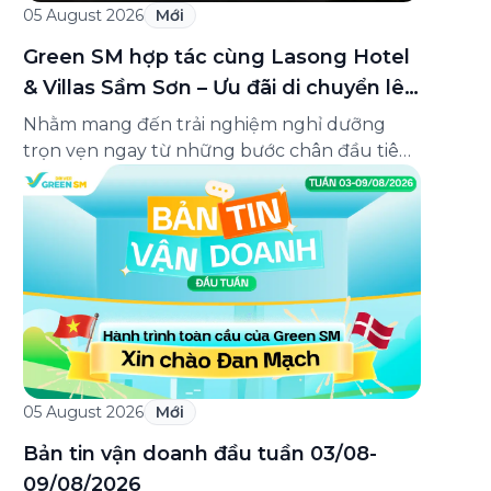
05 August 2026
Mới
Green SM hợp tác cùng Lasong Hotel
& Villas Sầm Sơn – Ưu đãi di chuyển lên
đến 25%
Nhằm mang đến trải nghiệm nghỉ dưỡng
trọn vẹn ngay từ những bước chân đầu tiên,
Green SM chính thức hợp tác cùng Lasong
Hotel & Villas Sầm Sơn triển khai chương
trình ưu đãi di chuyển dành riêng cho khách
hàng có điểm đón hoặc điểm đến tại khu
nghỉ dưỡng. Từ khoảnh khắc […]
05 August 2026
Mới
Bản tin vận doanh đầu tuần 03/08-
09/08/2026