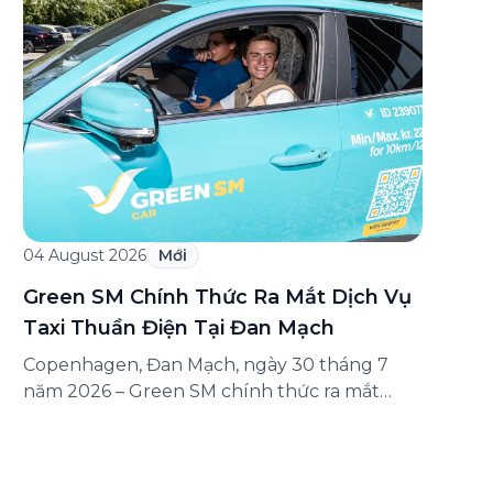
trình hợp tác cùng hệ thống nhà hàng Dao
Niu Guo – Lẩu bò tươi Triều Châu trên toàn
quốc. Theo đó, khách hàng sử dụng các dịch
vụ của Green […]
04 August 2026
Mới
Green SM Chính Thức Ra Mắt Dịch Vụ
Taxi Thuần Điện Tại Đan Mạch
Copenhagen, Đan Mạch, ngày 30 tháng 7
năm 2026 – Green SM chính thức ra mắt
dịch vụ taxi thuần điện tại Copenhagen,
đánh dấu lần đầu tiên thương hiệu có mặt
tại thị trường châu Âu. Đây là một cột mốc