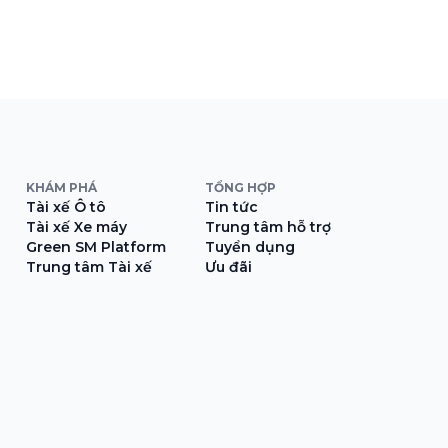
quan trọng trong hành trình mở rộng quốc
tế của Green SM, tiếp […]
KHÁM PHÁ
TỔNG HỢP
Tài xế Ô tô
Tin tức
Tài xế Xe máy
Trung tâm hỗ trợ
Green SM Platform
Tuyển dụng
Trung tâm Tài xế
Ưu đãi