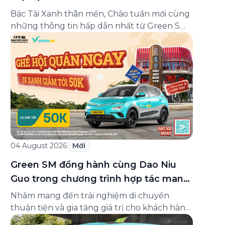
Bác Tài Xanh thân mến, Chào tuần mới cùng
những thông tin hấp dẫn nhất từ Green SM
cùng bản tin vận doanh đầu tuần 03-09/08!
Từ câu chuyện đầy cảm hứng “Hành trình
toàn cầu của Green SM”, hướng dẫn phân
luồng di chuyển tại sân bay Nội Bài tới những
hướng dẫn chi […]
04 August 2026
Mới
Green SM đồng hành cùng Dao Niu
Guo trong chương trình hợp tác mang
đến trải nghiệm di chuyển thuận tiện
Nhằm mang đến trải nghiệm di chuyển
cho khách hàng
thuận tiện và gia tăng giá trị cho khách hàng,
Green SM chính thức triển khai chương