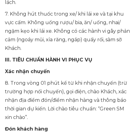
lách.
7. Không hút thuốc trong xe/ khi lái xe và tại khu
vực cấm. Không uống rượu/ bia, ăn/ uống, nhai/
ngậm kẹo khi lái xe. Không có các hành vi gây phản
cảm (ngoáy mũi, xỉa răng, ngáp) quấy rối, sàm sỡ
Khách.
III. TIÊU CHUẨN HÀNH VI PHỤC VỤ
Xác nhận chuyến
8. Trong vòng 01 phút kể từ khi nhận chuyến (trừ
trường hợp nối chuyến), gọi điện, chào Khách, xác
nhận địa điểm đón/điểm nhận hàng và thông báo
thời gian dự kiến. Lời chào tiêu chuẩn: “Green SM
xin chào”.
Đón khách hàng