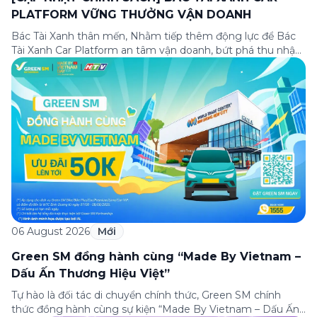
PLATFORM VỮNG THƯỞNG VẬN DOANH
Bác Tài Xanh thân mến, Nhằm tiếp thêm động lực để Bác
Tài Xanh Car Platform an tâm vận doanh, bứt phá thu nhập
ngay từ những ngày đầu gia nhập, Green SM cập nhật
Chương trình thưởng vận doanh dành riêng cho Bác Tài
Xanh Car Platform mới với cơ hội nhận thưởng lên […]
06 August 2026
Mới
Green SM đồng hành cùng “Made By Vietnam –
Dấu Ấn Thương Hiệu Việt”
Tự hào là đối tác di chuyển chính thức, Green SM chính
thức đồng hành cùng sự kiện “Made By Vietnam – Dấu Ấn