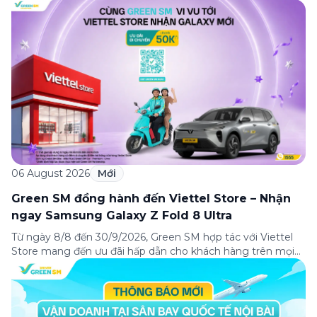
Thương Hiệu Việt” – một trong những sự kiện ý nghĩa
nhằm tôn vinh và lan tỏa giá trị của các thương hiệu Việt
Nam đến với cộng đồng trong nước […]
06 August 2026
Mới
Green SM đồng hành đến Viettel Store – Nhận
ngay Samsung Galaxy Z Fold 8 Ultra
Từ ngày 8/8 đến 30/9/2026, Green SM hợp tác với Viettel
Store mang đến ưu đãi hấp dẫn cho khách hàng trên mọi
hành trình đến hệ thống Viettel Store toàn quốc – nơi đang
mở bán siêu phẩm màn hình gập mới nhất Samsung
Galaxy Z Fold 8 Ultra. Với sự hợp tác này, […]