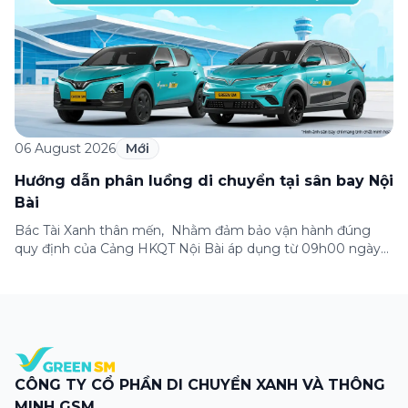
06 August 2026
Mới
Hướng dẫn phân luồng di chuyển tại sân bay Nội
Bài
Bác Tài Xanh thân mến, Nhằm đảm bảo vận hành đúng
quy định của Cảng HKQT Nội Bài áp dụng từ 09h00 ngày
05/08/2026, Green SM gửi tới Bác Tài Xanh hướng dẫn
phân luồng di chuyển quan trọng như sau: ✈️ NHÀ GA T2
(QUỐC TẾ) ✅ ĐÓN KHÁCH – Hành khách sử dụng ứng
dụng […]
CÔNG TY CỔ PHẦN DI CHUYỂN XANH VÀ THÔNG
MINH GSM