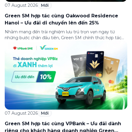
07 August 2026
Mới
Green SM hợp tác cùng Oakwood Residence
Hanoi – Ưu đãi di chuyển lên đến 25%
Nhằm mang đến trải nghiệm lưu trú trọn vẹn ngay từ
những bước chân đầu tiên, Green SM chính thức hợp tác
cùng Oakwood Residence Hanoi triển khai chương trình ưu
đãi di chuyển dành riêng cho khách hàng có điểm đi hoặc
điểm đến tại khu căn hộ dịch vụ này. Tọa lạc trong […]
07 August 2026
Mới
Green SM hợp tác cùng VPBank – Ưu đãi dành
riêng cho khách hàng doanh nghiệp Green