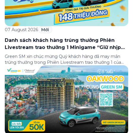
07 August 2026
Mới
Danh sách khách hàng trúng thưởng Phiên
Livestream trao thưởng 1 Minigame “Giữ nhịp
cuộc vui”
Green SM xin chúc mừng Quý khách hàng đã may mắn
trúng thưởng trong Phiên Livestream trao thưởng 1 của
Minigame “Giữ nhịp cuộc vui”, được phát sóng trực tiếp
trên Fanpage và TikTok Green SM từ 20:00 – 21:00 ngày
04/08/2026. Phiên livestream đã diễn ra công khai với sự
theo dõi của đông […]