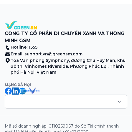
Merchant, lưu ý khi vận doanh mùa mưa, tổng hợp các
thông tin khuyến mại hấp dẫn đang diễn ra. Hãy […]
CÔNG TY CỔ PHẦN DI CHUYỂN XANH VÀ THÔNG
MINH GSM
Hotline: 1555
Email:
support.vn@greensm.com
Tòa Văn phòng Symphony, đường Chu Huy Mân, khu
đô thị Vinhomes Riverside, Phường Phúc Lợi, Thành
phố Hà Nội, Việt Nam
MẠNG XÃ HỘI
Mã số doanh nghiệp: 0110269067 do Sở Tài chính thành
phố Hà Nội cấp lần đầu ngày 01/03/2023.