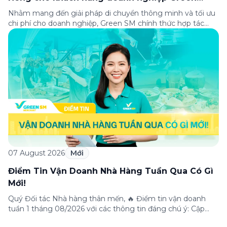
Business
Nhằm mang đến giải pháp di chuyển thông minh và tối ưu
chi phí cho doanh nghiệp, Green SM chính thức hợp tác
cùng VPBank triển khai chương trình ưu đãi dành riêng cho
khách hàng đăng ký thẻ Doanh nghiệp Green Business.
Thông qua chương trình, doanh nghiệp có thể tận hưởng
nhiều ưu […]
07 August 2026
Mới
Điểm Tin Vận Doanh Nhà Hàng Tuần Qua Có Gì
Mới!
Quý Đối tác Nhà hàng thân mến, 🔥 Điểm tin vận doanh
tuần 1 tháng 08/2026 với các thông tin đáng chú ý: Cập
nhật các tính năng mới trên ứng dụng Green SM