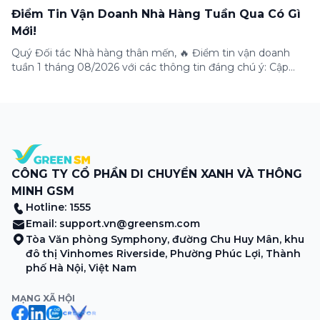
Điểm Tin Vận Doanh Nhà Hàng Tuần Qua Có Gì
Mới!
Quý Đối tác Nhà hàng thân mến, 🔥 Điểm tin vận doanh
tuần 1 tháng 08/2026 với các thông tin đáng chú ý: Cập
nhật các tính năng mới trên ứng dụng Green SM
Merchant, lưu ý khi vận doanh mùa mưa, tổng hợp các
thông tin khuyến mại hấp dẫn đang diễn ra. Hãy […]
CÔNG TY CỔ PHẦN DI CHUYỂN XANH VÀ THÔNG
MINH GSM
Hotline: 1555
Email:
support.vn@greensm.com
Tòa Văn phòng Symphony, đường Chu Huy Mân, khu
đô thị Vinhomes Riverside, Phường Phúc Lợi, Thành
phố Hà Nội, Việt Nam
MẠNG XÃ HỘI