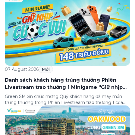
07 August 2026
Mới
Danh sách khách hàng trúng thưởng Phiên
Livestream trao thưởng 1 Minigame “Giữ nhịp
cuộc vui”
Green SM xin chúc mừng Quý khách hàng đã may mắn
trúng thưởng trong Phiên Livestream trao thưởng 1 của
Minigame “Giữ nhịp cuộc vui”, được phát sóng trực tiếp
trên Fanpage và TikTok Green SM từ 20:00 – 21:00 ngày
04/08/2026. Phiên livestream đã diễn ra công khai với sự
theo dõi của đông […]