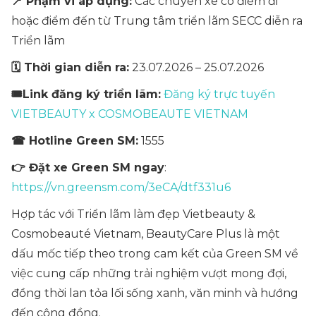
📍 Phạm vi áp dụng:
Các chuyến xe có điểm đi
hoặc điểm đến từ Trung tâm triển lãm SECC diễn ra
Triển lãm
🗓 Thời gian diễn ra:
23.07.2026 – 25.07.2026
🎟️Link đăng ký triển lãm:
Đăng ký trực tuyến
VIETBEAUTY x COSMOBEAUTE VIETNAM
☎ Hotline Green SM:
1555
👉 Đặt xe Green SM ngay
:
https://vn.greensm.com/3eCA/dtf331u6
Hợp tác với Triển lãm làm đẹp Vietbeauty &
Cosmobeauté Vietnam, BeautyCare Plus là một
dấu mốc tiếp theo trong cam kết của Green SM về
việc cung cấp những trải nghiệm vượt mong đợi,
đồng thời lan tỏa lối sống xanh, văn minh và hướng
đến cộng đồng.