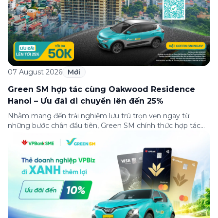
07 August 2026
Mới
Green SM hợp tác cùng Oakwood Residence
Hanoi – Ưu đãi di chuyển lên đến 25%
Nhằm mang đến trải nghiệm lưu trú trọn vẹn ngay từ
những bước chân đầu tiên, Green SM chính thức hợp tác
cùng Oakwood Residence Hanoi triển khai chương trình ưu
đãi di chuyển dành riêng cho khách hàng có điểm đi hoặc
điểm đến tại khu căn hộ dịch vụ này. Tọa lạc trong […]