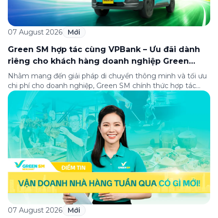
07 August 2026
Mới
Green SM hợp tác cùng VPBank – Ưu đãi dành
riêng cho khách hàng doanh nghiệp Green
Business
Nhằm mang đến giải pháp di chuyển thông minh và tối ưu
chi phí cho doanh nghiệp, Green SM chính thức hợp tác
cùng VPBank triển khai chương trình ưu đãi dành riêng cho
khách hàng đăng ký thẻ Doanh nghiệp Green Business.
Thông qua chương trình, doanh nghiệp có thể tận hưởng
nhiều ưu […]
07 August 2026
Mới