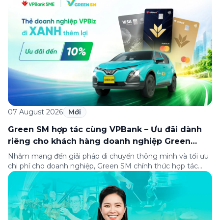
đãi di chuyển dành riêng cho khách hàng có điểm đi hoặc
điểm đến tại khu căn hộ dịch vụ này. Tọa lạc trong […]
07 August 2026
Mới
Green SM hợp tác cùng VPBank – Ưu đãi dành
riêng cho khách hàng doanh nghiệp Green
Business
Nhằm mang đến giải pháp di chuyển thông minh và tối ưu
chi phí cho doanh nghiệp, Green SM chính thức hợp tác
cùng VPBank triển khai chương trình ưu đãi dành riêng cho
khách hàng đăng ký thẻ Doanh nghiệp Green Business.
Thông qua chương trình, doanh nghiệp có thể tận hưởng
nhiều ưu […]