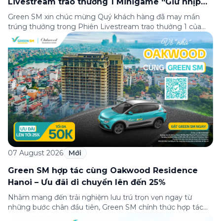
Livestream trao thưởng 1 Minigame “Giữ nhịp
cuộc vui”
Green SM xin chúc mừng Quý khách hàng đã may mắn
trúng thưởng trong Phiên Livestream trao thưởng 1 của
Minigame “Giữ nhịp cuộc vui”, được phát sóng trực tiếp
trên Fanpage và TikTok Green SM từ 20:00 – 21:00 ngày
04/08/2026. Phiên livestream đã diễn ra công khai với sự
theo dõi của đông […]
07 August 2026
Mới
Green SM hợp tác cùng Oakwood Residence
Hanoi – Ưu đãi di chuyển lên đến 25%
Nhằm mang đến trải nghiệm lưu trú trọn vẹn ngay từ
những bước chân đầu tiên, Green SM chính thức hợp tác
cùng Oakwood Residence Hanoi triển khai chương trình ưu