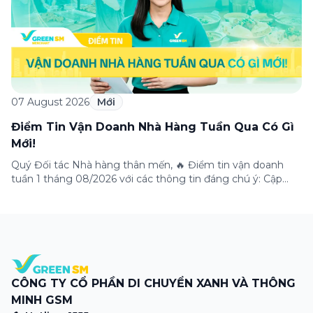
07 August 2026
Mới
Điểm Tin Vận Doanh Nhà Hàng Tuần Qua Có Gì
Mới!
Quý Đối tác Nhà hàng thân mến, 🔥 Điểm tin vận doanh
tuần 1 tháng 08/2026 với các thông tin đáng chú ý: Cập
nhật các tính năng mới trên ứng dụng Green SM
Merchant, lưu ý khi vận doanh mùa mưa, tổng hợp các
thông tin khuyến mại hấp dẫn đang diễn ra. Hãy […]
CÔNG TY CỔ PHẦN DI CHUYỂN XANH VÀ THÔNG
MINH GSM