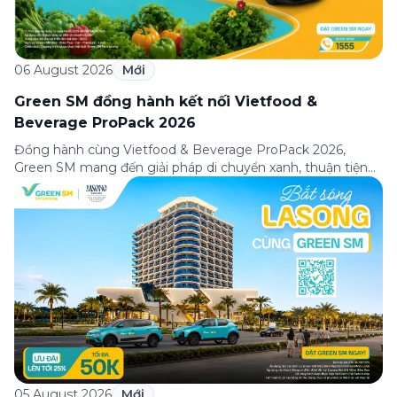
06 August 2026
Mới
Green SM đồng hành kết nối Vietfood &
Beverage ProPack 2026
Đồng hành cùng Vietfood & Beverage ProPack 2026,
Green SM mang đến giải pháp di chuyển xanh, thuận tiện
và chuyên nghiệp cho khách tham quan, doanh nghiệp
cùng các đối tác trong suốt thời gian diễn ra triển lãm. Sự
hợp tác góp phần nâng cao trải nghiệm tham dự, kết nối
hiệu quả […]
05 August 2026
Mới