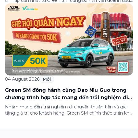
tin hấp dẫn nhất từ Green SM cùng bản tin vận doanh đầu
tuần 03-09/08! Từ câu chuyện đầy cảm hứng “Hành trình
toàn cầu của Green SM” tới những hướng dẫn chi tiết cho
từng tình huống thực tiễn khi vận doanh trong […]
04 August 2026
Mới
Green SM đồng hành cùng Dao Niu Guo trong
chương trình hợp tác mang đến trải nghiệm di
chuyển thuận tiện cho khách hàng
Nhằm mang đến trải nghiệm di chuyển thuận tiện và gia
tăng giá trị cho khách hàng, Green SM chính thức triển khai
chương trình hợp tác cùng hệ thống nhà hàng Dao Niu
Guo – Lẩu bò tươi Triều Châu trên toàn quốc. Theo đó,
khách hàng sử dụng các dịch vụ của Green […]