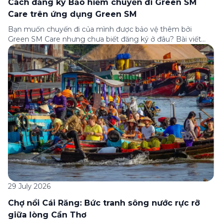
Cách đăng ký Bảo hiểm chuyến đi Green SM
Care trên ứng dụng Green SM
Bạn muốn chuyến đi của mình được bảo vệ thêm bởi
Green SM Care nhưng chưa biết đăng ký ở đâu? Bài viết
dưới đây sẽ hướng dẫn chi tiết cách tham gia (và hủy tham
gia) gói bảo hiểm này ngay trên ứng dụng Green SM, cùng
những lưu ý quan trọng trước khi […]
29 July 2026
Chợ nổi Cái Răng: Bức tranh sông nước rực rỡ
giữa lòng Cần Thơ