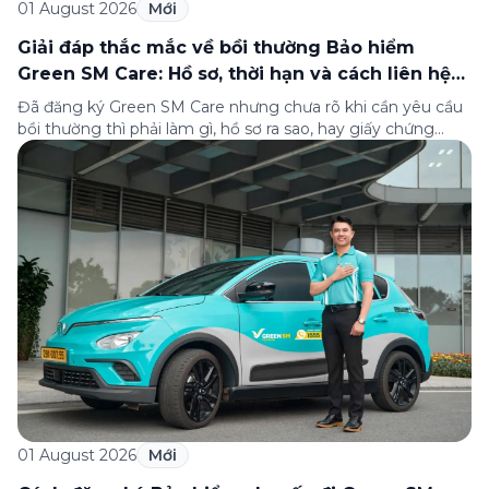
01 August 2026
Mới
Giải đáp thắc mắc về bồi thường Bảo hiểm
Green SM Care: Hồ sơ, thời hạn và cách liên hệ
hỗ trợ
Đã đăng ký Green SM Care nhưng chưa rõ khi cần yêu cầu
bồi thường thì phải làm gì, hồ sơ ra sao, hay giấy chứng
nhận bảo hiểm tìm ở đâu? Bài viết này tổng hợp đầy đủ các
câu hỏi thường gặp nhất về quy trình bồi thường và hỗ trợ
của Green […]
01 August 2026
Mới