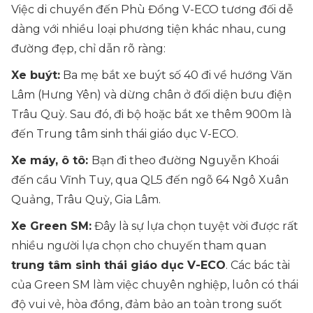
Việc di chuyển đến Phù Đổng V-ECO tương đối dễ
dàng với nhiều loại phương tiện khác nhau, cung
đường đẹp, chỉ dẫn rõ ràng:
Xe buýt:
Ba mẹ bắt xe buýt số 40 đi về hướng Văn
Lâm (Hưng Yên) và dừng chân ở đối diện bưu điện
Trâu Quỳ. Sau đó, đi bộ hoặc bắt xe thêm 900m là
đến Trung tâm sinh thái giáo dục V-ECO.
Xe máy, ô tô:
Bạn đi theo đường Nguyễn Khoái
đến cầu Vĩnh Tuy, qua QL5 đến ngõ 64 Ngô Xuân
Quảng, Trâu Quỳ, Gia Lâm.
Xe Green SM:
Đây là sự lựa chọn tuyệt vời được rất
nhiều người lựa chọn cho chuyến tham quan
trung tâm sinh thái giáo dục V-ECO
. Các bác tài
của Green SM làm việc chuyên nghiệp, luôn có thái
độ vui vẻ, hòa đồng, đảm bảo an toàn trong suốt