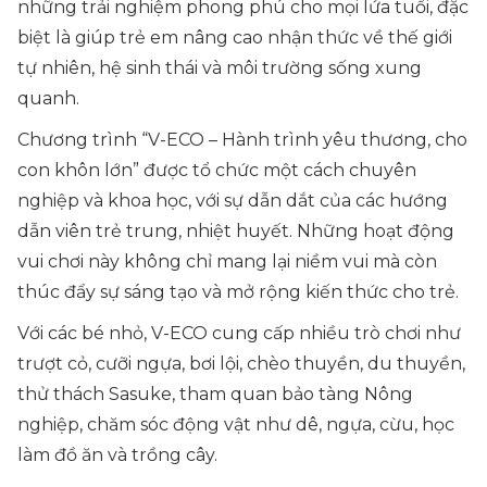
những trải nghiệm phong phú cho mọi lứa tuổi, đặc
biệt là giúp trẻ em nâng cao nhận thức về thế giới
tự nhiên, hệ sinh thái và môi trường sống xung
quanh.
Chương trình “V-ECO – Hành trình yêu thương, cho
con khôn lớn” được tổ chức một cách chuyên
nghiệp và khoa học, với sự dẫn dắt của các hướng
dẫn viên trẻ trung, nhiệt huyết. Những hoạt động
vui chơi này không chỉ mang lại niềm vui mà còn
thúc đẩy sự sáng tạo và mở rộng kiến thức cho trẻ.
Với các bé nhỏ, V-ECO cung cấp nhiều trò chơi như
trượt cỏ, cưỡi ngựa, bơi lội, chèo thuyền, du thuyền,
thử thách Sasuke, tham quan bảo tàng Nông
nghiệp, chăm sóc động vật như dê, ngựa, cừu, học
làm đồ ăn và trồng cây.