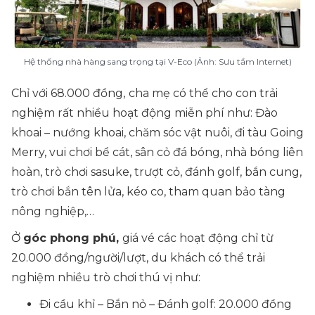
Hệ thống nhà hàng sang trọng tại V-Eco (Ảnh: Sưu tầm Internet)
Chỉ với 68.000 đồng,
cha mẹ có thể cho con trải
nghiệm rất nhiều hoạt động miễn phí như: Đào
khoai – nướng khoai, chăm sóc vật nuôi, đi tàu Going
Merry, vui chơi bể cát, sân cỏ đá bóng, nhà bóng liên
hoàn, trò chơi sasuke, trượt cỏ, đánh golf, bắn cung,
trò chơi bắn tên lửa, kéo co, tham quan bảo tàng
nông nghiệp,…
Ở
góc phong phú,
giá vé các hoạt động chỉ từ
20.000 đồng/người/lượt, du khách có thể trải
nghiệm nhiều trò chơi thú vị như:
Đi cầu khỉ – Bắn nỏ – Đánh golf: 20.000 đồng