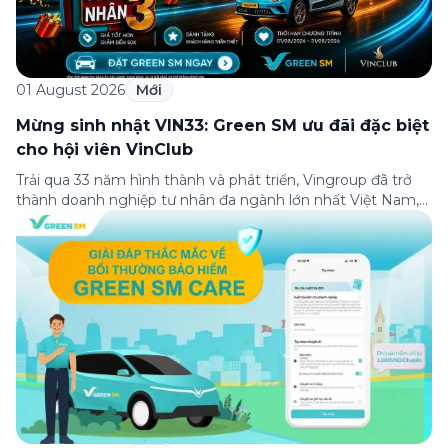
01 August 2026
Mới
Mừng sinh nhật VIN33: Green SM ưu đãi đặc biệt
cho hội viên VinClub
Trải qua 33 năm hình thành và phát triển, Vingroup đã trở
thành doanh nghiệp tư nhân đa ngành lớn nhất Việt Nam,
lọt Top 30 doanh nghiệp lớn nhất Đông Nam Á theo bảng
xếp hạng của Tạp chí Fortune (Mỹ). Nhân kỷ niệm 33 năm
thành lập (8/8/1993 đến 8/8/2026), Green SM trân […]