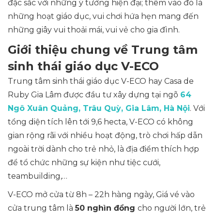
đặc sắc với những ý tưởng hiện đại; thêm vào đó là
những hoạt giáo dục, vui chơi hứa hẹn mang đến
những giây vui thoải mái, vui vẻ cho gia đình.
Giới thiệu chung về Trung tâm
sinh thái giáo dục V-ECO
Trung tâm sinh thái giáo dục V-ECO hay Casa de
Ruby Gia Lâm được đầu tư xây dựng tại ngõ
64
Ngô Xuân Quảng, Trâu Quỳ, Gia Lâm, Hà Nội
. Với
tổng diện tích lên tới 9,6 hecta, V-ECO có không
gian rộng rãi với nhiều hoạt động, trò chơi hấp dẫn
ngoài trời dành cho trẻ nhỏ, là địa điểm thích hợp
để tổ chức những sự kiện như tiệc cưới,
teambuilding,…
V-ECO mở cửa từ 8h – 22h hàng ngày, Giá vé vào
cửa trung tâm là
50 nghìn đồng
cho người lớn, trẻ