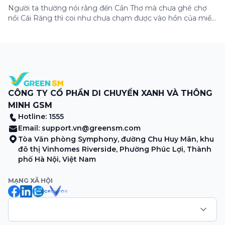
Người ta thường nói rằng đến Cần Thơ mà chưa ghé chợ
nổi Cái Răng thì coi như chưa chạm được vào hồn của miền
Tây. Từng đoàn ghe xuồng chở đầy trái cây rực rỡ, tiếng
máy nổ lách tách hòa cùng tiếng rao mời vang vọng trong
sương sớm, và cả những cây […]
CÔNG TY CỔ PHẦN DI CHUYỂN XANH VÀ THÔNG
MINH GSM
Hotline: 1555
Email:
support.vn@greensm.com
Tòa Văn phòng Symphony, đường Chu Huy Mân, khu
đô thị Vinhomes Riverside, Phường Phúc Lợi, Thành
phố Hà Nội, Việt Nam
MẠNG XÃ HỘI