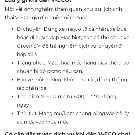
Lưu ý gì khi đến V-ECO?
Một vài kinh nghiệm tham quan khu du lịch sinh
thái V-ECO gia đình nên nắm được:
Di chuyển: Dùng xe máy, ô tô cá nhân, xe bus
hoặc đi bộ/xe đạp. Đặc biệt, bạn có thể chọn xe
Green SM để trải nghiệm dịch vụ, chuyến đi
hấp dẫn.
Trang phục: Mặc thoải mái, mang giày thể thao,
chuẩn bị đồ picnic nếu cần.
Bảo vệ môi trường: Không xả rác, dùng thùng
rác phân loại.
Thời gian: V-ECO mở từ 8:00 – 22:00 hàng
ngày.
Thời tiết: Mang mũ/kem chống nắng vào hè, ô/
áo mưa vào mùa mưa.
Có cần đặt trước dịch vụ khi đến V-ECO chơi