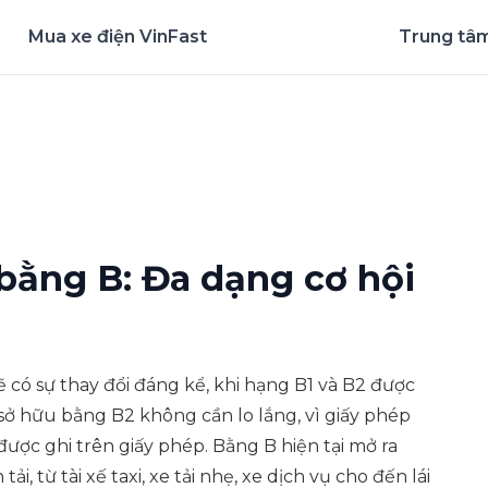
Mua xe điện VinFast
Trung tâm
nghiệm ứng dụng ngay
bằng B: Đa dạng cơ hội
ẽ có sự thay đổi đáng kể, khi hạng B1 và B2 được
sở hữu bằng B2 không cần lo lắng, vì giấy phép
được ghi trên giấy phép. Bằng B hiện tại mở ra
i, từ tài xế taxi, xe tải nhẹ, xe dịch vụ cho đến lái