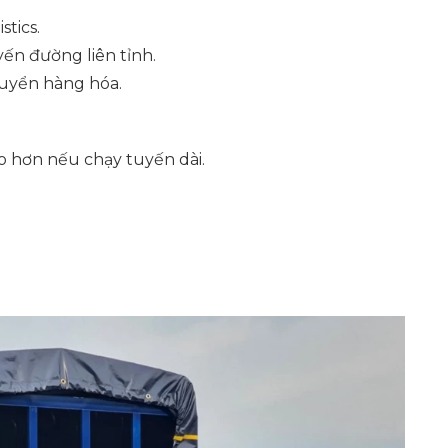
stics.
yến đường liên tỉnh.
huyển hàng hóa.
ao hơn nếu chạy tuyến dài.