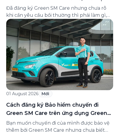
và cách liên hệ hỗ trợ
Đã đăng ký Green SM Care nhưng chưa rõ
khi cần yêu cầu bồi thường thì phải làm gì,
hồ sơ ra sao, hay giấy chứng nhận bảo hiểm
tìm ở đâu? Bài viết này tổng hợp đầy đủ các
câu hỏi thường gặp nhất về quy trình bồi
thường và hỗ trợ của Green […]
01 August 2026
Mới
Cách đăng ký Bảo hiểm chuyến đi
Green SM Care trên ứng dụng Green
SM
Bạn muốn chuyến đi của mình được bảo vệ
thêm bởi Green SM Care nhưng chưa biết