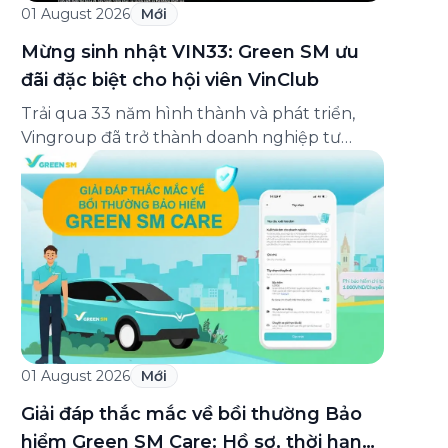
01 August 2026
Mới
Mừng sinh nhật VIN33: Green SM ưu
đãi đặc biệt cho hội viên VinClub
Trải qua 33 năm hình thành và phát triển,
Vingroup đã trở thành doanh nghiệp tư
nhân đa ngành lớn nhất Việt Nam, lọt Top 30
doanh nghiệp lớn nhất Đông Nam Á theo
bảng xếp hạng của Tạp chí Fortune (Mỹ).
Nhân kỷ niệm 33 năm thành lập (8/8/1993
đến 8/8/2026), Green SM trân […]
01 August 2026
Mới
Giải đáp thắc mắc về bồi thường Bảo
hiểm Green SM Care: Hồ sơ, thời hạn