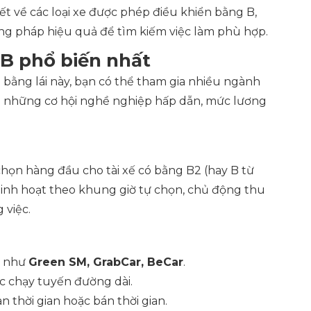
tiết về các loại xe được phép điều khiển bằng B,
ơng pháp hiệu quả để tìm kiếm việc làm phù hợp.
 B phổ biến nhất
 bằng lái này, bạn có thể tham gia nhiều ngành
á những cơ hội nghề nghiệp hấp dẫn, mức lương
chọn hàng đầu cho tài xế có bằng B2 (hay B từ
ệc linh hoạt theo khung giờ tự chọn, chủ động thu
 việc.
ệ như
Green SM, GrabCar, BeCar
.
c chạy tuyến đường dài.
àn thời gian hoặc bán thời gian.