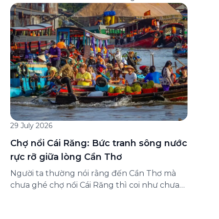
đăng ký ở đâu? Bài viết dưới đây sẽ hướng
dẫn chi tiết cách tham gia (và hủy tham gia)
gói bảo hiểm này ngay trên ứng dụng Green
SM, cùng những lưu ý quan trọng trước khi
[…]
29 July 2026
Chợ nổi Cái Răng: Bức tranh sông nước
rực rỡ giữa lòng Cần Thơ
Người ta thường nói rằng đến Cần Thơ mà
chưa ghé chợ nổi Cái Răng thì coi như chưa
chạm được vào hồn của miền Tây. Từng
đoàn ghe xuồng chở đầy trái cây rực rỡ, tiếng