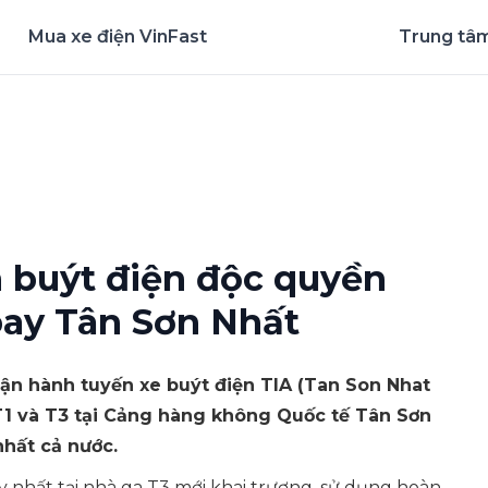
Mua xe điện VinFast
Trung tâm
nghiệm ứng dụng ngay
 buýt điện độc quyền
bay Tân Sơn Nhất
vận hành tuyến xe buýt điện TIA (Tan Son Nhat
, T1 và T3 tại Cảng hàng không Quốc tế Tân Sơn
nhất cả nước.
 nhất tại nhà ga T3 mới khai trương, sử dụng hoàn