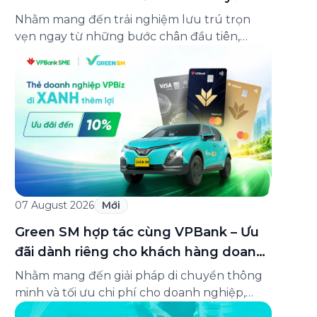
lên đến 25%
Nhằm mang đến trải nghiệm lưu trú trọn
vẹn ngay từ những bước chân đầu tiên,
Green SM chính thức hợp tác cùng
Oakwood Residence Hanoi triển khai chương
trình ưu đãi di chuyển dành riêng cho khách
hàng có điểm đi hoặc điểm đến tại khu căn
hộ dịch vụ này. Tọa lạc trong […]
07 August 2026
Mới
Green SM hợp tác cùng VPBank – Ưu
đãi dành riêng cho khách hàng doanh
nghiệp Green Business
Nhằm mang đến giải pháp di chuyển thông
minh và tối ưu chi phí cho doanh nghiệp,
Green SM chính thức hợp tác cùng VPBank