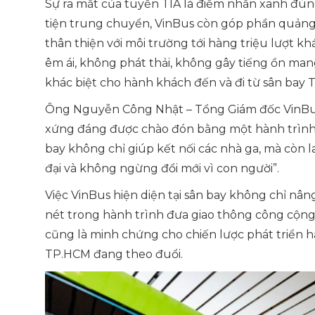
Sự ra mắt của tuyến TIA là điểm nhấn xanh đún
tiện trung chuyển, VinBus còn góp phần quảng 
thân thiện với môi trường tới hàng triệu lượt 
êm ái, không phát thải, không gây tiếng ồn mang
khác biệt cho hành khách đến và đi từ sân bay 
Ông Nguyễn Công Nhật – Tổng Giám đốc VinBus
xứng đáng được chào đón bằng một hành trình v
bay không chỉ giúp kết nối các nhà ga, mà còn 
đại và không ngừng đổi mới vì con người”.
Việc VinBus hiện diện tại sân bay không chỉ nân
nét trong hành trình đưa giao thông công cộng
cũng là minh chứng cho chiến lược phát triển 
TP.HCM đang theo đuổi.