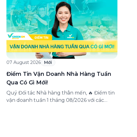
triển khai chương trình ưu đãi dành riêng
cho khách hàng đăng ký thẻ Doanh nghiệp
Green Business. Thông qua chương trình,
doanh nghiệp có thể tận hưởng nhiều ưu […]
07 August 2026
Mới
Điểm Tin Vận Doanh Nhà Hàng Tuần
Qua Có Gì Mới!
Quý Đối tác Nhà hàng thân mến, 🔥 Điểm tin
vận doanh tuần 1 tháng 08/2026 với các
thông tin đáng chú ý: Cập nhật các tính
năng mới trên ứng dụng Green SM
Merchant, lưu ý khi vận doanh mùa mưa,
tổng hợp các thông tin khuyến mại hấp dẫn
đang diễn ra. Hãy […]