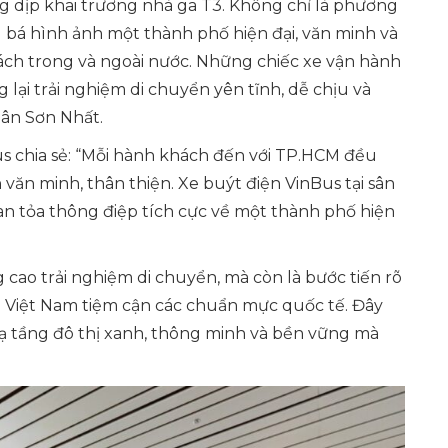
g dịp khai trương nhà ga T3. Không chỉ là phương
bá hình ảnh một thành phố hiện đại, văn minh và
khách trong và ngoài nước. Những chiếc xe vận hành
 lại trải nghiệm di chuyển yên tĩnh, dễ chịu và
Tân Sơn Nhất.
 chia sẻ:
“Mỗi hành khách đến với TP.HCM đều
ăn minh, thân thiện. Xe buýt điện VinBus tại sân
lan tỏa thông điệp tích cực về một thành phố hiện
g cao trải nghiệm di chuyển, mà còn là bước tiến rõ
 Việt Nam tiệm cận các chuẩn mực quốc tế. Đây
hạ tầng đô thị xanh, thông minh và bền vững mà