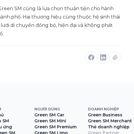
n Green SM cũng là lựa chọn thuận tiện cho hành
hành phố. Hai thương hiệu cùng thuộc hệ sinh thái
ưới di chuyển đồng bộ, hiện đại và không phát
ố.
M
NGƯỜI DÙNG
DOANH NGHIỆP
hủ
Green SM Car
Green Business
n SM
Green SM Mini
Green SM Merchant
ệu ứng
Green SM Premium
Thẻ doanh nghiệp
een SM
Green SM Limo
Green Partner