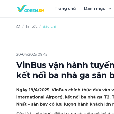
Trang chủ
Danh mục
Trải 
Tin tức
Báo chí
20/04/2025 09:45
VinBus vận hành tuyến
kết nối ba nhà ga sân 
Ngày 19/4/2025, VinBus chính thức đưa vào 
International Airport), kết nối ba nhà ga T2
Nhất – sân bay có lưu lượng hành khách lớn 
Đây là tuyến buýt điện trung chuyển nội bộ duy