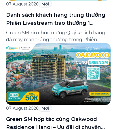
07 August 2026
Mới
Danh sách khách hàng trúng thưởng
Phiên Livestream trao thưởng 1
Minigame “Giữ nhịp cuộc vui”
Green SM xin chúc mừng Quý khách hàng
đã may mắn trúng thưởng trong Phiên
Livestream trao thưởng 1 của Minigame “Giữ
nhịp cuộc vui”, được phát sóng trực tiếp trên
Fanpage và TikTok Green SM từ 20:00 –
21:00 ngày 04/08/2026. Phiên livestream đã
diễn ra công khai với sự theo dõi của đông […]
07 August 2026
Mới
Green SM hợp tác cùng Oakwood
Residence Hanoi – Ưu đãi di chuyển