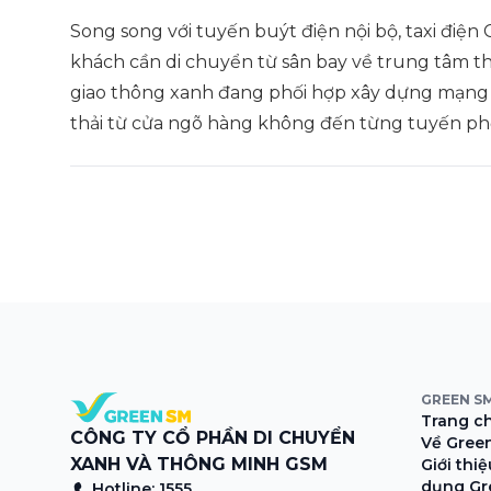
Song song với tuyến buýt điện nội bộ, taxi điệ
khách cần di chuyển từ sân bay về trung tâm t
giao thông xanh đang phối hợp xây dựng mạng l
thải từ cửa ngõ hàng không đến từng tuyến ph
GREEN S
Trang c
CÔNG TY CỔ PHẦN DI CHUYỂN
Về Gree
XANH VÀ THÔNG MINH GSM
Giới thi
dụng Gr
Hotline: 1555