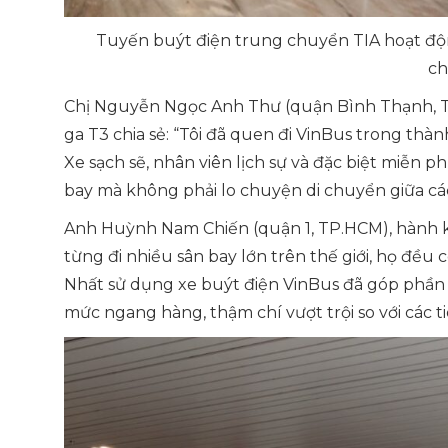
Tuyến buýt điện trung chuyển TIA hoạt động
c
Chị Nguyễn Ngọc Anh Thư (quận Bình Thạnh, T
ga T3 chia sẻ:
“Tôi đã quen đi VinBus trong thàn
Xe sạch sẽ, nhân viên lịch sự và đặc biệt miễn p
bay mà không phải lo chuyện di chuyển giữa các
Anh Huỳnh Nam Chiến (quận 1, TP.HCM), hành k
từng đi nhiều sân bay lớn trên thế giới, họ đều
Nhất sử dụng xe buýt điện VinBus đã góp phần 
mức ngang hàng, thậm chí vượt trội so với các t