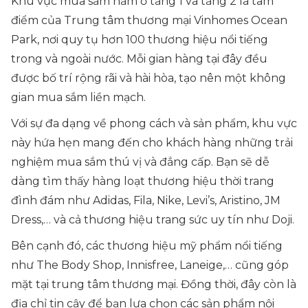
Khu vực mua sắm nằm ở tầng 1 và tầng 2 là tâm
điểm của Trung tâm thương mại Vinhomes Ocean
Park, nơi quy tụ hơn 100 thương hiệu nổi tiếng
trong và ngoài nước. Mỗi gian hàng tại đây đều
được bố trí rộng rãi và hài hòa, tạo nên một không
gian mua sắm liền mạch.
Với sự đa dạng về phong cách và sản phẩm, khu vực
này hứa hẹn mang đến cho khách hàng những trải
nghiệm mua sắm thú vị và đẳng cấp. Bạn sẽ dễ
dàng tìm thấy hàng loạt thương hiệu thời trang
đình đám như Adidas, Fila, Nike, Levi’s, Aristino, JM
Dress,… và cả thương hiệu trang sức uy tín như Doji.
Bên cạnh đó, các thương hiệu mỹ phẩm nổi tiếng
như The Body Shop, Innisfree, Laneige,… cũng góp
mặt tại trung tâm thương mại. Đồng thời, đây còn là
địa chỉ tin cậy để bạn lựa chọn các sản phẩm nội