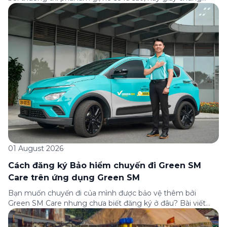
nhận bảo hiểm tìm ở đâu? Bài viết này tổng hợp đầy đủ các
câu hỏi thường gặp nhất về quy trình bồi thường và hỗ trợ
của Green […]
01 August 2026
Cách đăng ký Bảo hiểm chuyến đi Green SM
Care trên ứng dụng Green SM
Bạn muốn chuyến đi của mình được bảo vệ thêm bởi
Green SM Care nhưng chưa biết đăng ký ở đâu? Bài viết
dưới đây sẽ hướng dẫn chi tiết cách tham gia (và hủy tham
gia) gói bảo hiểm này ngay trên ứng dụng Green SM, cùng