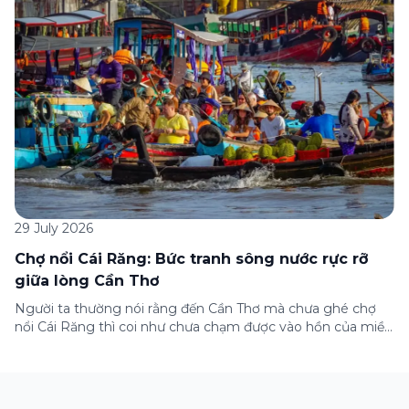
những lưu ý quan trọng trước khi […]
29 July 2026
Chợ nổi Cái Răng: Bức tranh sông nước rực rỡ
giữa lòng Cần Thơ
Người ta thường nói rằng đến Cần Thơ mà chưa ghé chợ
nổi Cái Răng thì coi như chưa chạm được vào hồn của miền
Tây. Từng đoàn ghe xuồng chở đầy trái cây rực rỡ, tiếng
máy nổ lách tách hòa cùng tiếng rao mời vang vọng trong
sương sớm, và cả những cây […]