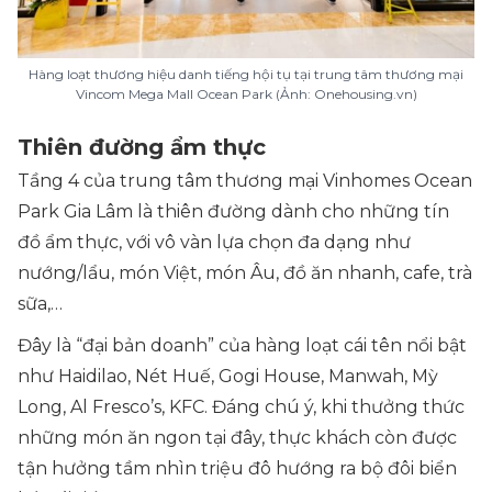
Hàng loạt thương hiệu danh tiếng hội tụ tại trung tâm thương mại
Vincom Mega Mall Ocean Park (Ảnh: Onehousing.vn)
Thiên đường ẩm thực
Tầng 4 của trung tâm thương mại Vinhomes Ocean
Park Gia Lâm là thiên đường dành cho những tín
đồ ẩm thực, với vô vàn lựa chọn đa dạng như
nướng/lẩu, món Việt, món Âu, đồ ăn nhanh, cafe, trà
sữa,…
Đây là “đại bản doanh” của hàng loạt cái tên nổi bật
như Haidilao, Nét Huế, Gogi House, Manwah, Mỳ
Long, Al Fresco’s, KFC. Đáng chú ý, khi thưởng thức
những món ăn ngon tại đây, thực khách còn được
tận hưởng tầm nhìn triệu đô hướng ra bộ đôi biển