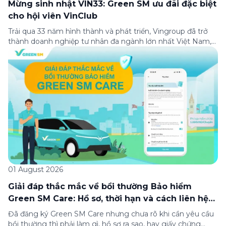
Mừng sinh nhật VIN33: Green SM ưu đãi đặc biệt
cho hội viên VinClub
Trải qua 33 năm hình thành và phát triển, Vingroup đã trở
thành doanh nghiệp tư nhân đa ngành lớn nhất Việt Nam,
lọt Top 30 doanh nghiệp lớn nhất Đông Nam Á theo bảng
xếp hạng của Tạp chí Fortune (Mỹ). Nhân kỷ niệm 33 năm
thành lập (8/8/1993 đến 8/8/2026), Green SM trân […]
01 August 2026
Giải đáp thắc mắc về bồi thường Bảo hiểm
Green SM Care: Hồ sơ, thời hạn và cách liên hệ
hỗ trợ
Đã đăng ký Green SM Care nhưng chưa rõ khi cần yêu cầu
bồi thường thì phải làm gì, hồ sơ ra sao, hay giấy chứng