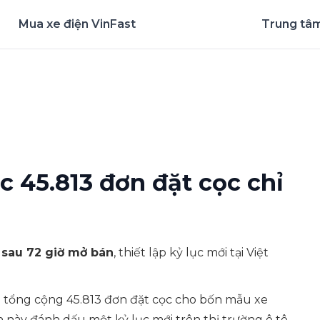
Mua xe điện VinFast
Trung tâm
nghiệm ứng dụng ngay
c 45.813 đơn đặt cọc chỉ
ỉ sau 72 giờ mở bán
, thiết lập kỷ lục mới tại Việt
 tổng cộng 45.813 đơn đặt cọc cho bốn mẫu xe
h này đánh dấu một kỷ lục mới trên thị trường ô tô