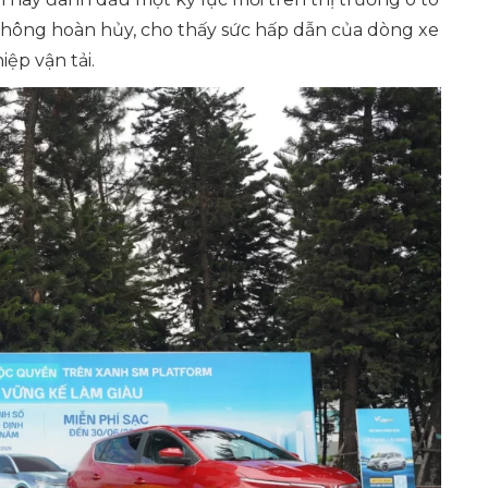
c không hoàn hủy, cho thấy sức hấp dẫn của dòng xe
ệp vận tải.