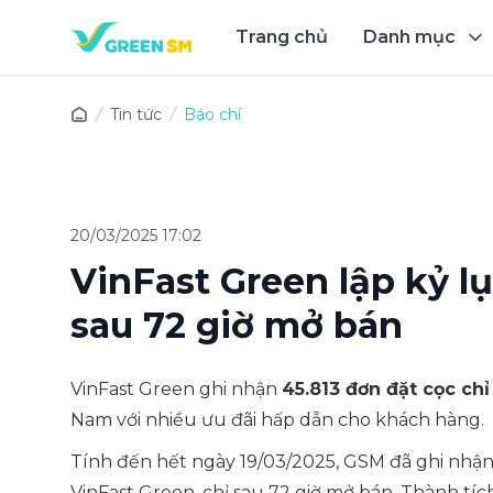
Trang chủ
Danh mục
Trải 
Tin tức
Báo chí
20/03/2025 17:02
VinFast Green lập kỷ lụ
sau 72 giờ mở bán
VinFast Green ghi nhận
45.813 đơn đặt cọc ch
Nam với nhiều ưu đãi hấp dẫn cho khách hàng.
Tính đến hết ngày 19/03/2025, GSM đã ghi nhận
VinFast Green, chỉ sau 72 giờ mở bán. Thành tíc