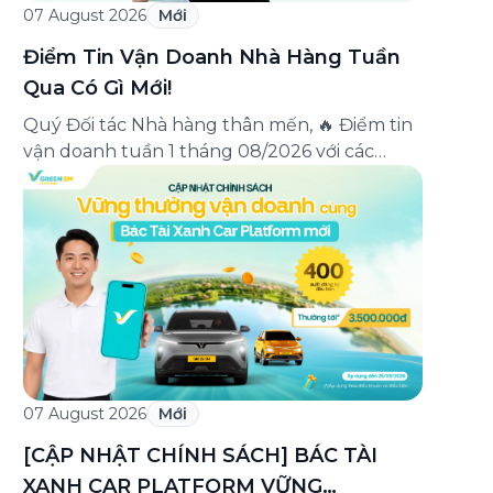
07 August 2026
Mới
Điểm Tin Vận Doanh Nhà Hàng Tuần
Qua Có Gì Mới!
Quý Đối tác Nhà hàng thân mến, 🔥 Điểm tin
vận doanh tuần 1 tháng 08/2026 với các
thông tin đáng chú ý: Cập nhật các tính
năng mới trên ứng dụng Green SM
Merchant, lưu ý khi vận doanh mùa mưa,
tổng hợp các thông tin khuyến mại hấp dẫn
đang diễn ra. Hãy […]
07 August 2026
Mới
[CẬP NHẬT CHÍNH SÁCH] BÁC TÀI
XANH CAR PLATFORM VỮNG