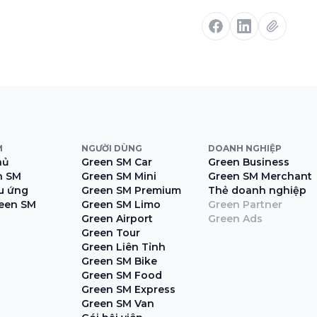
M
NGƯỜI DÙNG
DOANH NGHIỆP
hủ
Green SM Car
Green Business
n SM
Green SM Mini
Green SM Merchant
ệu ứng
Green SM Premium
Thẻ doanh nghiệp
een SM
Green SM Limo
Green Partner
Green Airport
Green Ads
Green Tour
Green Liên Tỉnh
Green SM Bike
Green SM Food
Green SM Express
Green SM Van