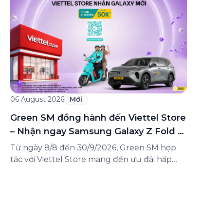
Hiệu Việt” – một trong những sự kiện ý nghĩa
nhằm tôn vinh và lan tỏa giá trị của các
thương hiệu Việt Nam đến với cộng đồng
trong nước […]
06 August 2026
Mới
Green SM đồng hành đến Viettel Store
– Nhận ngay Samsung Galaxy Z Fold 8
Ultra
Từ ngày 8/8 đến 30/9/2026, Green SM hợp
tác với Viettel Store mang đến ưu đãi hấp
dẫn cho khách hàng trên mọi hành trình
đến hệ thống Viettel Store toàn quốc – nơi
đang mở bán siêu phẩm màn hình gập mới
nhất Samsung Galaxy Z Fold 8 Ultra. Với sự
hợp tác này, […]