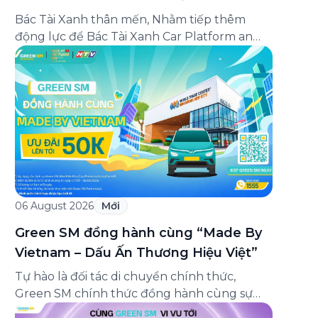
THƯỞNG VẬN DOANH
Bác Tài Xanh thân mến, Nhằm tiếp thêm
động lực để Bác Tài Xanh Car Platform an
tâm vận doanh, bứt phá thu nhập ngay từ
những ngày đầu gia nhập, Green SM cập
nhật Chương trình thưởng vận doanh dành
riêng cho Bác Tài Xanh Car Platform mới với
cơ hội nhận thưởng lên […]
06 August 2026
Mới
Green SM đồng hành cùng “Made By
Vietnam – Dấu Ấn Thương Hiệu Việt”
Tự hào là đối tác di chuyển chính thức,
Green SM chính thức đồng hành cùng sự
kiện “Made By Vietnam – Dấu Ấn Thương