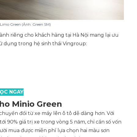
o Limo Green (Ảnh: Green SM)
dành riêng cho khách hàng tại Hà Nội mang lại ưu
ử dụng trong hệ sinh thái Vingroup:
ỌC NGAY
cho Minio Green
huyển đổi từ xe máy lên ô tô dễ dàng hơn. Với
ới 90% giá trị xe trong vòng 5 năm, chỉ cần số vốn
gười mua được miễn phí lựa chọn hai màu sơn