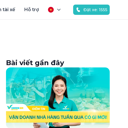
 tài xế
Hỗ trợ
Đặt xe: 1555
Bài viết gần đây