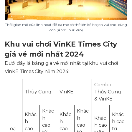
Thời gian mở cửa linh hoạt để ba mẹ có thể lên kế hoạch vui chơi cùng
con (Ảnh: Tour Pro)
Khu vui chơi VinKE Times City
giá vé mới nhất 2024
Dưới đây là bảng giá vé mới nhất tại khu vui chơi
VinKE Times City năm 2024:
Combo
Thủy Cung
VinKE
Thủy Cung
& VinKE
Khác
Khác
Khác
Khác
Khác
h
h
Khác
h
h
h cao
cao
cao
h cao
Loại
cao
cao
từ