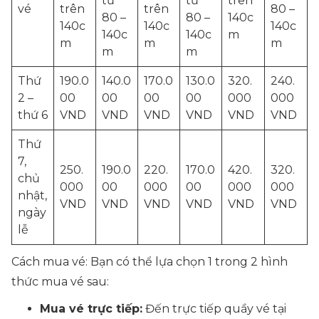
từ
từ
trên
vé
trên
trên
80 –
80 –
80 –
140c
140c
140c
140c
140c
140c
m
m
m
m
m
m
Thứ
190.0
140.0
170.0
130.0
320.
240.
2 –
00
00
00
00
000
000
thứ 6
VND
VND
VND
VND
VND
VND
Thứ
7,
250.
190.0
220.
170.0
420.
320.
chủ
000
00
000
00
000
000
nhật,
VND
VND
VND
VND
VND
VND
ngày
lễ
Cách mua vé: Bạn có thể lựa chọn 1 trong 2 hình
thức mua vé sau:
Mua vé trực tiếp:
Đến trực tiếp quầy vé tại