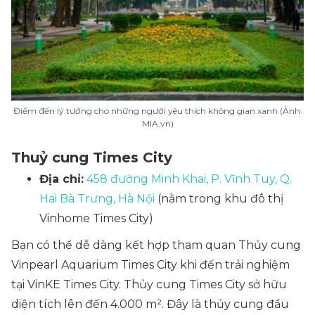
Điểm đến lý tưởng cho những người yêu thích không gian xanh (Ảnh:
MIA.vn)
Thuỷ cung Times City
Địa chỉ:
458 đường Minh Khai, P. Vĩnh Tuy, Q.
Hai Bà Trưng, Hà Nội
(nằm trong khu đô thị
Vinhome Times City)
Bạn có thể dễ dàng kết hợp tham quan Thủy cung
Vinpearl Aquarium Times City khi đến trải nghiệm
tại VinKE Times City. Thủy cung Times City sở hữu
diện tích lên đến 4.000 m². Đây là thủy cung đầu