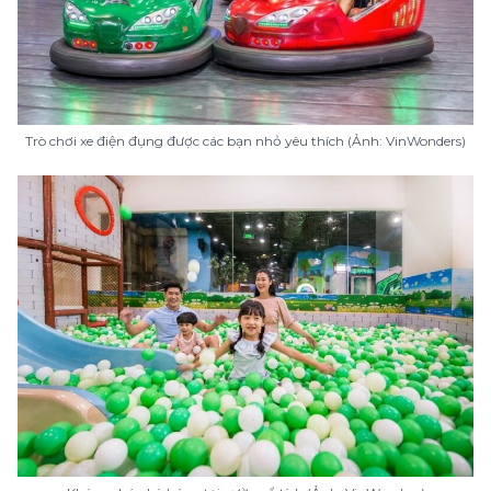
Trò chơi xe điện đụng được các bạn nhỏ yêu thích (Ảnh: VinWonders)