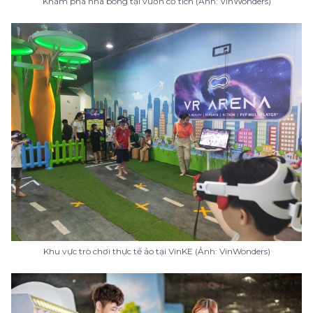
Khám phá nhà bóng tại vườn cổ tích (Ảnh: VinWonders)
Khu vực trò chơi thực tế ảo tại VinKE (Ảnh: VinWonders)