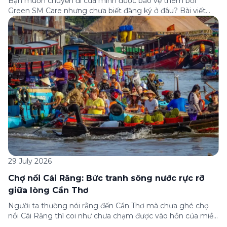
Bạn muốn chuyến đi của mình được bảo vệ thêm bởi
Green SM Care nhưng chưa biết đăng ký ở đâu? Bài viết
dưới đây sẽ hướng dẫn chi tiết cách tham gia (và hủy tham
gia) gói bảo hiểm này ngay trên ứng dụng Green SM, cùng
những lưu ý quan trọng trước khi […]
29 July 2026
Chợ nổi Cái Răng: Bức tranh sông nước rực rỡ
giữa lòng Cần Thơ
Người ta thường nói rằng đến Cần Thơ mà chưa ghé chợ
nổi Cái Răng thì coi như chưa chạm được vào hồn của miền
Tây. Từng đoàn ghe xuồng chở đầy trái cây rực rỡ, tiếng