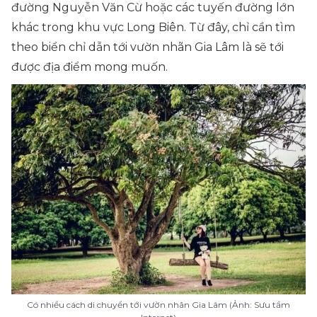
đường Nguyễn Văn Cừ hoặc các tuyến đường lớn
khác trong khu vực Long Biên. Từ đây, chỉ cần tìm
theo biển chỉ dẫn tới vườn nhãn Gia Lâm là sẽ tới
được địa điểm mong muốn.
Có nhiều cách di chuyển tới vườn nhãn Gia Lâm (Ảnh: Sưu tầm