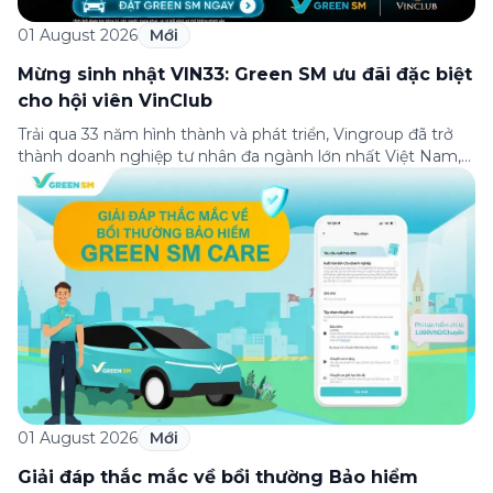
01 August 2026
Mới
Mừng sinh nhật VIN33: Green SM ưu đãi đặc biệt
cho hội viên VinClub
Trải qua 33 năm hình thành và phát triển, Vingroup đã trở
thành doanh nghiệp tư nhân đa ngành lớn nhất Việt Nam,
lọt Top 30 doanh nghiệp lớn nhất Đông Nam Á theo bảng
xếp hạng của Tạp chí Fortune (Mỹ). Nhân kỷ niệm 33 năm
thành lập (8/8/1993 đến 8/8/2026), Green SM trân […]
01 August 2026
Mới
Giải đáp thắc mắc về bồi thường Bảo hiểm