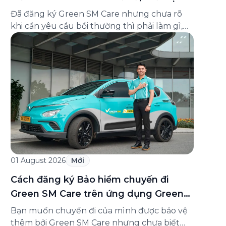
và cách liên hệ hỗ trợ
Đã đăng ký Green SM Care nhưng chưa rõ
khi cần yêu cầu bồi thường thì phải làm gì,
hồ sơ ra sao, hay giấy chứng nhận bảo hiểm
tìm ở đâu? Bài viết này tổng hợp đầy đủ các
câu hỏi thường gặp nhất về quy trình bồi
thường và hỗ trợ của Green […]
01 August 2026
Mới
Cách đăng ký Bảo hiểm chuyến đi
Green SM Care trên ứng dụng Green
SM
Bạn muốn chuyến đi của mình được bảo vệ
thêm bởi Green SM Care nhưng chưa biết