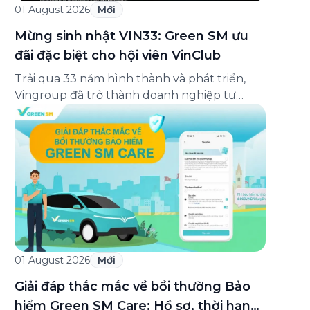
01 August 2026
Mới
Mừng sinh nhật VIN33: Green SM ưu
đãi đặc biệt cho hội viên VinClub
Trải qua 33 năm hình thành và phát triển,
Vingroup đã trở thành doanh nghiệp tư
nhân đa ngành lớn nhất Việt Nam, lọt Top 30
doanh nghiệp lớn nhất Đông Nam Á theo
bảng xếp hạng của Tạp chí Fortune (Mỹ).
Nhân kỷ niệm 33 năm thành lập (8/8/1993
đến 8/8/2026), Green SM trân […]
01 August 2026
Mới
Giải đáp thắc mắc về bồi thường Bảo
hiểm Green SM Care: Hồ sơ, thời hạn