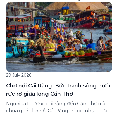
đăng ký ở đâu? Bài viết dưới đây sẽ hướng
dẫn chi tiết cách tham gia (và hủy tham gia)
gói bảo hiểm này ngay trên ứng dụng Green
SM, cùng những lưu ý quan trọng trước khi
[…]
29 July 2026
Chợ nổi Cái Răng: Bức tranh sông nước
rực rỡ giữa lòng Cần Thơ
Người ta thường nói rằng đến Cần Thơ mà
chưa ghé chợ nổi Cái Răng thì coi như chưa
chạm được vào hồn của miền Tây. Từng
đoàn ghe xuồng chở đầy trái cây rực rỡ, tiếng