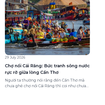
đăng ký ở đâu? Bài viết dưới đây sẽ hướng
dẫn chi tiết cách tham gia (và hủy tham gia)
gói bảo hiểm này ngay trên ứng dụng Green
SM, cùng những lưu ý quan trọng trước khi
[…]
29 July 2026
Chợ nổi Cái Răng: Bức tranh sông nước
rực rỡ giữa lòng Cần Thơ
Người ta thường nói rằng đến Cần Thơ mà
chưa ghé chợ nổi Cái Răng thì coi như chưa
chạm được vào hồn của miền Tây. Từng
đoàn ghe xuồng chở đầy trái cây rực rỡ, tiếng
máy nổ lách tách hòa cùng tiếng rao mời