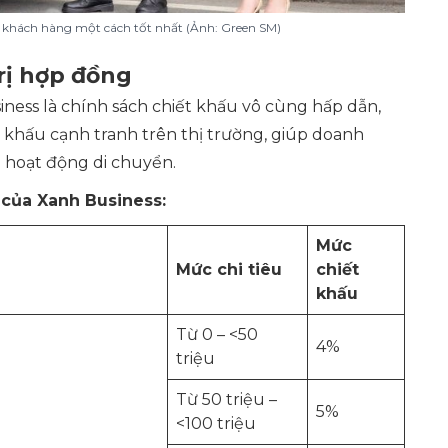
rợ khách hàng một cách tốt nhất (Ảnh: Green SM)
rị hợp đồng
ness là chính sách chiết khấu vô cùng hấp dẫn,
t khấu cạnh tranh trên thị trường, giúp doanh
o hoạt động di chuyển.
 của Xanh Business:
Mức
Mức chi tiêu
chiết
khấu
Từ 0 – <50
4%
triệu
Từ 50 triệu –
5%
<100 triệu