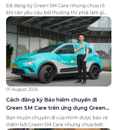
và cách liên hệ hỗ trợ
Đã đăng ký Green SM Care nhưng chưa rõ
khi cần yêu cầu bồi thường thì phải làm gì,
hồ sơ ra sao, hay giấy chứng nhận bảo hiểm
tìm ở đâu? Bài viết này tổng hợp đầy đủ các
câu hỏi thường gặp nhất về quy trình bồi
thường và hỗ trợ của Green […]
01 August 2026
Cách đăng ký Bảo hiểm chuyến đi
Green SM Care trên ứng dụng Green
SM
Bạn muốn chuyến đi của mình được bảo vệ
thêm bởi Green SM Care nhưng chưa biết