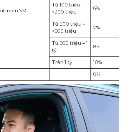
Từ 100 triệu –
6%
umGreen SM
<300 triệu
Từ 300 triệu –
7%
<600 triệu
Từ 600 triệu – 1
8%
tỷ
Trên 1 tỷ
10%
0%