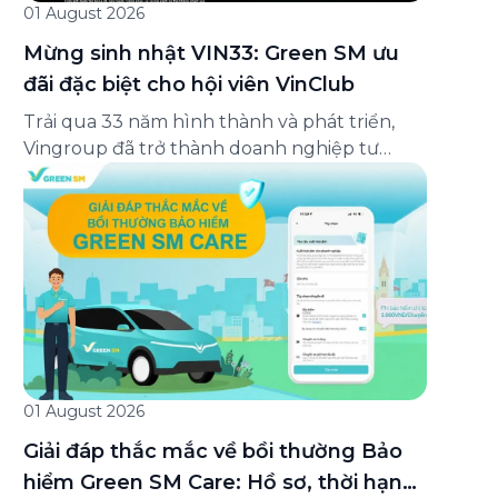
01 August 2026
Mừng sinh nhật VIN33: Green SM ưu
đãi đặc biệt cho hội viên VinClub
Trải qua 33 năm hình thành và phát triển,
Vingroup đã trở thành doanh nghiệp tư
nhân đa ngành lớn nhất Việt Nam, lọt Top 30
doanh nghiệp lớn nhất Đông Nam Á theo
bảng xếp hạng của Tạp chí Fortune (Mỹ).
Nhân kỷ niệm 33 năm thành lập (8/8/1993
đến 8/8/2026), Green SM trân […]
01 August 2026
Giải đáp thắc mắc về bồi thường Bảo
hiểm Green SM Care: Hồ sơ, thời hạn