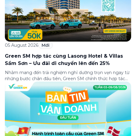
05 August 2026
Mới
Green SM hợp tác cùng Lasong Hotel & Villas
Sầm Sơn – Ưu đãi di chuyển lên đến 25%
Nhằm mang đến trải nghiệm nghỉ dưỡng trọn vẹn ngay từ
những bước chân đầu tiên, Green SM chính thức hợp tác
cùng Lasong Hotel & Villas Sầm Sơn triển khai chương trình
ưu đãi di chuyển dành riêng cho khách hàng có điểm đón
hoặc điểm đến tại khu nghỉ dưỡng. Từ khoảnh khắc […]