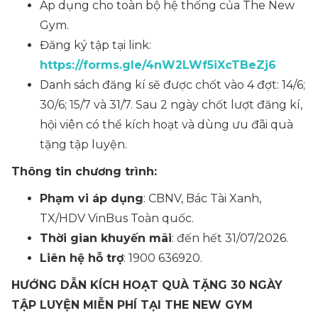
Áp dụng cho toàn bộ hệ thống của The New
Gym.
Đăng ký tập tại link:
https://forms.gle/4nW2LWf5iXcTBeZj6
Danh sách đăng kí sẽ được chốt vào 4 đợt: 14/6;
30/6; 15/7 và 31/7. Sau 2 ngày chốt lượt đăng kí,
hội viên có thể kích hoạt và dùng ưu đãi quà
tặng tập luyện.
Thông tin chương trình:
Phạm vi áp dụng
: CBNV, Bác Tài Xanh,
TX/HDV VinBus Toàn quốc.
Thời gian khuyến mãi
: đến hết 31/07/2026.
Liên hệ hỗ trợ
: 1900 636920.
HƯỚNG DẪN KÍCH HOẠT QUÀ TẶNG 30 NGÀY
TẬP LUYỆN MIỄN PHÍ TẠI THE NEW GYM