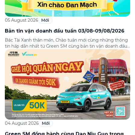
05 August 2026
Mới
Bản tin vận doanh đầu tuần 03/08-09/08/2026
Bác Tài Xanh thân mến, Chào tuần mới cùng những thông
tin hấp dẫn nhất từ Green SM cùng bản tin vận doanh đầu
tuần 03-09/08! Từ câu chuyện đầy cảm hứng “Hành trình
toàn cầu của Green SM”, hướng dẫn phân luồng di chuyển
tại sân bay Nội Bài tới những hướng dẫn chi […]
04 August 2026
Mới
Green SM đồng hành cùng Dao Niu Guo trong