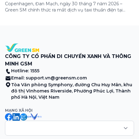
Copenhagen, Đan Mạch, ngày 30 tháng 7 năm 2026 –
Green SM chính thức ra mắt dịch vụ taxi thuần điện tại
Copenhagen, đánh dấu lần đầu tiên thương hiệu có mặt tại
thị trường châu Âu. Đây là một cột mốc quan trọng trong
hành trình mở rộng quốc tế của Green SM, tiếp […]
CÔNG TY CỔ PHẦN DI CHUYỂN XANH VÀ THÔNG
MINH GSM
Hotline: 1555
Email:
support.vn@greensm.com
Tòa Văn phòng Symphony, đường Chu Huy Mân, khu
đô thị Vinhomes Riverside, Phường Phúc Lợi, Thành
phố Hà Nội, Việt Nam
MẠNG XÃ HỘI