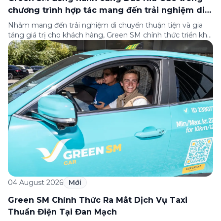
chương trình hợp tác mang đến trải nghiệm di
chuyển thuận tiện cho khách hàng
Nhằm mang đến trải nghiệm di chuyển thuận tiện và gia
tăng giá trị cho khách hàng, Green SM chính thức triển khai
chương trình hợp tác cùng hệ thống nhà hàng Dao Niu
Guo – Lẩu bò tươi Triều Châu trên toàn quốc. Theo đó,
khách hàng sử dụng các dịch vụ của Green […]
04 August 2026
Mới
Green SM Chính Thức Ra Mắt Dịch Vụ Taxi
Thuần Điện Tại Đan Mạch