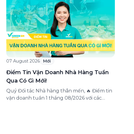
triển khai chương trình ưu đãi dành riêng
cho khách hàng đăng ký thẻ Doanh nghiệp
Green Business. Thông qua chương trình,
doanh nghiệp có thể tận hưởng nhiều ưu […]
07 August 2026
Mới
Điểm Tin Vận Doanh Nhà Hàng Tuần
Qua Có Gì Mới!
Quý Đối tác Nhà hàng thân mến, 🔥 Điểm tin
vận doanh tuần 1 tháng 08/2026 với các
thông tin đáng chú ý: Cập nhật các tính
năng mới trên ứng dụng Green SM
Merchant, lưu ý khi vận doanh mùa mưa,
tổng hợp các thông tin khuyến mại hấp dẫn
đang diễn ra. Hãy […]