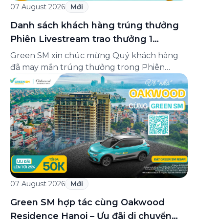
07 August 2026
Mới
Danh sách khách hàng trúng thưởng
Phiên Livestream trao thưởng 1
Minigame “Giữ nhịp cuộc vui”
Green SM xin chúc mừng Quý khách hàng
đã may mắn trúng thưởng trong Phiên
Livestream trao thưởng 1 của Minigame “Giữ
nhịp cuộc vui”, được phát sóng trực tiếp trên
Fanpage và TikTok Green SM từ 20:00 –
21:00 ngày 04/08/2026. Phiên livestream đã
diễn ra công khai với sự theo dõi của đông […]
07 August 2026
Mới
Green SM hợp tác cùng Oakwood
Residence Hanoi – Ưu đãi di chuyển