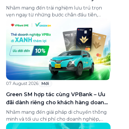
lên đến 25%
Nhằm mang đến trải nghiệm lưu trú trọn
vẹn ngay từ những bước chân đầu tiên,
Green SM chính thức hợp tác cùng
Oakwood Residence Hanoi triển khai chương
trình ưu đãi di chuyển dành riêng cho khách
hàng có điểm đi hoặc điểm đến tại khu căn
hộ dịch vụ này. Tọa lạc trong […]
07 August 2026
Mới
Green SM hợp tác cùng VPBank – Ưu
đãi dành riêng cho khách hàng doanh
nghiệp Green Business
Nhằm mang đến giải pháp di chuyển thông
minh và tối ưu chi phí cho doanh nghiệp,
Green SM chính thức hợp tác cùng VPBank