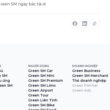
Green SM ngay bác tài ơi
M
NGƯỜI DÙNG
DOANH NGHIỆP
hủ
Green SM Car
Green Business
n SM
Green SM Mini
Green SM Merchant
ệu ứng
Green SM Premium
Thẻ doanh nghiệp
een SM
Green SM Limo
Green Partner
Green Airport
Green Ads
Green Tour
Green Liên Tỉnh
Green SM Bike
Green SM Food