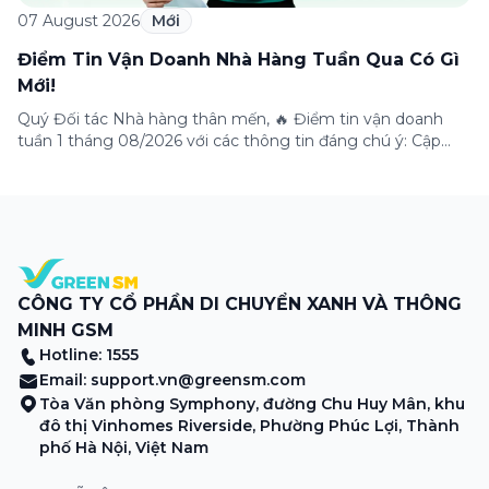
07 August 2026
Mới
Điểm Tin Vận Doanh Nhà Hàng Tuần Qua Có Gì
Mới!
Quý Đối tác Nhà hàng thân mến, 🔥 Điểm tin vận doanh
tuần 1 tháng 08/2026 với các thông tin đáng chú ý: Cập
nhật các tính năng mới trên ứng dụng Green SM
Merchant, lưu ý khi vận doanh mùa mưa, tổng hợp các
thông tin khuyến mại hấp dẫn đang diễn ra. Hãy […]
CÔNG TY CỔ PHẦN DI CHUYỂN XANH VÀ THÔNG
MINH GSM
Hotline: 1555
Email:
support.vn@greensm.com
Tòa Văn phòng Symphony, đường Chu Huy Mân, khu
đô thị Vinhomes Riverside, Phường Phúc Lợi, Thành
phố Hà Nội, Việt Nam