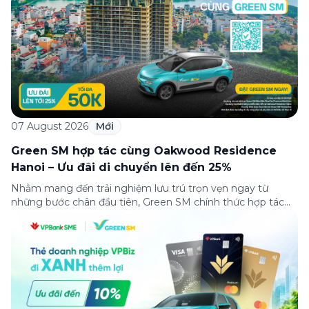
theo dõi của đông […]
07 August 2026
Mới
Green SM hợp tác cùng Oakwood Residence
Hanoi – Ưu đãi di chuyển lên đến 25%
Nhằm mang đến trải nghiệm lưu trú trọn vẹn ngay từ
những bước chân đầu tiên, Green SM chính thức hợp tác
cùng Oakwood Residence Hanoi triển khai chương trình ưu
đãi di chuyển dành riêng cho khách hàng có điểm đi hoặc
điểm đến tại khu căn hộ dịch vụ này. Tọa lạc trong […]