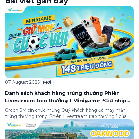
Bài viết gần đây
07 August 2026
Mới
Danh sách khách hàng trúng thưởng Phiên
Livestream trao thưởng 1 Minigame “Giữ nhịp
cuộc vui”
Green SM xin chúc mừng Quý khách hàng đã may mắn
trúng thưởng trong Phiên Livestream trao thưởng 1 của
Minigame “Giữ nhịp cuộc vui”, được phát sóng trực tiếp
trên Fanpage và TikTok Green SM từ 20:00 – 21:00 ngày
04/08/2026. Phiên livestream đã diễn ra công khai với sự