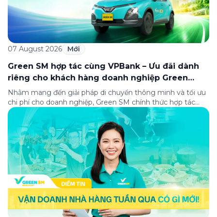
07 August 2026
Mới
Green SM hợp tác cùng VPBank – Ưu đãi dành
riêng cho khách hàng doanh nghiệp Green
Business
Nhằm mang đến giải pháp di chuyển thông minh và tối ưu
chi phí cho doanh nghiệp, Green SM chính thức hợp tác
cùng VPBank triển khai chương trình ưu đãi dành riêng cho
khách hàng đăng ký thẻ Doanh nghiệp Green Business.
Thông qua chương trình, doanh nghiệp có thể tận hưởng
nhiều ưu […]