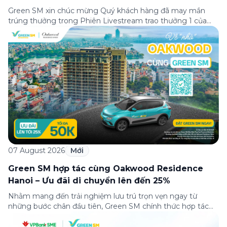
cuộc vui”
Green SM xin chúc mừng Quý khách hàng đã may mắn
trúng thưởng trong Phiên Livestream trao thưởng 1 của
Minigame “Giữ nhịp cuộc vui”, được phát sóng trực tiếp
trên Fanpage và TikTok Green SM từ 20:00 – 21:00 ngày
04/08/2026. Phiên livestream đã diễn ra công khai với sự
theo dõi của đông […]
07 August 2026
Mới
Green SM hợp tác cùng Oakwood Residence
Hanoi – Ưu đãi di chuyển lên đến 25%
Nhằm mang đến trải nghiệm lưu trú trọn vẹn ngay từ
những bước chân đầu tiên, Green SM chính thức hợp tác
cùng Oakwood Residence Hanoi triển khai chương trình ưu
đãi di chuyển dành riêng cho khách hàng có điểm đi hoặc