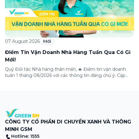
07 August 2026
Mới
Điểm Tin Vận Doanh Nhà Hàng Tuần Qua Có Gì
Mới!
Quý Đối tác Nhà hàng thân mến, 🔥 Điểm tin vận doanh
tuần 1 tháng 08/2026 với các thông tin đáng chú ý: Cập
nhật các tính năng mới trên ứng dụng Green SM
Merchant, lưu ý khi vận doanh mùa mưa, tổng hợp các
thông tin khuyến mại hấp dẫn đang diễn ra. Hãy […]
CÔNG TY CỔ PHẦN DI CHUYỂN XANH VÀ THÔNG
MINH GSM
Hotline: 1555