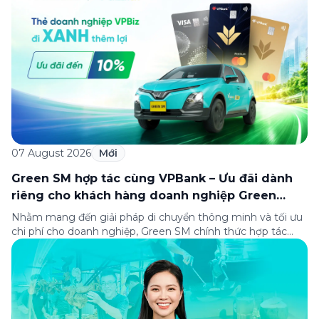
điểm đến tại khu căn hộ dịch vụ này. Tọa lạc trong […]
07 August 2026
Mới
Green SM hợp tác cùng VPBank – Ưu đãi dành
riêng cho khách hàng doanh nghiệp Green
Business
Nhằm mang đến giải pháp di chuyển thông minh và tối ưu
chi phí cho doanh nghiệp, Green SM chính thức hợp tác
cùng VPBank triển khai chương trình ưu đãi dành riêng cho
khách hàng đăng ký thẻ Doanh nghiệp Green Business.
Thông qua chương trình, doanh nghiệp có thể tận hưởng
nhiều ưu […]