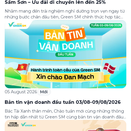
Sầm Sơn – Ưu đãi di chuyển lên đến 25%
Nhằm mang đến trải nghiệm nghỉ dưỡng trọn vẹn ngay từ
những bước chân đầu tiên, Green SM chính thức hợp tác
cùng Lasong Hotel & Villas Sầm Sơn triển khai chương trình
ưu đãi di chuyển dành riêng cho khách hàng có điểm đón
hoặc điểm đến tại khu nghỉ dưỡng. Từ khoảnh khắc […]
05 August 2026
Mới
Bản tin vận doanh đầu tuần 03/08-09/08/2026
Bác Tài Xanh thân mến, Chào tuần mới cùng những thông
tin hấp dẫn nhất từ Green SM cùng bản tin vận doanh đầu
tuần 03-09/08! Từ câu chuyện đầy cảm hứng “Hành trình
toàn cầu của Green SM”, hướng dẫn phân luồng di chuyển