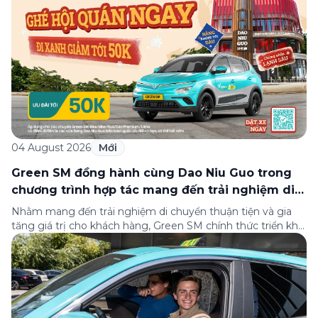
tại sân bay Nội Bài tới những hướng dẫn chi […]
04 August 2026
Mới
Green SM đồng hành cùng Dao Niu Guo trong
chương trình hợp tác mang đến trải nghiệm di
chuyển thuận tiện cho khách hàng
Nhằm mang đến trải nghiệm di chuyển thuận tiện và gia
tăng giá trị cho khách hàng, Green SM chính thức triển khai
chương trình hợp tác cùng hệ thống nhà hàng Dao Niu
Guo – Lẩu bò tươi Triều Châu trên toàn quốc. Theo đó,
khách hàng sử dụng các dịch vụ của Green […]