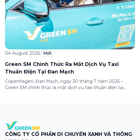
04 August 2026
Mới
Green SM Chính Thức Ra Mắt Dịch Vụ Taxi
Thuần Điện Tại Đan Mạch
Copenhagen, Đan Mạch, ngày 30 tháng 7 năm 2026 –
Green SM chính thức ra mắt dịch vụ taxi thuần điện tại
Copenhagen, đánh dấu lần đầu tiên thương hiệu có mặt tại
thị trường châu Âu. Đây là một cột mốc quan trọng trong
hành trình mở rộng quốc tế của Green SM, tiếp […]
CÔNG TY CỔ PHẦN DI CHUYỂN XANH VÀ THÔNG