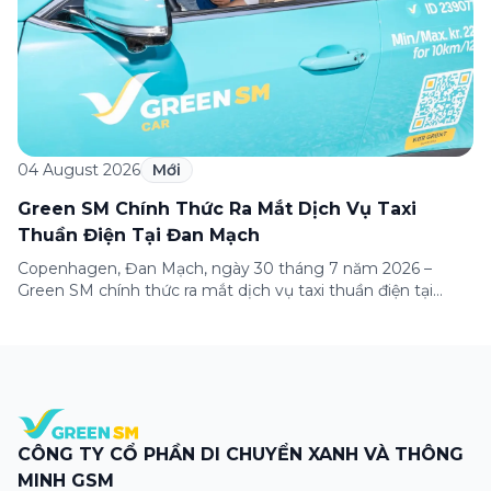
04 August 2026
Mới
Green SM Chính Thức Ra Mắt Dịch Vụ Taxi
Thuần Điện Tại Đan Mạch
Copenhagen, Đan Mạch, ngày 30 tháng 7 năm 2026 –
Green SM chính thức ra mắt dịch vụ taxi thuần điện tại
Copenhagen, đánh dấu lần đầu tiên thương hiệu có mặt tại
thị trường châu Âu. Đây là một cột mốc quan trọng trong
hành trình mở rộng quốc tế của Green SM, tiếp […]
CÔNG TY CỔ PHẦN DI CHUYỂN XANH VÀ THÔNG
MINH GSM