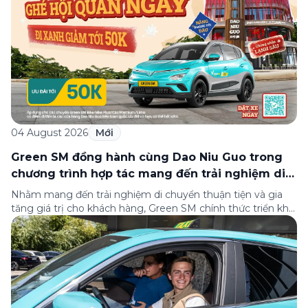
04 August 2026
Mới
Green SM đồng hành cùng Dao Niu Guo trong
chương trình hợp tác mang đến trải nghiệm di
chuyển thuận tiện cho khách hàng
Nhằm mang đến trải nghiệm di chuyển thuận tiện và gia
tăng giá trị cho khách hàng, Green SM chính thức triển khai
chương trình hợp tác cùng hệ thống nhà hàng Dao Niu
Guo – Lẩu bò tươi Triều Châu trên toàn quốc. Theo đó,
khách hàng sử dụng các dịch vụ của Green […]