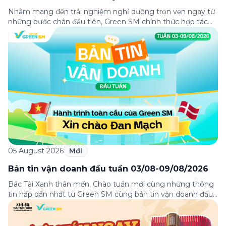
Nhằm mang đến trải nghiệm nghỉ dưỡng trọn vẹn ngay từ
những bước chân đầu tiên, Green SM chính thức hợp tác
cùng Lasong Hotel & Villas Sầm Sơn triển khai chương trình
ưu đãi di chuyển dành riêng cho khách hàng có điểm đón
hoặc điểm đến tại khu nghỉ dưỡng. Từ khoảnh khắc […]
05 August 2026
Mới
Bản tin vận doanh đầu tuần 03/08-09/08/2026
Bác Tài Xanh thân mến, Chào tuần mới cùng những thông
tin hấp dẫn nhất từ Green SM cùng bản tin vận doanh đầu
tuần 03-09/08! Từ câu chuyện đầy cảm hứng “Hành trình
toàn cầu của Green SM”, hướng dẫn phân luồng di chuyển
tại sân bay Nội Bài tới những hướng dẫn chi […]