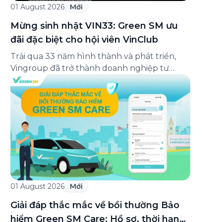
01 August 2026
Mới
Mừng sinh nhật VIN33: Green SM ưu
đãi đặc biệt cho hội viên VinClub
Trải qua 33 năm hình thành và phát triển,
Vingroup đã trở thành doanh nghiệp tư
nhân đa ngành lớn nhất Việt Nam, lọt Top 30
doanh nghiệp lớn nhất Đông Nam Á theo
bảng xếp hạng của Tạp chí Fortune (Mỹ).
Nhân kỷ niệm 33 năm thành lập (8/8/1993
đến 8/8/2026), Green SM trân […]
01 August 2026
Mới
Giải đáp thắc mắc về bồi thường Bảo
hiểm Green SM Care: Hồ sơ, thời hạn