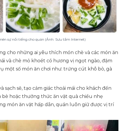
ên sự nổi tiếng cho quán (Ảnh: Sưu tầm Internet)
iếng cho những ai yêu thích món chè và các món ăn
hái và chè mỏ khoét có hương vị ngọt ngào, đậm
ụ một số món ăn chơi như: trứng cút khô bò, gà
sạch sẽ, tạo cảm giác thoải mái cho khách đến
ạn bè hoặc thưởng thức ăn vặt quà chiều nhẹ
g món ăn vặt hấp dẫn, quán luôn giữ được vị trí