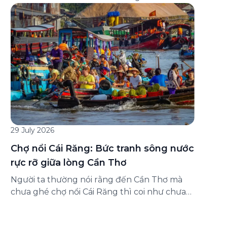
đăng ký ở đâu? Bài viết dưới đây sẽ hướng
dẫn chi tiết cách tham gia (và hủy tham gia)
gói bảo hiểm này ngay trên ứng dụng Green
SM, cùng những lưu ý quan trọng trước khi
[…]
29 July 2026
Chợ nổi Cái Răng: Bức tranh sông nước
rực rỡ giữa lòng Cần Thơ
Người ta thường nói rằng đến Cần Thơ mà
chưa ghé chợ nổi Cái Răng thì coi như chưa
chạm được vào hồn của miền Tây. Từng
đoàn ghe xuồng chở đầy trái cây rực rỡ, tiếng