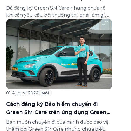
và cách liên hệ hỗ trợ
Đã đăng ký Green SM Care nhưng chưa rõ
khi cần yêu cầu bồi thường thì phải làm gì,
hồ sơ ra sao, hay giấy chứng nhận bảo hiểm
tìm ở đâu? Bài viết này tổng hợp đầy đủ các
câu hỏi thường gặp nhất về quy trình bồi
thường và hỗ trợ của Green […]
01 August 2026
Mới
Cách đăng ký Bảo hiểm chuyến đi
Green SM Care trên ứng dụng Green
SM
Bạn muốn chuyến đi của mình được bảo vệ
thêm bởi Green SM Care nhưng chưa biết