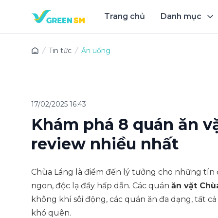
Trang chủ
Danh mục
Trải 
Tin tức
Ăn uống
17/02/2025 16:43
Khám phá 8 quán ăn v
review nhiều nhất
Chùa Láng là điểm đến lý tưởng cho những tín 
ngon, độc lạ đầy hấp dẫn. Các quán
ăn vặt Chù
không khí sôi động, các quán ăn đa dạng, tất c
khó quên.