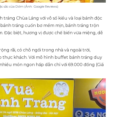
c sắc của Dơm (Ảnh: Google Reviews)
 tráng Chùa Láng với vô số kiểu và loại bánh độc
ếc bánh tráng cuốn bơ mềm mịn, bánh tráng trộn
. Đặc biệt, hương vị được chế biến vừa miệng, dễ
g rãi, có chỗ ngồi trong nhà và ngoài trời,
ho thực khách. Với mô hình buffet bánh tráng duy
c nhiều món ngon hấp dẫn chỉ với 69.000 đồng
(Giá