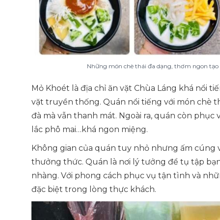
Những món chè thái đa dạng, thơm ngon tạo n
Mỏ Khoét là địa chỉ ăn vặt Chùa Láng khá nổi t
vặt truyền thống. Quán nổi tiếng với món chè t
đà mà vẫn thanh mát. Ngoài ra, quán còn phục v
lắc phô mai…khá ngon miệng.
Không gian của quán tuy nhỏ nhưng ấm cúng và 
thưởng thức. Quán là nơi lý tưởng để tụ tập b
nhàng. Với phong cách phục vụ tận tình và nhữn
đặc biệt trong lòng thực khách.