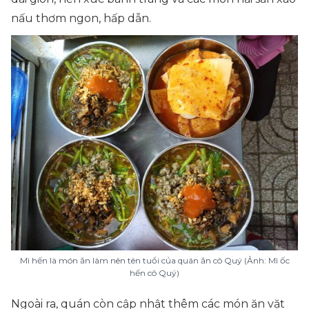
nấu thơm ngon, hấp dẫn.
Mì hến là món ăn làm nên tên tuổi của quán ăn cô Quý (Ảnh: Mì ốc
hến cô Quý)
Ngoài ra, quán còn cập nhật thêm các món ăn vặt