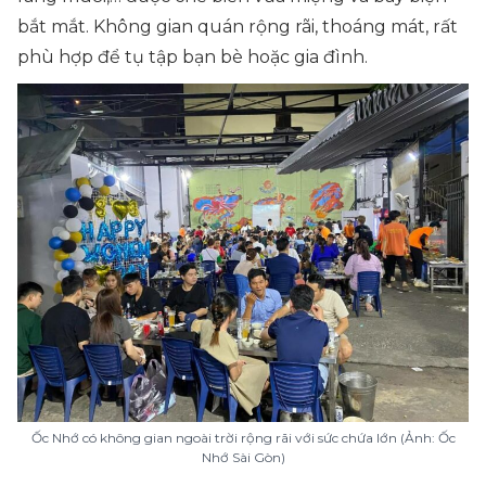
bắt mắt. Không gian quán rộng rãi, thoáng mát, rất
phù hợp để tụ tập bạn bè hoặc gia đình.
Ốc Nhớ có không gian ngoài trời rộng rãi với sức chứa lớn (Ảnh: Ốc
Nhớ Sài Gòn)