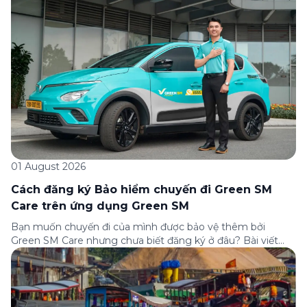
của Green […]
01 August 2026
Cách đăng ký Bảo hiểm chuyến đi Green SM
Care trên ứng dụng Green SM
Bạn muốn chuyến đi của mình được bảo vệ thêm bởi
Green SM Care nhưng chưa biết đăng ký ở đâu? Bài viết
dưới đây sẽ hướng dẫn chi tiết cách tham gia (và hủy tham
gia) gói bảo hiểm này ngay trên ứng dụng Green SM, cùng
những lưu ý quan trọng trước khi […]