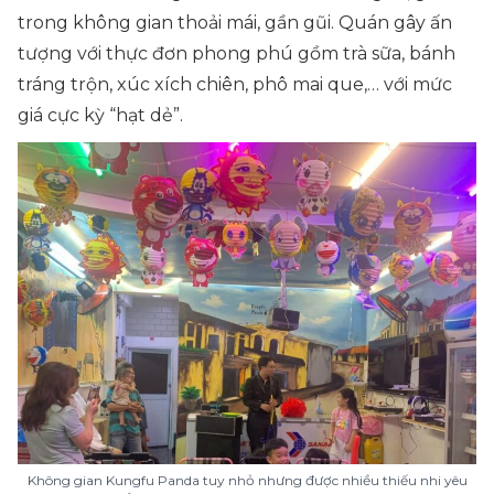
trong không gian thoải mái, gần gũi. Quán gây ấn
tượng với thực đơn phong phú gồm trà sữa, bánh
tráng trộn, xúc xích chiên, phô mai que,… với mức
giá cực kỳ “hạt dẻ”.
Không gian Kungfu Panda tuy nhỏ nhưng được nhiều thiếu nhi yêu