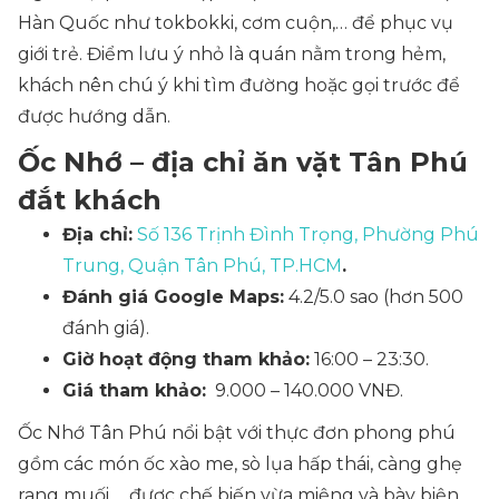
Hàn Quốc như tokbokki, cơm cuộn,… để phục vụ
giới trẻ. Điểm lưu ý nhỏ là quán nằm trong hẻm,
khách nên chú ý khi tìm đường hoặc gọi trước để
được hướng dẫn.
Ốc Nhớ – địa chỉ ăn vặt Tân Phú
đắt khách
Địa chỉ:
Số 136 Trịnh Đình Trọng, Phường Phú
Trung, Quận Tân Phú, TP.HCM
.
Đánh giá Google Maps:
4.2/5.0 sao (hơn 500
đánh giá).
Giờ hoạt động tham khảo:
16:00 – 23:30.
Giá tham khảo:
9.000 – 140.000 VNĐ.
Ốc Nhớ Tân Phú nổi bật với thực đơn phong phú
gồm các món ốc xào me, sò lụa hấp thái, càng ghẹ
rang muối,… được chế biến vừa miệng và bày biện