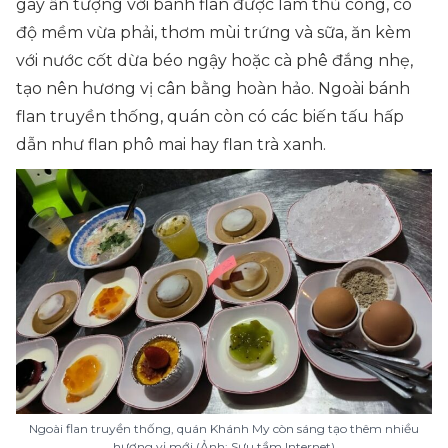
gây ấn tượng với bánh flan được làm thủ công, có
độ mềm vừa phải, thơm mùi trứng và sữa, ăn kèm
với nước cốt dừa béo ngậy hoặc cà phê đắng nhẹ,
tạo nên hương vị cân bằng hoàn hảo. Ngoài bánh
flan truyền thống, quán còn có các biến tấu hấp
dẫn như flan phô mai hay flan trà xanh.
Ngoài flan truyền thống, quán Khánh My còn sáng tạo thêm nhiều
hương vị mới (Ảnh: Sưu tầm Internet)