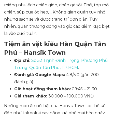
miệng như ếch chiên giòn, chân gà sốt Thái, tóp mỡ
chiên, súp cua óc heo,… Không gian quán tuy nhỏ
nhưng sạch sẽ và được trang trí đơn giản. Tuy
nhiên, quán thường đông vào giờ cao điểm, đặc biệt
là vào cuối tuần.
Tiệm ăn vặt kiểu Hàn Quận Tân
Phú – Hansik Town
Địa chỉ:
Số 52 Trịnh Đình Trọng, Phường Phú
Trung, Quận Tân Phú, TP.HCM
.
Đánh giá Google Maps:
4.8/5.0 (gần 200
đánh giá).
Giờ hoạt động tham khảo:
09:45 – 21:30.
Giá tham khảo:
30.000 – 100.000 VNĐ.
Những món ăn nổi bật của Hansik Town có thể kể
đến như tokbokki cay nồng, gà phô mai béo ngậy,