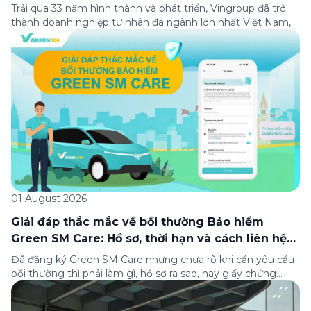
Trải qua 33 năm hình thành và phát triển, Vingroup đã trở
thành doanh nghiệp tư nhân đa ngành lớn nhất Việt Nam,
lọt Top 30 doanh nghiệp lớn nhất Đông Nam Á theo bảng
xếp hạng của Tạp chí Fortune (Mỹ). Nhân kỷ niệm 33 năm
thành lập (8/8/1993 đến 8/8/2026), Green SM trân […]
01 August 2026
Giải đáp thắc mắc về bồi thường Bảo hiểm
Green SM Care: Hồ sơ, thời hạn và cách liên hệ
hỗ trợ
Đã đăng ký Green SM Care nhưng chưa rõ khi cần yêu cầu
bồi thường thì phải làm gì, hồ sơ ra sao, hay giấy chứng
nhận bảo hiểm tìm ở đâu? Bài viết này tổng hợp đầy đủ các
câu hỏi thường gặp nhất về quy trình bồi thường và hỗ trợ