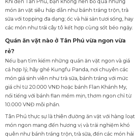
Khi đến Tân Phú, bạn không nên bỏ qua những
món ăn vặt siêu hấp dẫn như bánh tráng trộn, trà
sữa với topping đa dạng; ốc và hải sản tươi sống, hay
các món như trái cây tô kết hợp cùng sốt béo ngậy.
Quán ăn vặt nào ở Tân Phú vừa ngon vừa
rẻ?
Nếu bạn tìm kiếm những quán ăn vặt ngon và giá
cả hợp lý, hãy ghé Kungfu Panda, nơi chuyên các
món giá sinh viên như trà sữa, bánh tráng với mức
giá chỉ từ 20.000 VNĐ hoặc bánh Flan Khánh My,
nổi tiếng với bánh flan mềm mịn, thơm ngon chỉ từ
10.000 VNĐ mỗi phần.
Tân Phú thực sự là thiên đường ăn vặt với hàng loạt
món ngon mang đến hương vị và trải nghiệm khó
quên như bánh tráng trộn, trà sữa, đến các món hải