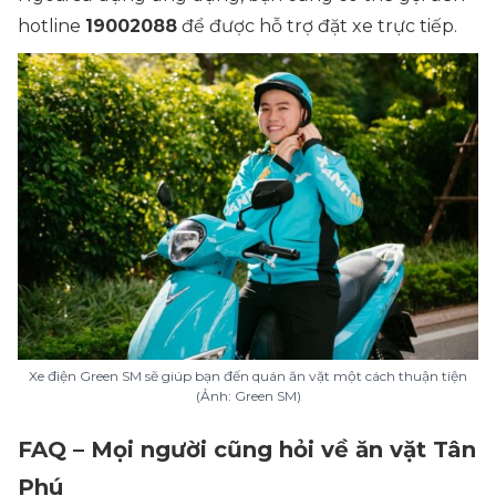
hotline
19002088
để được hỗ trợ đặt xe trực tiếp.
Xe điện Green SM sẽ giúp bạn đến quán ăn vặt một cách thuận tiện
(Ảnh: Green SM)
FAQ – Mọi người cũng hỏi về ăn vặt Tân
Phú