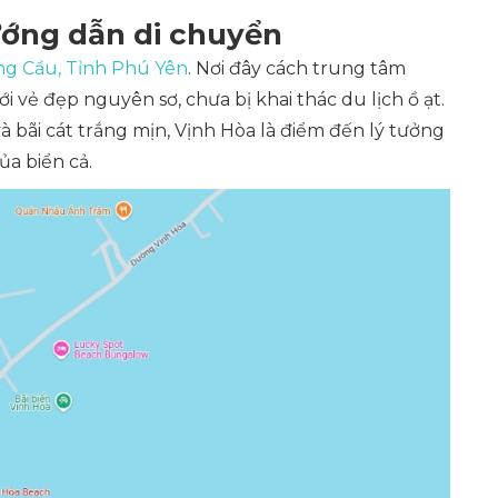
ướng dẫn di chuyển
ng Cầu, Tỉnh Phú Yên
. Nơi đây cách trung tâm
vẻ đẹp nguyên sơ, chưa bị khai thác du lịch ồ ạt.
à bãi cát trắng mịn, Vịnh Hòa là điểm đến lý tưởng
a biển cả.