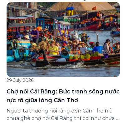
đăng ký ở đâu? Bài viết dưới đây sẽ hướng
dẫn chi tiết cách tham gia (và hủy tham gia)
gói bảo hiểm này ngay trên ứng dụng Green
SM, cùng những lưu ý quan trọng trước khi
[…]
29 July 2026
Chợ nổi Cái Răng: Bức tranh sông nước
rực rỡ giữa lòng Cần Thơ
Người ta thường nói rằng đến Cần Thơ mà
chưa ghé chợ nổi Cái Răng thì coi như chưa
chạm được vào hồn của miền Tây. Từng
đoàn ghe xuồng chở đầy trái cây rực rỡ, tiếng