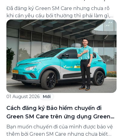
và cách liên hệ hỗ trợ
Đã đăng ký Green SM Care nhưng chưa rõ
khi cần yêu cầu bồi thường thì phải làm gì,
hồ sơ ra sao, hay giấy chứng nhận bảo hiểm
tìm ở đâu? Bài viết này tổng hợp đầy đủ các
câu hỏi thường gặp nhất về quy trình bồi
thường và hỗ trợ của Green […]
01 August 2026
Mới
Cách đăng ký Bảo hiểm chuyến đi
Green SM Care trên ứng dụng Green
SM
Bạn muốn chuyến đi của mình được bảo vệ
thêm bởi Green SM Care nhưng chưa biết