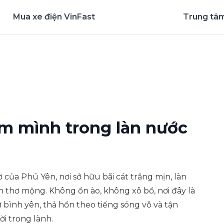
Mua xe điện VinFast
Trung tâm
nghiệm ứng dụng ngay
ắm mình trong làn nước
 của Phú Yên, nơi sở hữu bãi cát trắng mịn, làn
 thơ mộng. Không ồn ào, không xô bồ, nơi đây là
bình yên, thả hồn theo tiếng sóng vỗ và tận
i trong lành.