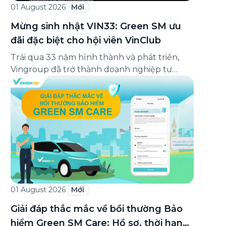
01 August 2026
Mới
Mừng sinh nhật VIN33: Green SM ưu
đãi đặc biệt cho hội viên VinClub
Trải qua 33 năm hình thành và phát triển,
Vingroup đã trở thành doanh nghiệp tư
nhân đa ngành lớn nhất Việt Nam, lọt Top 30
doanh nghiệp lớn nhất Đông Nam Á theo
bảng xếp hạng của Tạp chí Fortune (Mỹ).
Nhân kỷ niệm 33 năm thành lập (8/8/1993
đến 8/8/2026), Green SM trân […]
01 August 2026
Mới
Giải đáp thắc mắc về bồi thường Bảo
hiểm Green SM Care: Hồ sơ, thời hạn