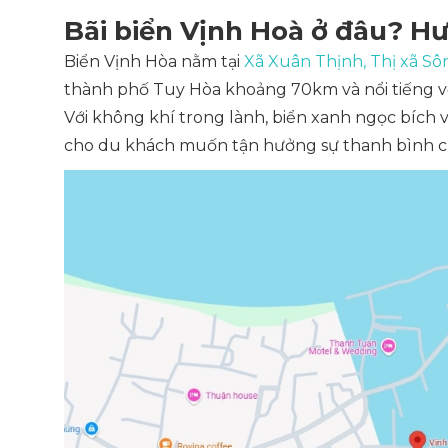
Bãi biển Vịnh Hoà ở đâu? H
Biển Vịnh Hòa nằm tại
Xã Xuân Thịnh, Thị xã Sô
thành phố Tuy Hòa khoảng 70km và nổi tiếng với 
Với không khí trong lành, biển xanh ngọc bích v
cho du khách muốn tận hưởng sự thanh bình củ