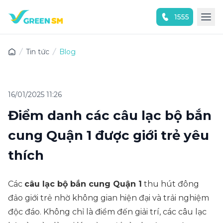
1555
Trải nghiệm ứng dụng ngay
Tin tức
Blog
16/01/2025 11:26
Điểm danh các câu lạc bộ bắn
cung Quận 1 được giới trẻ yêu
thích
Các
câu lạc bộ bắn cung Quận 1
thu hút đông
đảo giới trẻ nhờ không gian hiện đại và trải nghiệm
độc đáo. Không chỉ là điểm đến giải trí, các câu lạc