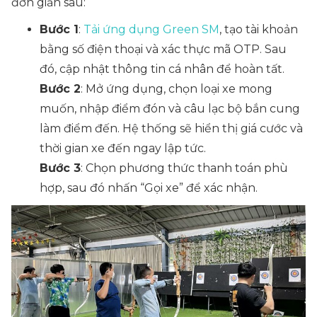
đơn giản sau:
Bước 1
:
Tải ứng dụng Green SM
, tạo tài khoản
bằng số điện thoại và xác thực mã OTP. Sau
đó, cập nhật thông tin cá nhân để hoàn tất.
Bước 2
: Mở ứng dụng, chọn loại xe mong
muốn, nhập điểm đón và câu lạc bộ bắn cung
làm điểm đến. Hệ thống sẽ hiển thị giá cước và
thời gian xe đến ngay lập tức.
Bước 3
: Chọn phương thức thanh toán phù
hợp, sau đó nhấn “Gọi xe” để xác nhận.