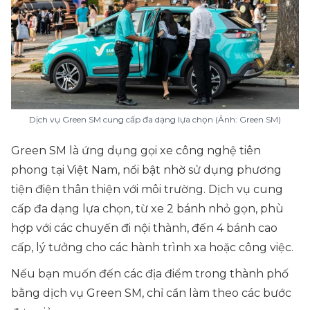
Dịch vụ Green SM cung cấp đa dạng lựa chọn (Ảnh: Green SM)
Green SM là ứng dụng gọi xe công nghệ tiên
phong tại Việt Nam, nổi bật nhờ sử dụng phương
tiện điện thân thiện với môi trường. Dịch vụ cung
cấp đa dạng lựa chọn, từ xe 2 bánh nhỏ gọn, phù
hợp với các chuyến đi nội thành, đến 4 bánh cao
cấp, lý tưởng cho các hành trình xa hoặc công việc.
Nếu bạn muốn đến các địa điểm trong thành phố
bằng dịch vụ Green SM, chỉ cần làm theo các bước