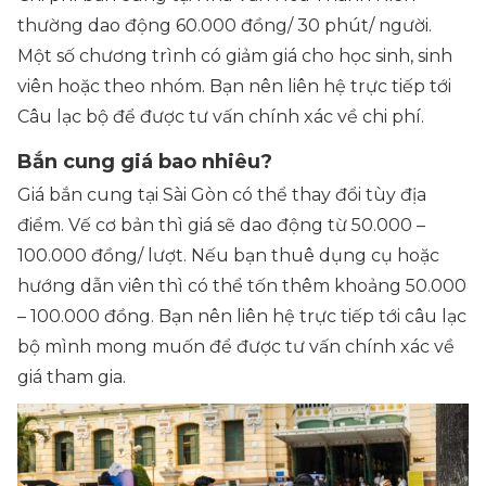
thường dao động 60.000 đồng/ 30 phút/ người.
Một số chương trình có giảm giá cho học sinh, sinh
viên hoặc theo nhóm. Bạn nên liên hệ trực tiếp tới
Câu lạc bộ để được tư vấn chính xác về chi phí.
Bắn cung giá bao nhiêu?
Giá bắn cung tại Sài Gòn có thể thay đổi tùy địa
điểm. Vế cơ bản thì giá sẽ dao động từ 50.000 –
100.000 đồng/ lượt. Nếu bạn thuê dụng cụ hoặc
hướng dẫn viên thì có thể tốn thêm khoảng 50.000
– 100.000 đồng. Bạn nên liên hệ trực tiếp tới câu lạc
bộ mình mong muốn để được tư vấn chính xác về
giá tham gia.