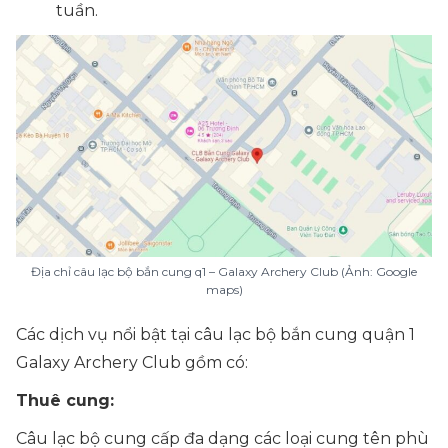
tuần.
Địa chỉ câu lạc bộ bắn cung q1 – Galaxy Archery Club (Ảnh: Google
maps)
Các dịch vụ nổi bật tại câu lạc bộ bắn cung quận 1
Galaxy Archery Club gồm có:
Thuê cung:
Câu lạc bộ cung cấp đa dạng các loại cung tên phù