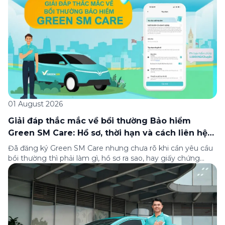
thành lập (8/8/1993 đến 8/8/2026), Green SM trân […]
01 August 2026
Giải đáp thắc mắc về bồi thường Bảo hiểm
Green SM Care: Hồ sơ, thời hạn và cách liên hệ
hỗ trợ
Đã đăng ký Green SM Care nhưng chưa rõ khi cần yêu cầu
bồi thường thì phải làm gì, hồ sơ ra sao, hay giấy chứng
nhận bảo hiểm tìm ở đâu? Bài viết này tổng hợp đầy đủ các
câu hỏi thường gặp nhất về quy trình bồi thường và hỗ trợ
của Green […]