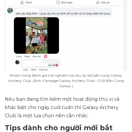
Khách hàng đánh giá trải nghiệm tại câu lạc bộ bắn cung Galaxy
Archery Club (Ảnh: Fanpage Galaxy Archery Club – CLB Bắn Cung
Galaxy )
Nếu bạn đang tìm kiếm một hoạt động thú vị và
khác biệt cho ngày cuối tuần thì Galaxy Archery
Club là một lựa chọn nên cân nhắc.
Tips dành cho người mới bắt