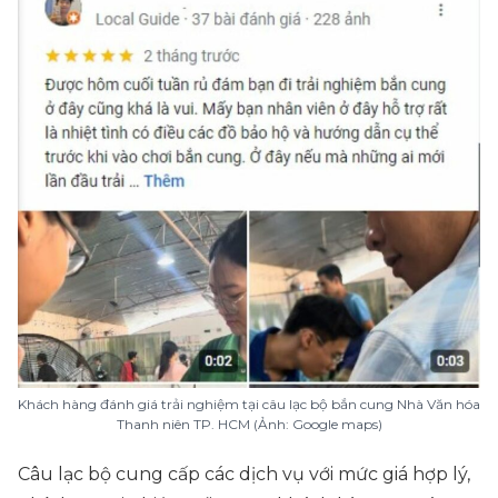
Khách hàng đánh giá trải nghiệm tại câu lạc bộ bắn cung Nhà Văn hóa
Thanh niên TP. HCM (Ảnh: Google maps)
Câu lạc bộ cung cấp các dịch vụ với mức giá hợp lý,