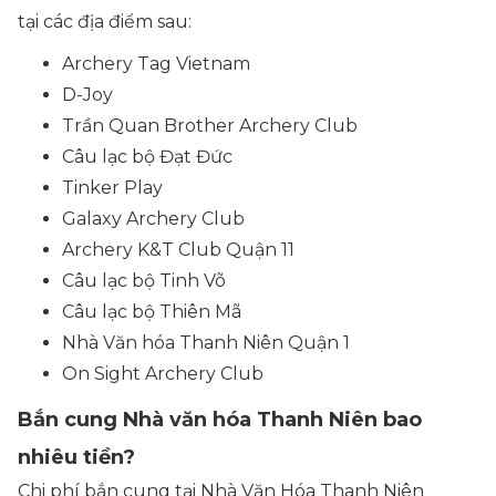
tại các địa điểm sau:
Archery Tag Vietnam
D-Joy
Trần Quan Brother Archery Club
Câu lạc bộ Đạt Đức
Tinker Play
Galaxy Archery Club
Archery K&T Club Quận 11
Câu lạc bộ Tinh Võ
Câu lạc bộ Thiên Mã
Nhà Văn hóa Thanh Niên Quận 1
On Sight Archery Club
Bắn cung Nhà văn hóa Thanh Niên bao
nhiêu tiền?
Chi phí bắn cung tại Nhà Văn Hóa Thanh Niên