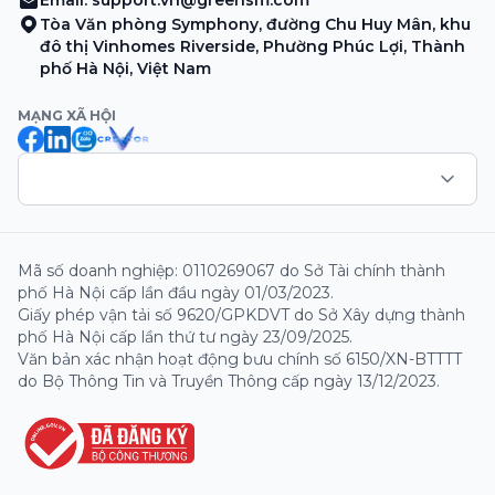
Email:
support.vn@greensm.com
Tòa Văn phòng Symphony, đường Chu Huy Mân, khu
đô thị Vinhomes Riverside, Phường Phúc Lợi, Thành
phố Hà Nội, Việt Nam
MẠNG XÃ HỘI
Mã số doanh nghiệp: 0110269067 do Sở Tài chính thành
phố Hà Nội cấp lần đầu ngày 01/03/2023.
Giấy phép vận tải số 9620/GPKDVT do Sở Xây dựng thành
phố Hà Nội cấp lần thứ tư ngày 23/09/2025.
Văn bản xác nhận hoạt động bưu chính số 6150/XN-BTTTT
do Bộ Thông Tin và Truyền Thông cấp ngày 13/12/2023.