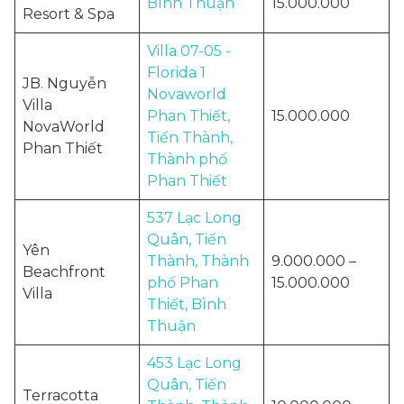
Bình Thuận
15.000.000
Resort & Spa
Villa 07-05 -
Florida 1
JB. Nguyễn
Novaworld
Villa
Phan Thiết,
15.000.000
NovaWorld
Tiến Thành,
Phan Thiết
Thành phố
Phan Thiết
537 Lạc Long
Quân, Tiến
Yên
Thành, Thành
9.000.000 –
Beachfront
phố Phan
15.000.000
Villa
Thiết, Bình
Thuận
453 Lạc Long
Quân, Tiến
Terracotta