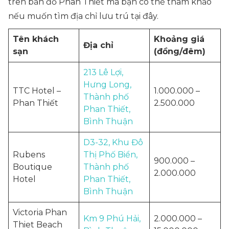
trên bản đồ Phan Thiết mà bạn có thể tham khảo
nếu muốn tìm địa chỉ lưu trú tại đây.
Tên khách
Khoảng giá
Địa chỉ
sạn
(đồng/đêm)
213 Lê Lợi,
Hưng Long,
TTC Hotel –
1.000.000 –
Thành phố
Phan Thiết
2.500.000
Phan Thiết,
Bình Thuận
D3-32, Khu Đô
Rubens
Thị Phố Biển,
900.000 –
Boutique
Thành phố
2.000.000
Hotel
Phan Thiết,
Bình Thuận
Victoria Phan
Km 9 Phú Hải,
2.000.000 –
Thiet Beach