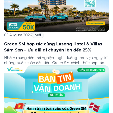
05 August 2026
Mới
Green SM hợp tác cùng Lasong Hotel & Villas
Sầm Sơn – Ưu đãi di chuyển lên đến 25%
Nhằm mang đến trải nghiệm nghỉ dưỡng trọn vẹn ngay từ
những bước chân đầu tiên, Green SM chính thức hợp tác
cùng Lasong Hotel & Villas Sầm Sơn triển khai chương trình
ưu đãi di chuyển dành riêng cho khách hàng có điểm đón
hoặc điểm đến tại khu nghỉ dưỡng. Từ khoảnh khắc […]