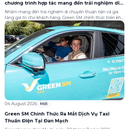
chương trình hợp tác mang đến trải nghiệm di
chuyển thuận tiện cho khách hàng
Nhằm mang đến trải nghiệm di chuyển thuận tiện và gia
tăng giá trị cho khách hàng, Green SM chính thức triển khai
chương trình hợp tác cùng hệ thống nhà hàng Dao Niu
Guo – Lẩu bò tươi Triều Châu trên toàn quốc. Theo đó,
khách hàng sử dụng các dịch vụ của Green […]
04 August 2026
Mới
Green SM Chính Thức Ra Mắt Dịch Vụ Taxi
Thuần Điện Tại Đan Mạch