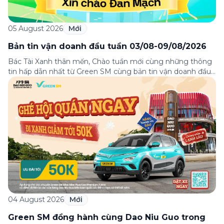
05 August 2026
Mới
Bản tin vận doanh đầu tuần 03/08-09/08/2026
Bác Tài Xanh thân mến, Chào tuần mới cùng những thông
tin hấp dẫn nhất từ Green SM cùng bản tin vận doanh đầu
tuần 03-09/08! Từ câu chuyện đầy cảm hứng “Hành trình
toàn cầu của Green SM”, hướng dẫn phân luồng di chuyển
tại sân bay Nội Bài tới những hướng dẫn chi […]
04 August 2026
Mới
Green SM đồng hành cùng Dao Niu Guo trong