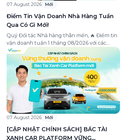
07 August 2026
Mới
Điểm Tin Vận Doanh Nhà Hàng Tuần
Qua Có Gì Mới!
Quý Đối tác Nhà hàng thân mến, 🔥 Điểm tin
vận doanh tuần 1 tháng 08/2026 với các
thông tin đáng chú ý: Cập nhật các tính
năng mới trên ứng dụng Green SM
Merchant, lưu ý khi vận doanh mùa mưa,
tổng hợp các thông tin khuyến mại hấp dẫn
đang diễn ra. Hãy […]
07 August 2026
Mới
[CẬP NHẬT CHÍNH SÁCH] BÁC TÀI
XANH CAR PLATFORM VỮNG