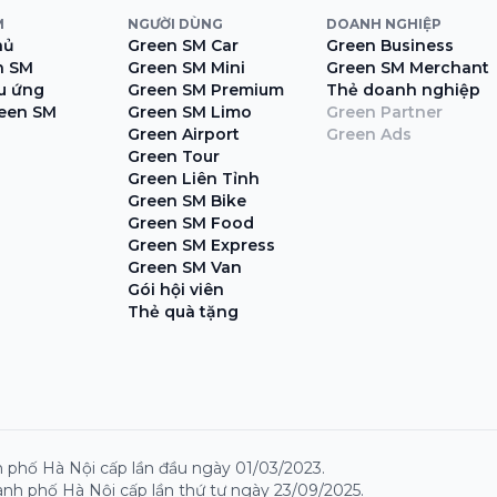
M
NGƯỜI DÙNG
DOANH NGHIỆP
hủ
Green SM Car
Green Business
n SM
Green SM Mini
Green SM Merchant
ệu ứng
Green SM Premium
Thẻ doanh nghiệp
een SM
Green SM Limo
Green Partner
Green Airport
Green Ads
Green Tour
Green Liên Tỉnh
Green SM Bike
Green SM Food
Green SM Express
Green SM Van
Gói hội viên
Thẻ quà tặng
 phố Hà Nội cấp lần đầu ngày 01/03/2023.
nh phố Hà Nội cấp lần thứ tư ngày 23/09/2025.