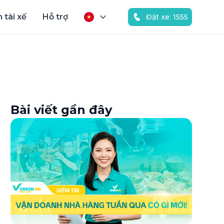
 tài xế
Hỗ trợ
Đặt xe: 1555
Bài viết gần đây