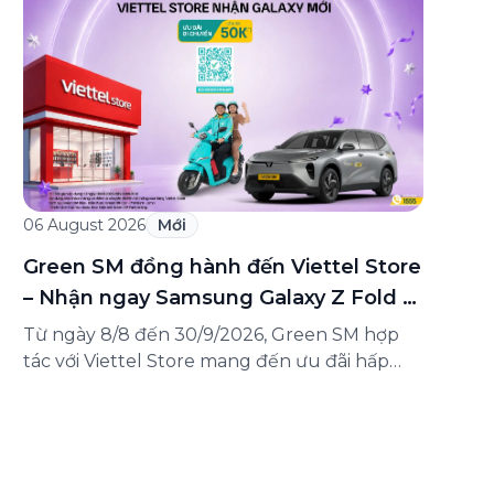
Hiệu Việt” – một trong những sự kiện ý nghĩa
nhằm tôn vinh và lan tỏa giá trị của các
thương hiệu Việt Nam đến với cộng đồng
trong nước […]
06 August 2026
Mới
Green SM đồng hành đến Viettel Store
– Nhận ngay Samsung Galaxy Z Fold 8
Ultra
Từ ngày 8/8 đến 30/9/2026, Green SM hợp
tác với Viettel Store mang đến ưu đãi hấp
dẫn cho khách hàng trên mọi hành trình
đến hệ thống Viettel Store toàn quốc – nơi
đang mở bán siêu phẩm màn hình gập mới
nhất Samsung Galaxy Z Fold 8 Ultra. Với sự
hợp tác này, […]