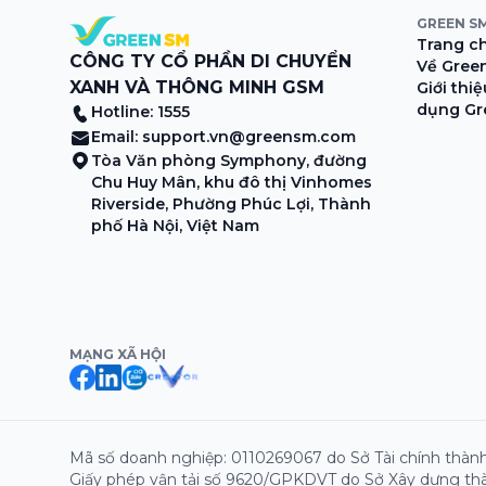
GREEN S
Trang c
CÔNG TY CỔ PHẦN DI CHUYỂN
Về Gree
XANH VÀ THÔNG MINH GSM
Giới thi
dụng Gr
Hotline: 1555
Email:
support.vn@greensm.com
Tòa Văn phòng Symphony, đường
Chu Huy Mân, khu đô thị Vinhomes
Riverside, Phường Phúc Lợi, Thành
phố Hà Nội, Việt Nam
MẠNG XÃ HỘI
Mã số doanh nghiệp: 0110269067 do Sở Tài chính thành
Giấy phép vận tải số 9620/GPKDVT do Sở Xây dựng thà