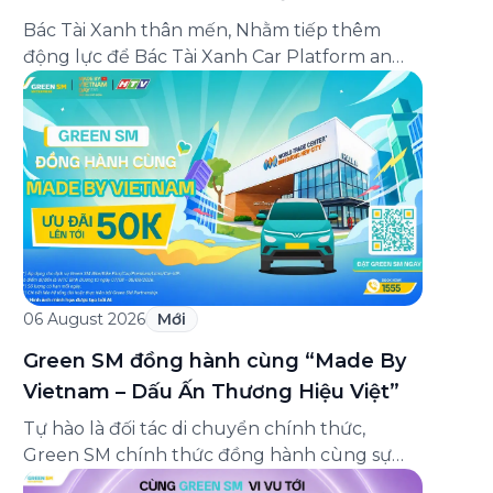
THƯỞNG VẬN DOANH
Bác Tài Xanh thân mến, Nhằm tiếp thêm
động lực để Bác Tài Xanh Car Platform an
tâm vận doanh, bứt phá thu nhập ngay từ
những ngày đầu gia nhập, Green SM cập
nhật Chương trình thưởng vận doanh dành
riêng cho Bác Tài Xanh Car Platform mới với
cơ hội nhận thưởng lên […]
06 August 2026
Mới
Green SM đồng hành cùng “Made By
Vietnam – Dấu Ấn Thương Hiệu Việt”
Tự hào là đối tác di chuyển chính thức,
Green SM chính thức đồng hành cùng sự
kiện “Made By Vietnam – Dấu Ấn Thương