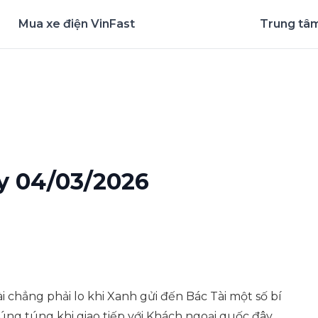
Mua xe điện VinFast
Trung tâm
nghiệm ứng dụng ngay
y 04/03/2026
chẳng phải lo khi Xanh gửi đến Bác Tài một số bí
lúng túng khi giao tiếp với Khách ngoại quốc đây.