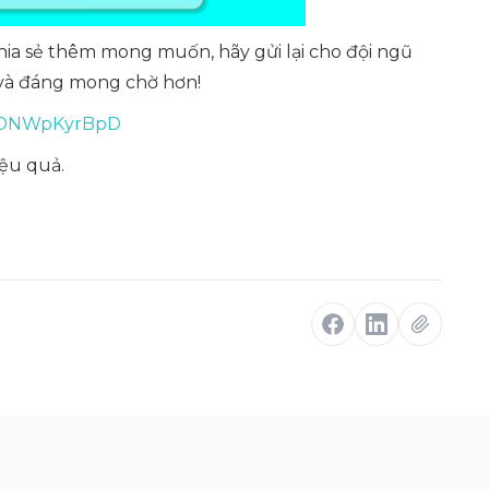
hia sẻ thêm mong muốn, hãy gửi lại cho đội ngũ
 và đáng mong chờ hơn!
/r/DNWpKyrBpD
ệu quả.