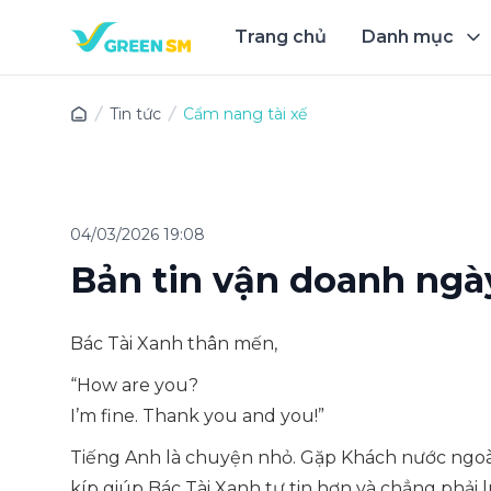
Trang chủ
Danh mục
Trải 
Tin tức
Cẩm nang tài xế
04/03/2026 19:08
Bản tin vận doanh ngà
Bác Tài Xanh thân mến,
“How are you?
I’m fine. Thank you and you!”
Tiếng Anh là chuyện nhỏ. Gặp Khách nước ngoài 
kíp giúp Bác Tài Xanh tự tin hơn và chẳng phải 